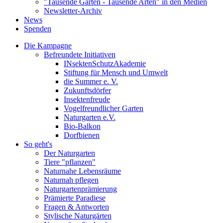
"Tausende Gärten - Tausende Arten" in den Medien
Newsletter-Archiv
News
Spenden
Die Kampagne
Befreundete Initiativen
INsektenSchutzAkademie
Stiftung für Mensch und Umwelt
die Summer e. V.
Zukunftsdörfer
Insektenfreude
Vogelfreundlicher Garten
Naturgarten e.V.
Bio-Balkon
Dorfbienen
So geht's
Der Naturgarten
Tiere "pflanzen"
Naturnahe Lebensräume
Naturnah pflegen
Naturgartenprämierung
Prämierte Paradiese
Fragen & Antworten
Stylische Naturgärten