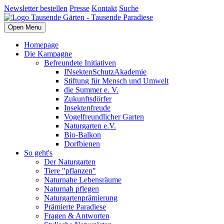
Newsletter bestellen
Presse
Kontakt
Suche
Open Menu
Homepage
Die Kampagne
Befreundete Initiativen
INsektenSchutzAkademie
Stiftung für Mensch und Umwelt
die Summer e. V.
Zukunftsdörfer
Insektenfreude
Vogelfreundlicher Garten
Naturgarten e.V.
Bio-Balkon
Dorfbienen
So geht's
Der Naturgarten
Tiere "pflanzen"
Naturnahe Lebensräume
Naturnah pflegen
Naturgartenprämierung
Prämierte Paradiese
Fragen & Antworten