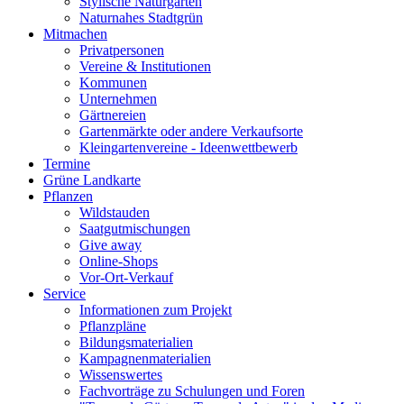
Stylische Naturgärten
Naturnahes Stadtgrün
Mitmachen
Privatpersonen
Vereine & Institutionen
Kommunen
Unternehmen
Gärtnereien
Gartenmärkte oder andere Verkaufsorte
Kleingartenvereine - Ideenwettbewerb
Termine
Grüne Landkarte
Pflanzen
Wildstauden
Saatgutmischungen
Give away
Online-Shops
Vor-Ort-Verkauf
Service
Informationen zum Projekt
Pflanzpläne
Bildungsmaterialien
Kampagnenmaterialien
Wissenswertes
Fachvorträge zu Schulungen und Foren