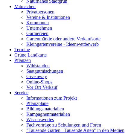
Naturnahes Stadtgrün
Mitmachen
Privatpersonen
Vereine & Institutionen
Kommunen
Unternehmen
Gärtnereien
Gartenmärkte oder andere Verkaufsorte
Kleingartenvereine - Ideenwettbewerb
Termine
Grüne Landkarte
Pflanzen
Wildstauden
Saatgutmischungen
Give away
Online-Shops
Vor-Ort-Verkauf
Service
Informationen zum Projekt
Pflanzpläne
Bildungsmaterialien
Kampagnenmaterialien
Wissenswertes
Fachvorträge zu Schulungen und Foren
"Tausende Gärten - Tausende Arten" in den Medien