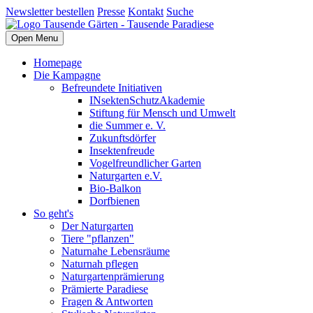
Newsletter bestellen
Presse
Kontakt
Suche
Open Menu
Homepage
Die Kampagne
Befreundete Initiativen
INsektenSchutzAkademie
Stiftung für Mensch und Umwelt
die Summer e. V.
Zukunftsdörfer
Insektenfreude
Vogelfreundlicher Garten
Naturgarten e.V.
Bio-Balkon
Dorfbienen
So geht's
Der Naturgarten
Tiere "pflanzen"
Naturnahe Lebensräume
Naturnah pflegen
Naturgartenprämierung
Prämierte Paradiese
Fragen & Antworten