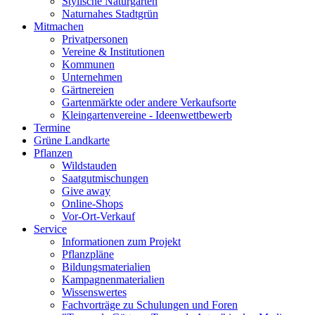
Stylische Naturgärten
Naturnahes Stadtgrün
Mitmachen
Privatpersonen
Vereine & Institutionen
Kommunen
Unternehmen
Gärtnereien
Gartenmärkte oder andere Verkaufsorte
Kleingartenvereine - Ideenwettbewerb
Termine
Grüne Landkarte
Pflanzen
Wildstauden
Saatgutmischungen
Give away
Online-Shops
Vor-Ort-Verkauf
Service
Informationen zum Projekt
Pflanzpläne
Bildungsmaterialien
Kampagnenmaterialien
Wissenswertes
Fachvorträge zu Schulungen und Foren