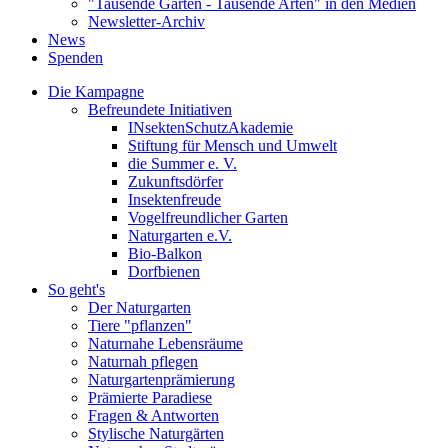
"Tausende Gärten - Tausende Arten" in den Medien
Newsletter-Archiv
News
Spenden
Die Kampagne
Befreundete Initiativen
INsektenSchutzAkademie
Stiftung für Mensch und Umwelt
die Summer e. V.
Zukunftsdörfer
Insektenfreude
Vogelfreundlicher Garten
Naturgarten e.V.
Bio-Balkon
Dorfbienen
So geht's
Der Naturgarten
Tiere "pflanzen"
Naturnahe Lebensräume
Naturnah pflegen
Naturgartenprämierung
Prämierte Paradiese
Fragen & Antworten
Stylische Naturgärten