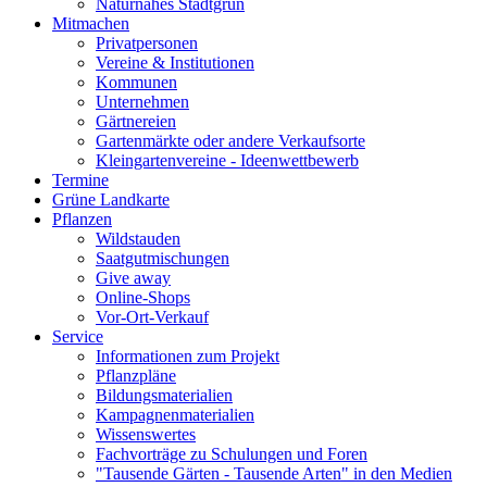
Naturnahes Stadtgrün
Mitmachen
Privatpersonen
Vereine & Institutionen
Kommunen
Unternehmen
Gärtnereien
Gartenmärkte oder andere Verkaufsorte
Kleingartenvereine - Ideenwettbewerb
Termine
Grüne Landkarte
Pflanzen
Wildstauden
Saatgutmischungen
Give away
Online-Shops
Vor-Ort-Verkauf
Service
Informationen zum Projekt
Pflanzpläne
Bildungsmaterialien
Kampagnenmaterialien
Wissenswertes
Fachvorträge zu Schulungen und Foren
"Tausende Gärten - Tausende Arten" in den Medien