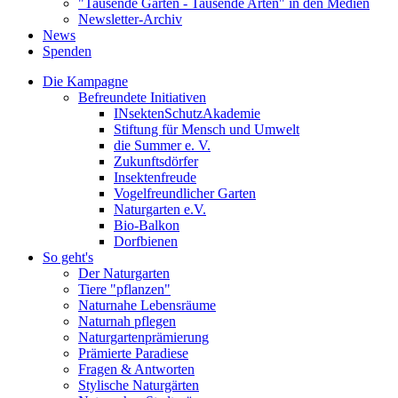
"Tausende Gärten - Tausende Arten" in den Medien
Newsletter-Archiv
News
Spenden
Die Kampagne
Befreundete Initiativen
INsektenSchutzAkademie
Stiftung für Mensch und Umwelt
die Summer e. V.
Zukunftsdörfer
Insektenfreude
Vogelfreundlicher Garten
Naturgarten e.V.
Bio-Balkon
Dorfbienen
So geht's
Der Naturgarten
Tiere "pflanzen"
Naturnahe Lebensräume
Naturnah pflegen
Naturgartenprämierung
Prämierte Paradiese
Fragen & Antworten
Stylische Naturgärten