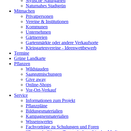
Stylische Naturgärten
Naturnahes Stadtgrün
Mitmachen
Privatpersonen
Vereine & Institutionen
Kommunen
Unternehmen
Gärtnereien
Gartenmärkte oder andere Verkaufsorte
Kleingartenvereine - Ideenwettbewerb
Termine
Grüne Landkarte
Pflanzen
Wildstauden
Saatgutmischungen
Give away
Online-Shops
Vor-Ort-Verkauf
Service
Informationen zum Projekt
Pflanzpläne
Bildungsmaterialien
Kampagnenmaterialien
Wissenswertes
Fachvorträge zu Schulungen und Foren