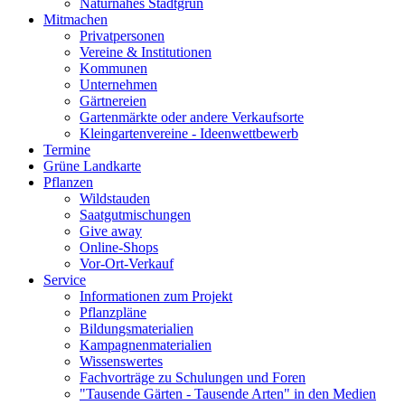
Naturnahes Stadtgrün
Mitmachen
Privatpersonen
Vereine & Institutionen
Kommunen
Unternehmen
Gärtnereien
Gartenmärkte oder andere Verkaufsorte
Kleingartenvereine - Ideenwettbewerb
Termine
Grüne Landkarte
Pflanzen
Wildstauden
Saatgutmischungen
Give away
Online-Shops
Vor-Ort-Verkauf
Service
Informationen zum Projekt
Pflanzpläne
Bildungsmaterialien
Kampagnenmaterialien
Wissenswertes
Fachvorträge zu Schulungen und Foren
"Tausende Gärten - Tausende Arten" in den Medien