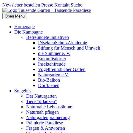
Newsletter bestellen
Presse
Kontakt
Suche
Open Menu
Homepage
Die Kampagne
Befreundete Initiativen
INsektenSchutzAkademie
Stiftung für Mensch und Umwelt
die Summer e. V.
Zukunftsdörfer
Insektenfreude
Vogelfreundlicher Garten
Naturgarten e.V.
Bio-Balkon
Dorfbienen
So geht's
Der Naturgarten
Tiere "pflanzen"
Naturnahe Lebensräume
Naturnah pflegen
Naturgartenprämierung
Prämierte Paradiese
Fragen & Antworten