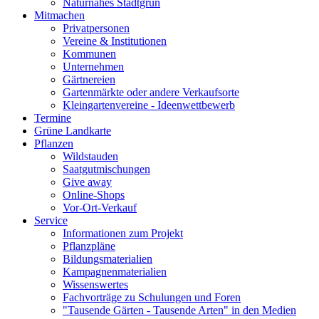
Naturnahes Stadtgrün
Mitmachen
Privatpersonen
Vereine & Institutionen
Kommunen
Unternehmen
Gärtnereien
Gartenmärkte oder andere Verkaufsorte
Kleingartenvereine - Ideenwettbewerb
Termine
Grüne Landkarte
Pflanzen
Wildstauden
Saatgutmischungen
Give away
Online-Shops
Vor-Ort-Verkauf
Service
Informationen zum Projekt
Pflanzpläne
Bildungsmaterialien
Kampagnenmaterialien
Wissenswertes
Fachvorträge zu Schulungen und Foren
"Tausende Gärten - Tausende Arten" in den Medien