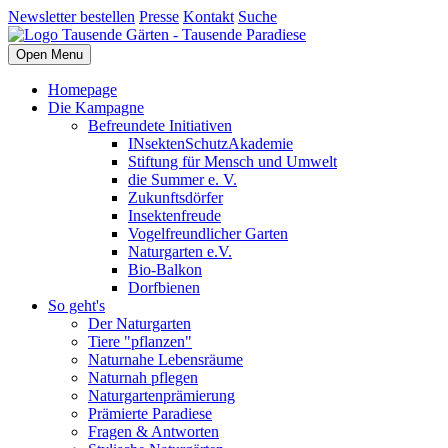
Newsletter bestellen
Presse
Kontakt
Suche
Open Menu
Homepage
Die Kampagne
Befreundete Initiativen
INsektenSchutzAkademie
Stiftung für Mensch und Umwelt
die Summer e. V.
Zukunftsdörfer
Insektenfreude
Vogelfreundlicher Garten
Naturgarten e.V.
Bio-Balkon
Dorfbienen
So geht's
Der Naturgarten
Tiere "pflanzen"
Naturnahe Lebensräume
Naturnah pflegen
Naturgartenprämierung
Prämierte Paradiese
Fragen & Antworten