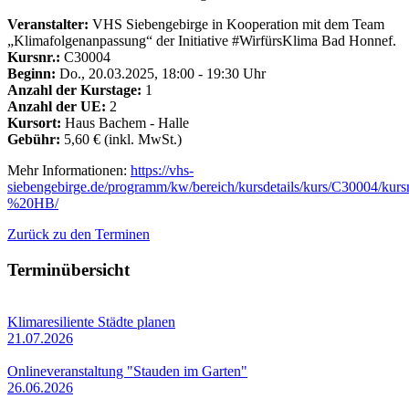
Veranstalter:
VHS Siebengebirge in Kooperation mit dem Team
„Klimafolgenanpassung“ der Initiative #WirfürsKlima Bad Honnef.
Kursnr.:
C30004
Beginn:
Do.
, 20.03.2025, 18:00 - 19:30 Uhr
Anzahl der Kurstage:
1
Anzahl der UE:
2
Kursort:
Haus Bachem - Halle
Gebühr:
5,60 € (inkl. MwSt.)
Mehr Informationen:
https://vhs-
siebengebirge.de/programm/kw/bereich/kursdetails/kurs/C30004/k
%20HB/
Zurück zu den Terminen
Terminübersicht
Klimaresiliente Städte planen
21.07.2026
Onlineveranstaltung "Stauden im Garten"
26.06.2026