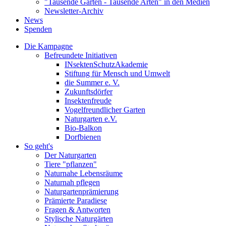
"Tausende Gärten - Tausende Arten" in den Medien
Newsletter-Archiv
News
Spenden
Die Kampagne
Befreundete Initiativen
INsektenSchutzAkademie
Stiftung für Mensch und Umwelt
die Summer e. V.
Zukunftsdörfer
Insektenfreude
Vogelfreundlicher Garten
Naturgarten e.V.
Bio-Balkon
Dorfbienen
So geht's
Der Naturgarten
Tiere "pflanzen"
Naturnahe Lebensräume
Naturnah pflegen
Naturgartenprämierung
Prämierte Paradiese
Fragen & Antworten
Stylische Naturgärten