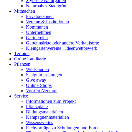
Stylische Naturgärten
Naturnahes Stadtgrün
Mitmachen
Privatpersonen
Vereine & Institutionen
Kommunen
Unternehmen
Gärtnereien
Gartenmärkte oder andere Verkaufsorte
Kleingartenvereine - Ideenwettbewerb
Termine
Grüne Landkarte
Pflanzen
Wildstauden
Saatgutmischungen
Give away
Online-Shops
Vor-Ort-Verkauf
Service
Informationen zum Projekt
Pflanzpläne
Bildungsmaterialien
Kampagnenmaterialien
Wissenswertes
Fachvorträge zu Schulungen und Foren