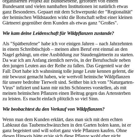
organisierten Projekt auf Bundesebene, gefördert von einem
Bundesamt und vielen namhaften Institutionen ist natürlich etwas
ganz Besonderes. Gepaart mit dem Schwerpunkt der "Regionalität"
der heimischen Wildstauden wirkt die Botschaft selbst einer kleinen
Gärtnerei gegenüber dem Kunden als etwas ganz "Großes".
Wie kam deine Leidenschaft für Wildpflanzen zustande?
Als "Spätberufene" habe ich vor einigen Jahren – nach Jahrzehnten
in einem Schreibtischjob – meinen alten Beruf erst einmal an den
Nagel gehängt, um eine Ausbildung zur Staudengärtnerin zu starten.
Da war ich am Anfang ziemlich nervös, in der Berufsschule neben
den jungen Leuten aus der Reihe zu fallen. Das Gegenteil war der
Fall: Dort habe ich wahnsinnig tolle junge Leute kennen gelernt, die
mir bewusst gemacht haben, wie wertvoll heimische Wildpflanzen
für unsere bedrohte Tierwelt sind. Seither bin ich vom "Naturgarten-
Virus" infiziert und kann mir nichts Schöneres vorstellen, als mit
meinen heimischen Pflanzen einen Beitrag gegen das Artensterben
zu leisten. Es macht einfach plötzlich so viel Sinn.
Wie beobachtest du den Verkauf von Wildpflanzen?
Wenn man dem Kunden erklärt, dass man sich mit dem echten
Labkraut das Taubenschwänzchen in den Garten holen kann, ist er
ganz begeistert und will sofort ganz viele Pflanzen kaufen. Ohne
diesen Hinweis hätte er/sie sich diese Pflanze wohl eher nicht