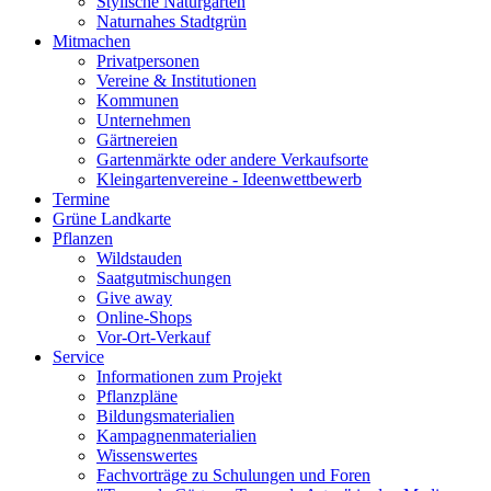
Stylische Naturgärten
Naturnahes Stadtgrün
Mitmachen
Privatpersonen
Vereine & Institutionen
Kommunen
Unternehmen
Gärtnereien
Gartenmärkte oder andere Verkaufsorte
Kleingartenvereine - Ideenwettbewerb
Termine
Grüne Landkarte
Pflanzen
Wildstauden
Saatgutmischungen
Give away
Online-Shops
Vor-Ort-Verkauf
Service
Informationen zum Projekt
Pflanzpläne
Bildungsmaterialien
Kampagnenmaterialien
Wissenswertes
Fachvorträge zu Schulungen und Foren