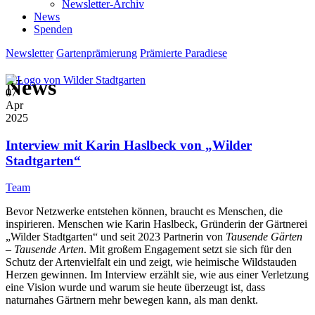
Newsletter-Archiv
News
Spenden
Newsletter
Gartenprämierung
Prämierte Paradiese
News
07
Apr
2025
Interview mit Karin Haslbeck von „Wilder
Stadtgarten“
Team
Bevor Netzwerke entstehen können, braucht es Menschen, die
inspirieren. Menschen wie Karin Haslbeck, Gründerin der Gärtnerei
„Wilder Stadtgarten“ und seit 2023 Partnerin von
Tausende Gärten
– Tausende Arten
. Mit großem Engagement setzt sie sich für den
Schutz der Artenvielfalt ein und zeigt, wie heimische Wildstauden
Herzen gewinnen. Im Interview erzählt sie, wie aus einer Verletzung
eine Vision wurde und warum sie heute überzeugt ist, dass
naturnahes Gärtnern mehr bewegen kann, als man denkt.