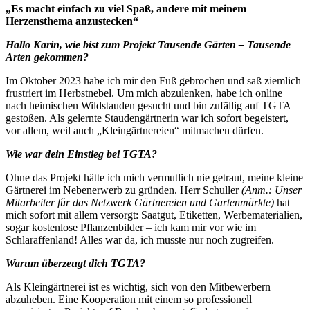
„Es macht einfach zu viel Spaß, andere mit meinem
Herzensthema anzustecken“
Hallo Karin, wie bist zum Projekt Tausende Gärten – Tausende
Arten gekommen?
Im Oktober 2023 habe ich mir den Fuß gebrochen und saß ziemlich
frustriert im Herbstnebel. Um mich abzulenken, habe ich online
nach heimischen Wildstauden gesucht und bin zufällig auf TGTA
gestoßen. Als gelernte Staudengärtnerin war ich sofort begeistert,
vor allem, weil auch „Kleingärtnereien“ mitmachen dürfen.
Wie war dein Einstieg bei TGTA?
Ohne das Projekt hätte ich mich vermutlich nie getraut, meine kleine
Gärtnerei im Nebenerwerb zu gründen. Herr Schuller
(Anm.: Unser
Mitarbeiter für das Netzwerk Gärtnereien und Gartenmärkte)
hat
mich sofort mit allem versorgt: Saatgut, Etiketten, Werbematerialien,
sogar kostenlose Pflanzenbilder – ich kam mir vor wie im
Schlaraffenland! Alles war da, ich musste nur noch zugreifen.
Warum überzeugt dich TGTA?
Als Kleingärtnerei ist es wichtig, sich von den Mitbewerbern
abzuheben. Eine Kooperation mit einem so professionell