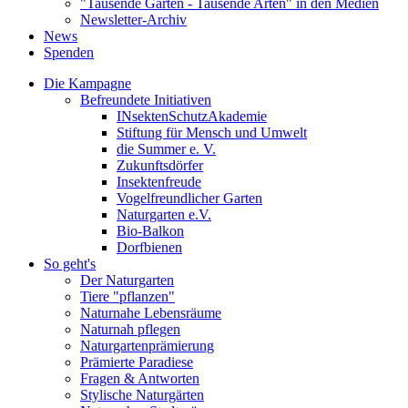
"Tausende Gärten - Tausende Arten" in den Medien
Newsletter-Archiv
News
Spenden
Die Kampagne
Befreundete Initiativen
INsektenSchutzAkademie
Stiftung für Mensch und Umwelt
die Summer e. V.
Zukunftsdörfer
Insektenfreude
Vogelfreundlicher Garten
Naturgarten e.V.
Bio-Balkon
Dorfbienen
So geht's
Der Naturgarten
Tiere "pflanzen"
Naturnahe Lebensräume
Naturnah pflegen
Naturgartenprämierung
Prämierte Paradiese
Fragen & Antworten
Stylische Naturgärten