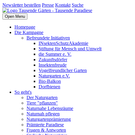
Newsletter bestellen
Presse
Kontakt
Suche
Open Menu
Homepage
Die Kampagne
Befreundete Initiativen
INsektenSchutzAkademie
Stiftung für Mensch und Umwelt
die Summer e. V.
Zukunftsdörfer
Insektenfreude
Vogelfreundlicher Garten
Naturgarten e.V.
Bio-Balkon
Dorfbienen
So geht's
Der Naturgarten
Tiere "pflanzen"
Naturnahe Lebensräume
Naturnah pflegen
Naturgartenprämierung
Prämierte Paradiese
Fragen & Antworten