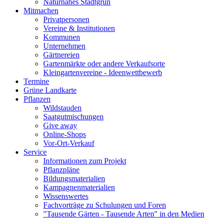
Naturnahes Stadtgrün
Mitmachen
Privatpersonen
Vereine & Institutionen
Kommunen
Unternehmen
Gärtnereien
Gartenmärkte oder andere Verkaufsorte
Kleingartenvereine - Ideenwettbewerb
Termine
Grüne Landkarte
Pflanzen
Wildstauden
Saatgutmischungen
Give away
Online-Shops
Vor-Ort-Verkauf
Service
Informationen zum Projekt
Pflanzpläne
Bildungsmaterialien
Kampagnenmaterialien
Wissenswertes
Fachvorträge zu Schulungen und Foren
"Tausende Gärten - Tausende Arten" in den Medien