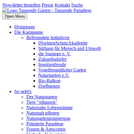
Newsletter bestellen
Presse
Kontakt
Suche
Open Menu
Homepage
Die Kampagne
Befreundete Initiativen
INsektenSchutzAkademie
Stiftung für Mensch und Umwelt
die Summer e. V.
Zukunftsdörfer
Insektenfreude
Vogelfreundlicher Garten
Naturgarten e.V.
Bio-Balkon
Dorfbienen
So geht's
Der Naturgarten
Tiere "pflanzen"
Naturnahe Lebensräume
Naturnah pflegen
Naturgartenprämierung
Prämierte Paradiese
Fragen & Antworten