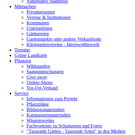
Naturnahes Stadtgrün
Mitmachen
Privatpersonen
Vereine & Institutionen
Kommunen
Unternehmen
Gärtnereien
Gartenmärkte oder andere Verkaufsorte
Kleingartenvereine - Ideenwettbewerb
Termine
Grüne Landkarte
Pflanzen
Wildstauden
Saatgutmischungen
Give away
Online-Shops
Vor-Ort-Verkauf
Service
Informationen zum Projekt
Pflanzpläne
Bildungsmaterialien
Kampagnenmaterialien
Wissenswertes
Fachvorträge zu Schulungen und Foren
"Tausende Gärten - Tausende Arten" in den Medien