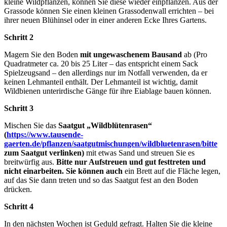
kleine Wildpflanzen, können Sie diese wieder einpflanzen. Aus der
Grassode können Sie einen kleinen Grassodenwall errichten – bei
ihrer neuen Blühinsel oder in einer anderen Ecke Ihres Gartens.
Schritt 2
Magern Sie den Boden
mit ungewaschenem Bausand
ab (Pro
Quadratmeter ca. 20 bis 25 Liter – das entspricht einem Sack
Spielzeugsand – den allerdings nur im Notfall verwenden, da er
keinen Lehmanteil enthält. Der Lehmanteil ist wichtig, damit
Wildbienen unterirdische Gänge für ihre Eiablage bauen können.
Schritt 3
Mischen Sie das
Saatgut
„Wildblütenrasen“
(
https://www.tausende-
gaerten.de/pflanzen/saatgutmischungen/wildbluetenrasen/bitte
zum Saatgut verlinken)
mit etwas Sand und streuen Sie es
breitwürfig aus.
Bitte nur Aufstreuen und gut festtreten und
nicht einarbeiten. Sie können auch
ein Brett auf die Fläche legen,
auf das Sie dann treten und so das Saatgut fest an den Boden
drücken.
Schritt 4
In den nächsten Wochen ist Geduld gefragt. Halten Sie die kleine