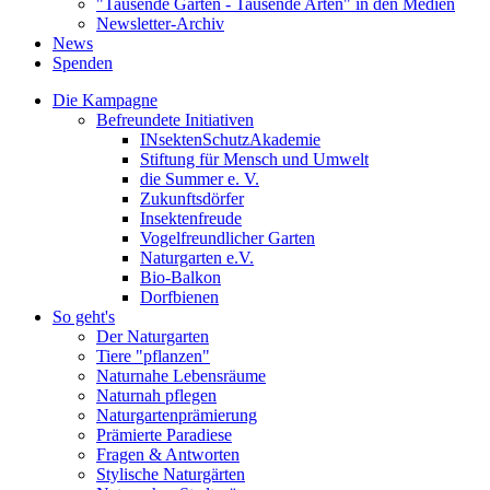
"Tausende Gärten - Tausende Arten" in den Medien
Newsletter-Archiv
News
Spenden
Die Kampagne
Befreundete Initiativen
INsektenSchutzAkademie
Stiftung für Mensch und Umwelt
die Summer e. V.
Zukunftsdörfer
Insektenfreude
Vogelfreundlicher Garten
Naturgarten e.V.
Bio-Balkon
Dorfbienen
So geht's
Der Naturgarten
Tiere "pflanzen"
Naturnahe Lebensräume
Naturnah pflegen
Naturgartenprämierung
Prämierte Paradiese
Fragen & Antworten
Stylische Naturgärten