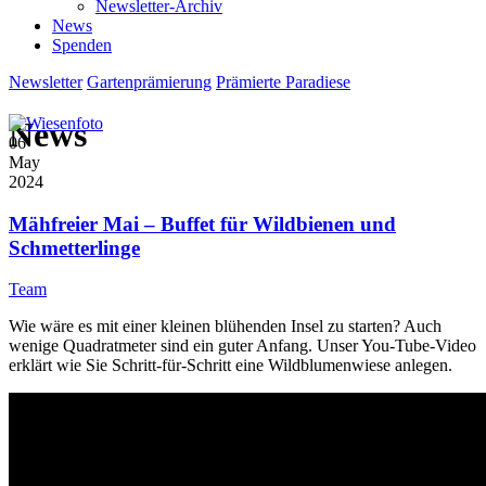
Newsletter-Archiv
News
Spenden
Newsletter
Gartenprämierung
Prämierte Paradiese
News
06
May
2024
Mähfreier Mai – Buffet für Wildbienen und
Schmetterlinge
Team
Wie wäre es mit einer kleinen blühenden Insel zu starten? Auch
wenige Quadratmeter sind ein guter Anfang. Unser You-Tube-Video
erklärt wie Sie Schritt-für-Schritt eine Wildblumenwiese anlegen.