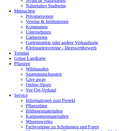
Stylische Naturgärten
Naturnahes Stadtgrün
Mitmachen
Privatpersonen
Vereine & Institutionen
Kommunen
Unternehmen
Gärtnereien
Gartenmärkte oder andere Verkaufsorte
Kleingartenvereine - Ideenwettbewerb
Termine
Grüne Landkarte
Pflanzen
Wildstauden
Saatgutmischungen
Give away
Online-Shops
Vor-Ort-Verkauf
Service
Informationen zum Projekt
Pflanzpläne
Bildungsmaterialien
Kampagnenmaterialien
Wissenswertes
Fachvorträge zu Schulungen und Foren