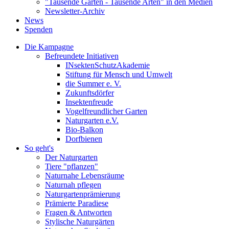
"Tausende Gärten - Tausende Arten" in den Medien
Newsletter-Archiv
News
Spenden
Die Kampagne
Befreundete Initiativen
INsektenSchutzAkademie
Stiftung für Mensch und Umwelt
die Summer e. V.
Zukunftsdörfer
Insektenfreude
Vogelfreundlicher Garten
Naturgarten e.V.
Bio-Balkon
Dorfbienen
So geht's
Der Naturgarten
Tiere "pflanzen"
Naturnahe Lebensräume
Naturnah pflegen
Naturgartenprämierung
Prämierte Paradiese
Fragen & Antworten
Stylische Naturgärten