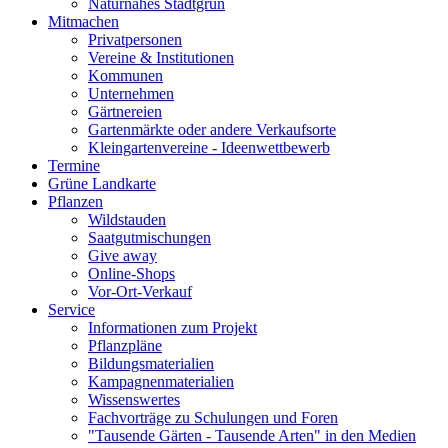
Naturnahes Stadtgrün
Mitmachen
Privatpersonen
Vereine & Institutionen
Kommunen
Unternehmen
Gärtnereien
Gartenmärkte oder andere Verkaufsorte
Kleingartenvereine - Ideenwettbewerb
Termine
Grüne Landkarte
Pflanzen
Wildstauden
Saatgutmischungen
Give away
Online-Shops
Vor-Ort-Verkauf
Service
Informationen zum Projekt
Pflanzpläne
Bildungsmaterialien
Kampagnenmaterialien
Wissenswertes
Fachvorträge zu Schulungen und Foren
"Tausende Gärten - Tausende Arten" in den Medien