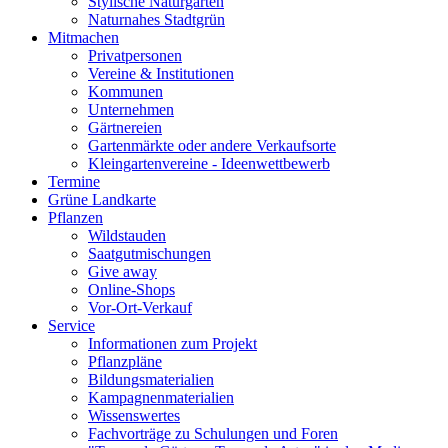
Stylische Naturgärten
Naturnahes Stadtgrün
Mitmachen
Privatpersonen
Vereine & Institutionen
Kommunen
Unternehmen
Gärtnereien
Gartenmärkte oder andere Verkaufsorte
Kleingartenvereine - Ideenwettbewerb
Termine
Grüne Landkarte
Pflanzen
Wildstauden
Saatgutmischungen
Give away
Online-Shops
Vor-Ort-Verkauf
Service
Informationen zum Projekt
Pflanzpläne
Bildungsmaterialien
Kampagnenmaterialien
Wissenswertes
Fachvorträge zu Schulungen und Foren