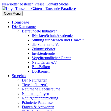
Newsletter bestellen
Presse
Kontakt
Suche
Open Menu
Homepage
Die Kampagne
Befreundete Initiativen
INsektenSchutzAkademie
Stiftung für Mensch und Umwelt
die Summer e. V.
Zukunftsdörfer
Insektenfreude
Vogelfreundlicher Garten
Naturgarten e.V.
Bio-Balkon
Dorfbienen
So geht's
Der Naturgarten
Tiere "pflanzen"
Naturnahe Lebensräume
Naturnah pflegen
Naturgartenprämierung
Prämierte Paradiese
Fragen & Antworten