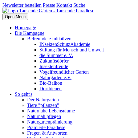
Newsletter bestellen
Presse
Kontakt
Suche
Open Menu
Homepage
Die Kampagne
Befreundete Initiativen
INsektenSchutzAkademie
Stiftung für Mensch und Umwelt
die Summer e. V.
Zukunftsdörfer
Insektenfreude
Vogelfreundlicher Garten
Naturgarten e.V.
Bio-Balkon
Dorfbienen
So geht's
Der Naturgarten
Tiere "pflanzen"
Naturnahe Lebensräume
Naturnah pflegen
Naturgartenprämierung
Prämierte Paradiese
Fragen & Antworten