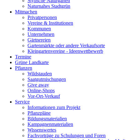
Stylische Naturgärten
Naturnahes Stadtgrün
Mitmachen
Privatpersonen
Vereine & Institutionen
Kommunen
Unternehmen
Gärtnereien
Gartenmärkte oder andere Verkaufsorte
Kleingartenvereine - Ideenwettbewerb
Termine
Grüne Landkarte
Pflanzen
Wildstauden
Saatgutmischungen
Give away
Online-Shops
Vor-Ort-Verkauf
Service
Informationen zum Projekt
Pflanzpläne
Bildungsmaterialien
Kampagnenmaterialien
Wissenswertes
Fachvorträge zu Schulungen und Foren