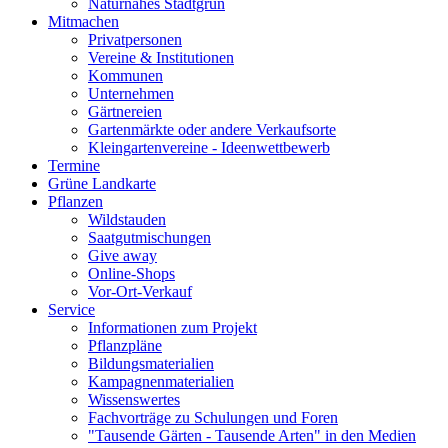
Naturnahes Stadtgrün
Mitmachen
Privatpersonen
Vereine & Institutionen
Kommunen
Unternehmen
Gärtnereien
Gartenmärkte oder andere Verkaufsorte
Kleingartenvereine - Ideenwettbewerb
Termine
Grüne Landkarte
Pflanzen
Wildstauden
Saatgutmischungen
Give away
Online-Shops
Vor-Ort-Verkauf
Service
Informationen zum Projekt
Pflanzpläne
Bildungsmaterialien
Kampagnenmaterialien
Wissenswertes
Fachvorträge zu Schulungen und Foren
"Tausende Gärten - Tausende Arten" in den Medien