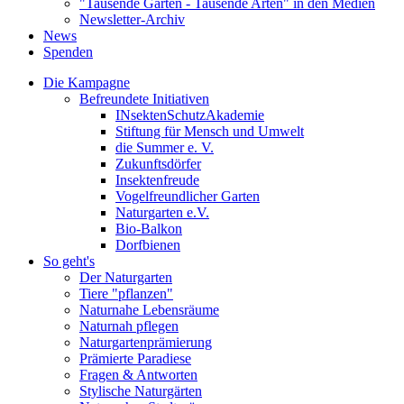
"Tausende Gärten - Tausende Arten" in den Medien
Newsletter-Archiv
News
Spenden
Die Kampagne
Befreundete Initiativen
INsektenSchutzAkademie
Stiftung für Mensch und Umwelt
die Summer e. V.
Zukunftsdörfer
Insektenfreude
Vogelfreundlicher Garten
Naturgarten e.V.
Bio-Balkon
Dorfbienen
So geht's
Der Naturgarten
Tiere "pflanzen"
Naturnahe Lebensräume
Naturnah pflegen
Naturgartenprämierung
Prämierte Paradiese
Fragen & Antworten
Stylische Naturgärten