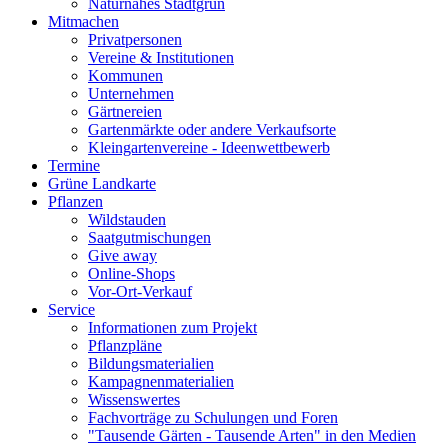
Naturnahes Stadtgrün
Mitmachen
Privatpersonen
Vereine & Institutionen
Kommunen
Unternehmen
Gärtnereien
Gartenmärkte oder andere Verkaufsorte
Kleingartenvereine - Ideenwettbewerb
Termine
Grüne Landkarte
Pflanzen
Wildstauden
Saatgutmischungen
Give away
Online-Shops
Vor-Ort-Verkauf
Service
Informationen zum Projekt
Pflanzpläne
Bildungsmaterialien
Kampagnenmaterialien
Wissenswertes
Fachvorträge zu Schulungen und Foren
"Tausende Gärten - Tausende Arten" in den Medien