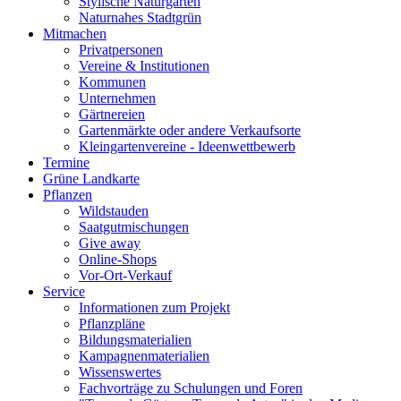
Stylische Naturgärten
Naturnahes Stadtgrün
Mitmachen
Privatpersonen
Vereine & Institutionen
Kommunen
Unternehmen
Gärtnereien
Gartenmärkte oder andere Verkaufsorte
Kleingartenvereine - Ideenwettbewerb
Termine
Grüne Landkarte
Pflanzen
Wildstauden
Saatgutmischungen
Give away
Online-Shops
Vor-Ort-Verkauf
Service
Informationen zum Projekt
Pflanzpläne
Bildungsmaterialien
Kampagnenmaterialien
Wissenswertes
Fachvorträge zu Schulungen und Foren