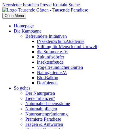
Newsletter bestellen
Presse
Kontakt
Suche
Open Menu
Homepage
Die Kampagne
Befreundete Initiativen
INsektenSchutzAkademie
Stiftung für Mensch und Umwelt
die Summer e. V.
Zukunftsdörfer
Insektenfreude
Vogelfreundlicher Garten
Naturgarten e.V.
Bio-Balkon
Dorfbienen
So geht's
Der Naturgarten
Tiere "pflanzen"
Naturnahe Lebensräume
Naturnah pflegen
Naturgartenprämierung
Prämierte Paradiese
Fragen & Antworten