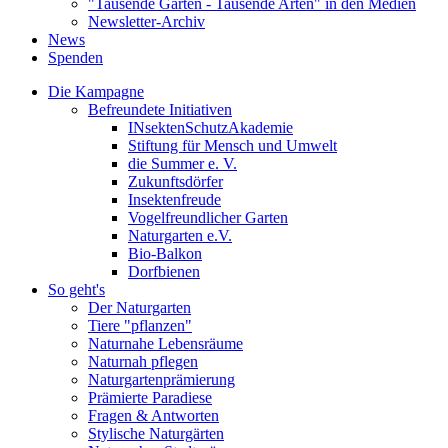
"Tausende Gärten - Tausende Arten" in den Medien
Newsletter-Archiv
News
Spenden
Die Kampagne
Befreundete Initiativen
INsektenSchutzAkademie
Stiftung für Mensch und Umwelt
die Summer e. V.
Zukunftsdörfer
Insektenfreude
Vogelfreundlicher Garten
Naturgarten e.V.
Bio-Balkon
Dorfbienen
So geht's
Der Naturgarten
Tiere "pflanzen"
Naturnahe Lebensräume
Naturnah pflegen
Naturgartenprämierung
Prämierte Paradiese
Fragen & Antworten
Stylische Naturgärten