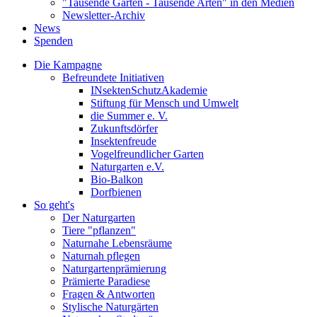
"Tausende Gärten - Tausende Arten" in den Medien
Newsletter-Archiv
News
Spenden
Die Kampagne
Befreundete Initiativen
INsektenSchutzAkademie
Stiftung für Mensch und Umwelt
die Summer e. V.
Zukunftsdörfer
Insektenfreude
Vogelfreundlicher Garten
Naturgarten e.V.
Bio-Balkon
Dorfbienen
So geht's
Der Naturgarten
Tiere "pflanzen"
Naturnahe Lebensräume
Naturnah pflegen
Naturgartenprämierung
Prämierte Paradiese
Fragen & Antworten
Stylische Naturgärten