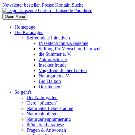
Newsletter bestellen
Presse
Kontakt
Suche
Open Menu
Homepage
Die Kampagne
Befreundete Initiativen
INsektenSchutzAkademie
Stiftung für Mensch und Umwelt
die Summer e. V.
Zukunftsdörfer
Insektenfreude
Vogelfreundlicher Garten
Naturgarten e.V.
Bio-Balkon
Dorfbienen
So geht's
Der Naturgarten
Tiere "pflanzen"
Naturnahe Lebensräume
Naturnah pflegen
Naturgartenprämierung
Prämierte Paradiese
Fragen & Antworten