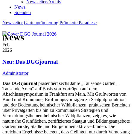
Newsletter-Archiv
News
Spenden
Newsletter
Gartenprämierung
Prämierte Paradiese
News
11
Feb
2026
Neu: Das DGGjournal
Administrator
Das DGGjournal
präsentiert sechs Jahre „Tausende Gärten –
Tausende Arten“ auf Basis von Vorträgen auf dem
Abschlusssymposium in Frankfurt am Main. Mit Grußworten von
Bund und Kommune, Eröffnungsvorträgen zu Saatgutproduktion
und der Bedeutung heimischer Wildpflanzen, praktischen Berichten
über Privatgärten bis hin zu kommunalen Strategien und
Vermarktungsthemen heimischer Wildpflanzen, zeigt es, wie
naturnahe Grünflächen, zertifiziertes Saatgut und Bildungsangebote
Gartenmärkte, Städte und Bürgerinnen aktiv verbinden. Die
erreichten Ergebnisse belegen, dass Gelingen nur durch Vernetzung