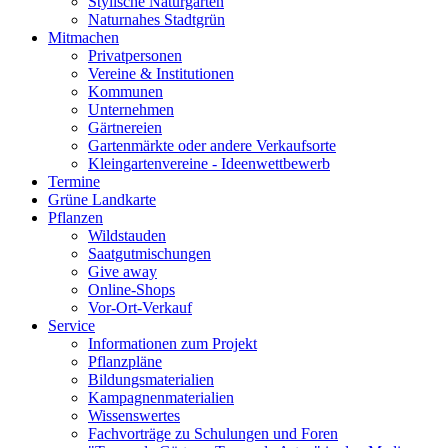
Stylische Naturgärten
Naturnahes Stadtgrün
Mitmachen
Privatpersonen
Vereine & Institutionen
Kommunen
Unternehmen
Gärtnereien
Gartenmärkte oder andere Verkaufsorte
Kleingartenvereine - Ideenwettbewerb
Termine
Grüne Landkarte
Pflanzen
Wildstauden
Saatgutmischungen
Give away
Online-Shops
Vor-Ort-Verkauf
Service
Informationen zum Projekt
Pflanzpläne
Bildungsmaterialien
Kampagnenmaterialien
Wissenswertes
Fachvorträge zu Schulungen und Foren