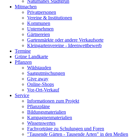
Naturnahes Stadtgrün
Mitmachen
Privatpersonen
Vereine & Institutionen
Kommunen
Unternehmen
Gärtnereien
Gartenmärkte oder andere Verkaufsorte
Kleingartenvereine - Ideenwettbewerb
Termine
Grüne Landkarte
Pflanzen
Wildstauden
Saatgutmischungen
Give away
Online-Shops
Vor-Ort-Verkauf
Service
Informationen zum Projekt
Pflanzpläne
Bildungsmaterialien
Kampagnenmaterialien
Wissenswertes
Fachvorträge zu Schulungen und Foren
"Tausende Gärten - Tausende Arten" in den Medien