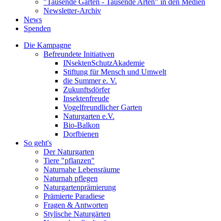
"Tausende Gärten - Tausende Arten" in den Medien
Newsletter-Archiv
News
Spenden
Die Kampagne
Befreundete Initiativen
INsektenSchutzAkademie
Stiftung für Mensch und Umwelt
die Summer e. V.
Zukunftsdörfer
Insektenfreude
Vogelfreundlicher Garten
Naturgarten e.V.
Bio-Balkon
Dorfbienen
So geht's
Der Naturgarten
Tiere "pflanzen"
Naturnahe Lebensräume
Naturnah pflegen
Naturgartenprämierung
Prämierte Paradiese
Fragen & Antworten
Stylische Naturgärten