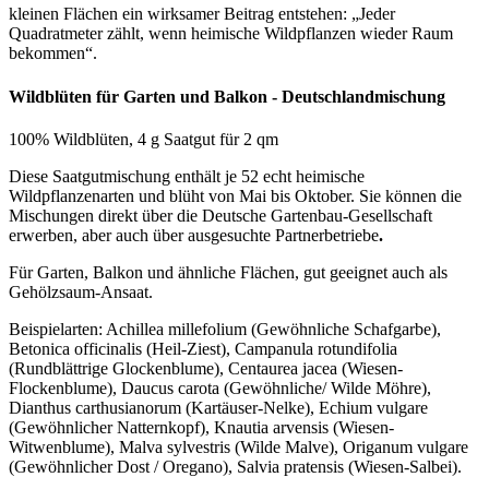
kleinen Flächen ein wirksamer Beitrag entstehen: „Jeder
Quadratmeter zählt, wenn heimische Wildpflanzen wieder Raum
bekommen“.
Wildblüten für Garten und Balkon - Deutschlandmischung
100% Wildblüten, 4 g Saatgut für 2 qm
Diese Saatgutmischung enthält je 52 echt heimische
Wildpflanzenarten und blüht von Mai bis Oktober. Sie können die
Mischungen direkt über die Deutsche Gartenbau-Gesellschaft
erwerben, aber auch über ausgesuchte Partnerbetriebe
.
Für Garten, Balkon und ähnliche Flächen, gut geeignet auch als
Gehölzsaum-Ansaat.
Beispielarten: Achillea millefolium (Gewöhnliche Schafgarbe),
Betonica officinalis (Heil-Ziest), Campanula rotundifolia
(Rundblättrige Glockenblume), Centaurea jacea (Wiesen-
Flockenblume), Daucus carota (Gewöhnliche/ Wilde Möhre),
Dianthus carthusianorum (Kartäuser-Nelke), Echium vulgare
(Gewöhnlicher Natternkopf), Knautia arvensis (Wiesen-
Witwenblume), Malva sylvestris (Wilde Malve), Origanum vulgare
(Gewöhnlicher Dost / Oregano), Salvia pratensis (Wiesen-Salbei).