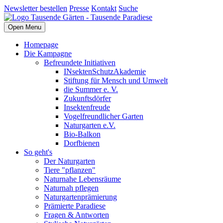
Newsletter bestellen
Presse
Kontakt
Suche
Open Menu
Homepage
Die Kampagne
Befreundete Initiativen
INsektenSchutzAkademie
Stiftung für Mensch und Umwelt
die Summer e. V.
Zukunftsdörfer
Insektenfreude
Vogelfreundlicher Garten
Naturgarten e.V.
Bio-Balkon
Dorfbienen
So geht's
Der Naturgarten
Tiere "pflanzen"
Naturnahe Lebensräume
Naturnah pflegen
Naturgartenprämierung
Prämierte Paradiese
Fragen & Antworten