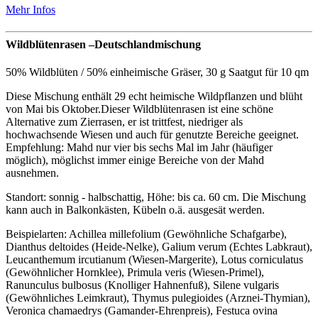
Mehr Infos
Wildblütenrasen –Deutschlandmischung
50% Wildblüten / 50% einheimische Gräser, 30 g Saatgut für 10 qm
Diese Mischung enthält 29 echt heimische Wildpflanzen und blüht
von Mai bis Oktober.Dieser Wildblütenrasen ist eine schöne
Alternative zum Zierrasen, er ist trittfest, niedriger als
hochwachsende Wiesen und auch für genutzte Bereiche geeignet.
Empfehlung: Mahd nur vier bis sechs Mal im Jahr (häufiger
möglich), möglichst immer einige Bereiche von der Mahd
ausnehmen.
Standort: sonnig - halbschattig, Höhe: bis ca. 60 cm. Die Mischung
kann auch in Balkonkästen, Kübeln o.ä. ausgesät werden.
Beispielarten: Achillea millefolium (Gewöhnliche Schafgarbe),
Dianthus deltoides (Heide-Nelke), Galium verum (Echtes Labkraut),
Leucanthemum ircutianum (Wiesen-Margerite), Lotus corniculatus
(Gewöhnlicher Hornklee), Primula veris (Wiesen-Primel),
Ranunculus bulbosus (Knolliger Hahnenfuß), Silene vulgaris
(Gewöhnliches Leimkraut), Thymus pulegioides (Arznei-Thymian),
Veronica chamaedrys (Gamander-Ehrenpreis), Festuca ovina