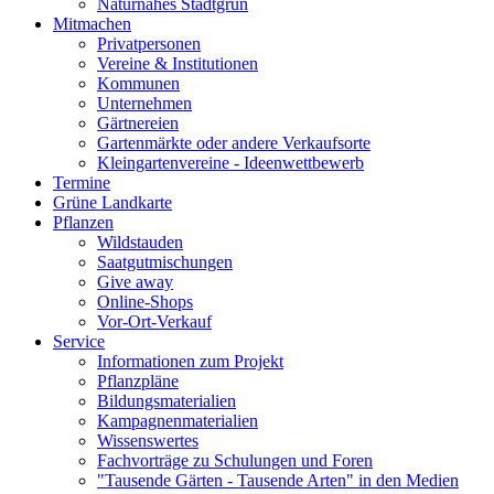
Naturnahes Stadtgrün
Mitmachen
Privatpersonen
Vereine & Institutionen
Kommunen
Unternehmen
Gärtnereien
Gartenmärkte oder andere Verkaufsorte
Kleingartenvereine - Ideenwettbewerb
Termine
Grüne Landkarte
Pflanzen
Wildstauden
Saatgutmischungen
Give away
Online-Shops
Vor-Ort-Verkauf
Service
Informationen zum Projekt
Pflanzpläne
Bildungsmaterialien
Kampagnenmaterialien
Wissenswertes
Fachvorträge zu Schulungen und Foren
"Tausende Gärten - Tausende Arten" in den Medien