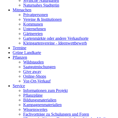
Stylische Naturgärten
Naturnahes Stadtgrün
Mitmachen
Privatpersonen
Vereine & Institutionen
Kommunen
Unternehmen
Gärtnereien
Gartenmärkte oder andere Verkaufsorte
Kleingartenvereine - Ideenwettbewerb
Termine
Grüne Landkarte
Pflanzen
Wildstauden
Saatgutmischungen
Give away
Online-Shops
Vor-Ort-Verkauf
Service
Informationen zum Projekt
Pflanzpläne
Bildungsmaterialien
Kampagnenmaterialien
Wissenswertes
Fachvorträge zu Schulungen und Foren