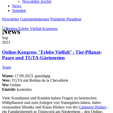
Newsletter-Archiv
News
Spenden
Newsletter
Gartenprämierung
Prämierte Paradiese
News
17
Sep
2023
Online-Kongress "Erlebe Vielfalt": Tier-Pflanze-
Paare und TGTA-Gärtnereien
Team
Wann:
17.09.2023, ganztägig
Wer:
TGTA mit Bettina de la Chevallerie
Wo:
Online
Eintritt:
kostenlos
Viele Kundinnen und Kunden haben Fragen zu heimischen
Wildpflanzen und zum Anlegen von Naturgärten haben, daher
veranstalten Monika und Klaus Hüskes von der
Gärtnerei Hüskes
-
ein Familienbetrieb in Tönisvorst am Niederrhein – den Online-