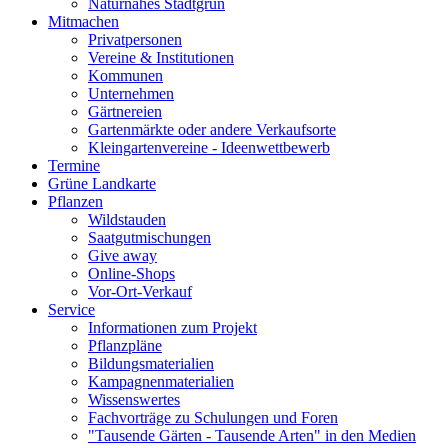
Naturnahes Stadtgrün
Mitmachen
Privatpersonen
Vereine & Institutionen
Kommunen
Unternehmen
Gärtnereien
Gartenmärkte oder andere Verkaufsorte
Kleingartenvereine - Ideenwettbewerb
Termine
Grüne Landkarte
Pflanzen
Wildstauden
Saatgutmischungen
Give away
Online-Shops
Vor-Ort-Verkauf
Service
Informationen zum Projekt
Pflanzpläne
Bildungsmaterialien
Kampagnenmaterialien
Wissenswertes
Fachvorträge zu Schulungen und Foren
"Tausende Gärten - Tausende Arten" in den Medien