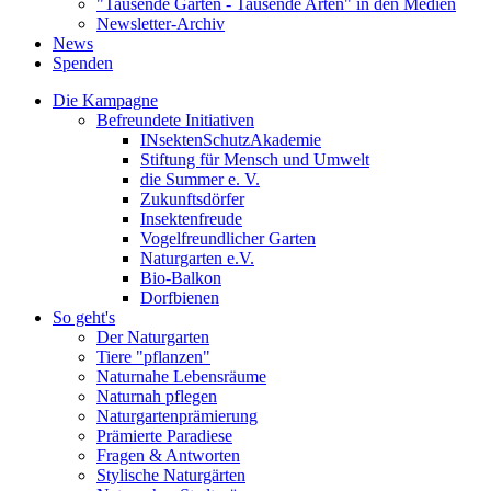
"Tausende Gärten - Tausende Arten" in den Medien
Newsletter-Archiv
News
Spenden
Die Kampagne
Befreundete Initiativen
INsektenSchutzAkademie
Stiftung für Mensch und Umwelt
die Summer e. V.
Zukunftsdörfer
Insektenfreude
Vogelfreundlicher Garten
Naturgarten e.V.
Bio-Balkon
Dorfbienen
So geht's
Der Naturgarten
Tiere "pflanzen"
Naturnahe Lebensräume
Naturnah pflegen
Naturgartenprämierung
Prämierte Paradiese
Fragen & Antworten
Stylische Naturgärten