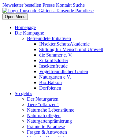
Newsletter bestellen
Presse
Kontakt
Suche
Open Menu
Homepage
Die Kampagne
Befreundete Initiativen
INsektenSchutzAkademie
Stiftung für Mensch und Umwelt
die Summer e. V.
Zukunftsdörfer
Insektenfreude
Vogelfreundlicher Garten
Naturgarten e.V.
Bio-Balkon
Dorfbienen
So geht's
Der Naturgarten
Tiere "pflanzen"
Naturnahe Lebensräume
Naturnah pflegen
Naturgartenprämierung
Prämierte Paradiese
Fragen & Antworten