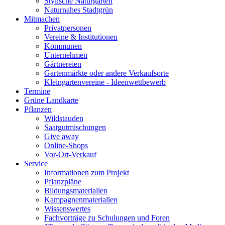
Stylische Naturgärten
Naturnahes Stadtgrün
Mitmachen
Privatpersonen
Vereine & Institutionen
Kommunen
Unternehmen
Gärtnereien
Gartenmärkte oder andere Verkaufsorte
Kleingartenvereine - Ideenwettbewerb
Termine
Grüne Landkarte
Pflanzen
Wildstauden
Saatgutmischungen
Give away
Online-Shops
Vor-Ort-Verkauf
Service
Informationen zum Projekt
Pflanzpläne
Bildungsmaterialien
Kampagnenmaterialien
Wissenswertes
Fachvorträge zu Schulungen und Foren