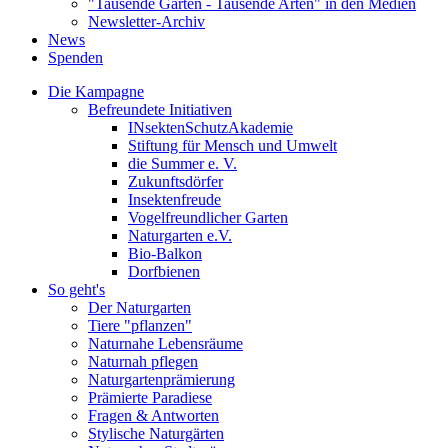
"Tausende Gärten - Tausende Arten" in den Medien
Newsletter-Archiv
News
Spenden
Die Kampagne
Befreundete Initiativen
INsektenSchutzAkademie
Stiftung für Mensch und Umwelt
die Summer e. V.
Zukunftsdörfer
Insektenfreude
Vogelfreundlicher Garten
Naturgarten e.V.
Bio-Balkon
Dorfbienen
So geht's
Der Naturgarten
Tiere "pflanzen"
Naturnahe Lebensräume
Naturnah pflegen
Naturgartenprämierung
Prämierte Paradiese
Fragen & Antworten
Stylische Naturgärten