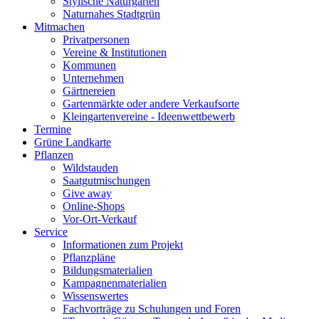
Stylische Naturgärten
Naturnahes Stadtgrün
Mitmachen
Privatpersonen
Vereine & Institutionen
Kommunen
Unternehmen
Gärtnereien
Gartenmärkte oder andere Verkaufsorte
Kleingartenvereine - Ideenwettbewerb
Termine
Grüne Landkarte
Pflanzen
Wildstauden
Saatgutmischungen
Give away
Online-Shops
Vor-Ort-Verkauf
Service
Informationen zum Projekt
Pflanzpläne
Bildungsmaterialien
Kampagnenmaterialien
Wissenswertes
Fachvorträge zu Schulungen und Foren