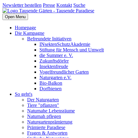
Newsletter bestellen
Presse
Kontakt
Suche
Open Menu
Homepage
Die Kampagne
Befreundete Initiativen
INsektenSchutzAkademie
Stiftung für Mensch und Umwelt
die Summer e. V.
Zukunftsdörfer
Insektenfreude
Vogelfreundlicher Garten
Naturgarten e.V.
Bio-Balkon
Dorfbienen
So geht's
Der Naturgarten
Tiere "pflanzen"
Naturnahe Lebensräume
Naturnah pflegen
Naturgartenprämierung
Prämierte Paradiese
Fragen & Antworten