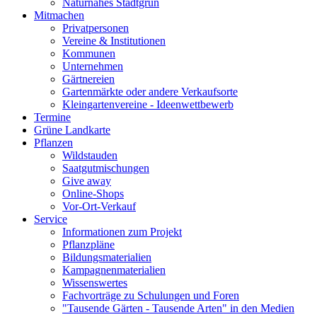
Naturnahes Stadtgrün
Mitmachen
Privatpersonen
Vereine & Institutionen
Kommunen
Unternehmen
Gärtnereien
Gartenmärkte oder andere Verkaufsorte
Kleingartenvereine - Ideenwettbewerb
Termine
Grüne Landkarte
Pflanzen
Wildstauden
Saatgutmischungen
Give away
Online-Shops
Vor-Ort-Verkauf
Service
Informationen zum Projekt
Pflanzpläne
Bildungsmaterialien
Kampagnenmaterialien
Wissenswertes
Fachvorträge zu Schulungen und Foren
"Tausende Gärten - Tausende Arten" in den Medien