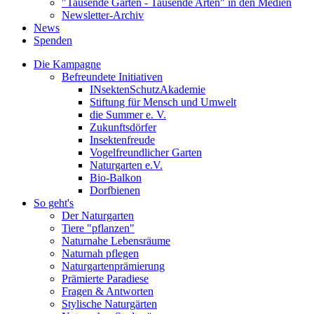
"Tausende Gärten - Tausende Arten" in den Medien
Newsletter-Archiv
News
Spenden
Die Kampagne
Befreundete Initiativen
INsektenSchutzAkademie
Stiftung für Mensch und Umwelt
die Summer e. V.
Zukunftsdörfer
Insektenfreude
Vogelfreundlicher Garten
Naturgarten e.V.
Bio-Balkon
Dorfbienen
So geht's
Der Naturgarten
Tiere "pflanzen"
Naturnahe Lebensräume
Naturnah pflegen
Naturgartenprämierung
Prämierte Paradiese
Fragen & Antworten
Stylische Naturgärten