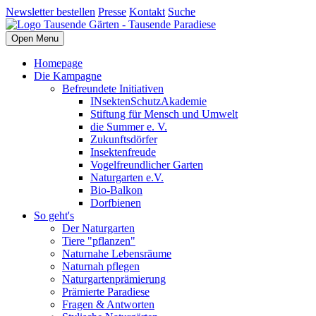
Newsletter bestellen
Presse
Kontakt
Suche
Open Menu
Homepage
Die Kampagne
Befreundete Initiativen
INsektenSchutzAkademie
Stiftung für Mensch und Umwelt
die Summer e. V.
Zukunftsdörfer
Insektenfreude
Vogelfreundlicher Garten
Naturgarten e.V.
Bio-Balkon
Dorfbienen
So geht's
Der Naturgarten
Tiere "pflanzen"
Naturnahe Lebensräume
Naturnah pflegen
Naturgartenprämierung
Prämierte Paradiese
Fragen & Antworten