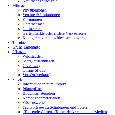
Naturnahes Stadtgrün
Mitmachen
Privatpersonen
Vereine & Institutionen
Kommunen
Unternehmen
Gärtnereien
Gartenmärkte oder andere Verkaufsorte
Kleingartenvereine - Ideenwettbewerb
Termine
Grüne Landkarte
Pflanzen
Wildstauden
Saatgutmischungen
Give away
Online-Shops
Vor-Ort-Verkauf
Service
Informationen zum Projekt
Pflanzpläne
Bildungsmaterialien
Kampagnenmaterialien
Wissenswertes
Fachvorträge zu Schulungen und Foren
"Tausende Gärten - Tausende Arten" in den Medien