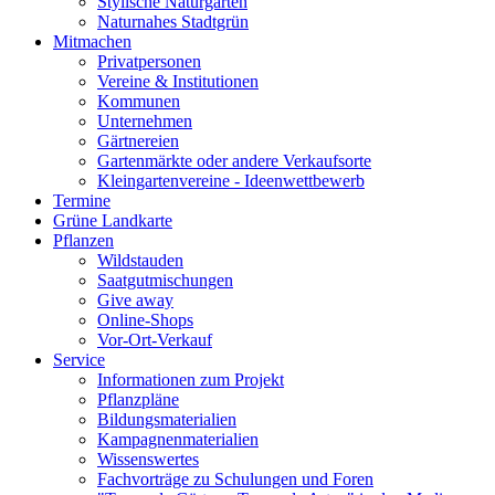
Stylische Naturgärten
Naturnahes Stadtgrün
Mitmachen
Privatpersonen
Vereine & Institutionen
Kommunen
Unternehmen
Gärtnereien
Gartenmärkte oder andere Verkaufsorte
Kleingartenvereine - Ideenwettbewerb
Termine
Grüne Landkarte
Pflanzen
Wildstauden
Saatgutmischungen
Give away
Online-Shops
Vor-Ort-Verkauf
Service
Informationen zum Projekt
Pflanzpläne
Bildungsmaterialien
Kampagnenmaterialien
Wissenswertes
Fachvorträge zu Schulungen und Foren