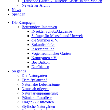
"Tausende Gärten - Tausende Arten" in den Medien
Newsletter-Archiv
News
Spenden
Die Kampagne
Befreundete Initiativen
INsektenSchutzAkademie
Stiftung für Mensch und Umwelt
die Summer e. V.
Zukunftsdörfer
Insektenfreude
Vogelfreundlicher Garten
Naturgarten e.V.
Bio-Balkon
Dorfbienen
So geht's
Der Naturgarten
Tiere "pflanzen"
Naturnahe Lebensräume
Naturnah pflegen
Naturgartenprämierung
Prämierte Paradiese
Fragen & Antworten
Stylische Naturgärten