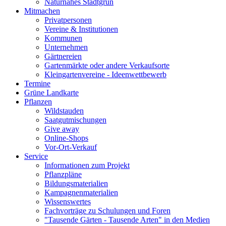
Naturnahes Stadtgrün
Mitmachen
Privatpersonen
Vereine & Institutionen
Kommunen
Unternehmen
Gärtnereien
Gartenmärkte oder andere Verkaufsorte
Kleingartenvereine - Ideenwettbewerb
Termine
Grüne Landkarte
Pflanzen
Wildstauden
Saatgutmischungen
Give away
Online-Shops
Vor-Ort-Verkauf
Service
Informationen zum Projekt
Pflanzpläne
Bildungsmaterialien
Kampagnenmaterialien
Wissenswertes
Fachvorträge zu Schulungen und Foren
"Tausende Gärten - Tausende Arten" in den Medien