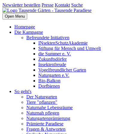
Newsletter bestellen
Presse
Kontakt
Suche
Open Menu
Homepage
Die Kampagne
Befreundete Initiativen
INsektenSchutzAkademie
Stiftung für Mensch und Umwelt
die Summer e. V.
Zukunftsdörfer
Insektenfreude
Vogelfreundlicher Garten
Naturgarten e.V.
Bio-Balkon
Dorfbienen
So geht's
Der Naturgarten
Tiere "pflanzen"
Naturnahe Lebensräume
Naturnah pflegen
Naturgartenprämierung
Prämierte Paradiese
Fragen & Antworten