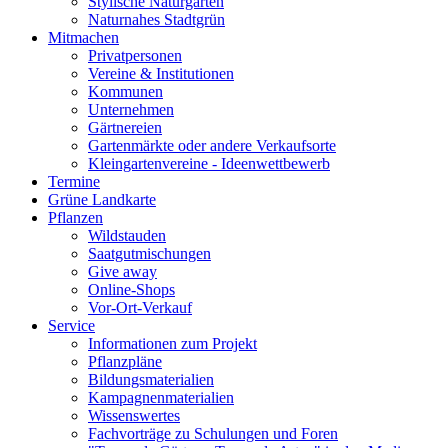
Stylische Naturgärten
Naturnahes Stadtgrün
Mitmachen
Privatpersonen
Vereine & Institutionen
Kommunen
Unternehmen
Gärtnereien
Gartenmärkte oder andere Verkaufsorte
Kleingartenvereine - Ideenwettbewerb
Termine
Grüne Landkarte
Pflanzen
Wildstauden
Saatgutmischungen
Give away
Online-Shops
Vor-Ort-Verkauf
Service
Informationen zum Projekt
Pflanzpläne
Bildungsmaterialien
Kampagnenmaterialien
Wissenswertes
Fachvorträge zu Schulungen und Foren