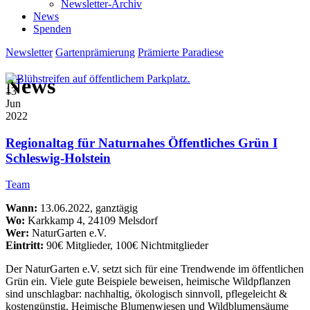
Newsletter-Archiv
News
Spenden
Newsletter
Gartenprämierung
Prämierte Paradiese
News
13
Jun
2022
Regionaltag für Naturnahes Öffentliches Grün I
Schleswig-Holstein
Team
Wann:
13.06.2022, ganztägig
Wo:
Karkkamp 4, 24109 Melsdorf
Wer:
NaturGarten e.V.
Eintritt:
90€ Mitglieder, 100€ Nichtmitglieder
Der NaturGarten e.V. setzt sich für eine Trendwende im öffentlichen
Grün ein. Viele gute Beispiele beweisen, heimische Wildpflanzen
sind unschlagbar: nachhaltig, ökologisch sinnvoll, pflegeleicht &
kostengünstig. Heimische Blumenwiesen und Wildblumensäume