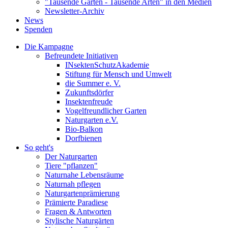
"Tausende Gärten - Tausende Arten" in den Medien
Newsletter-Archiv
News
Spenden
Die Kampagne
Befreundete Initiativen
INsektenSchutzAkademie
Stiftung für Mensch und Umwelt
die Summer e. V.
Zukunftsdörfer
Insektenfreude
Vogelfreundlicher Garten
Naturgarten e.V.
Bio-Balkon
Dorfbienen
So geht's
Der Naturgarten
Tiere "pflanzen"
Naturnahe Lebensräume
Naturnah pflegen
Naturgartenprämierung
Prämierte Paradiese
Fragen & Antworten
Stylische Naturgärten