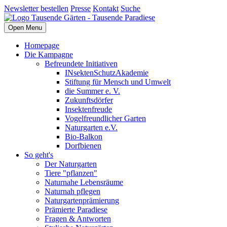
Newsletter bestellen
Presse
Kontakt
Suche
Open Menu
Homepage
Die Kampagne
Befreundete Initiativen
INsektenSchutzAkademie
Stiftung für Mensch und Umwelt
die Summer e. V.
Zukunftsdörfer
Insektenfreude
Vogelfreundlicher Garten
Naturgarten e.V.
Bio-Balkon
Dorfbienen
So geht's
Der Naturgarten
Tiere "pflanzen"
Naturnahe Lebensräume
Naturnah pflegen
Naturgartenprämierung
Prämierte Paradiese
Fragen & Antworten