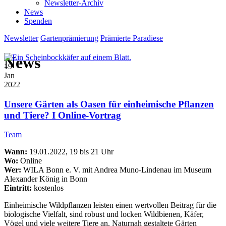
Newsletter-Archiv
News
Spenden
Newsletter
Gartenprämierung
Prämierte Paradiese
News
19
Jan
2022
Unsere Gärten als Oasen für einheimische Pflanzen
und Tiere? I Online-Vortrag
Team
Wann:
19.01.2022, 19 bis 21 Uhr
Wo:
Online
Wer:
WILA Bonn e. V. mit Andrea Muno-Lindenau im Museum
Alexander König in Bonn
Eintritt:
kostenlos
Einheimische Wildpflanzen leisten einen wertvollen Beitrag für die
biologische Vielfalt, sind robust und locken Wildbienen, Käfer,
Vögel und viele weitere Tiere an. Naturnah gestaltete Gärten