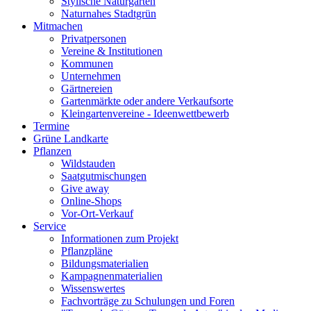
Stylische Naturgärten
Naturnahes Stadtgrün
Mitmachen
Privatpersonen
Vereine & Institutionen
Kommunen
Unternehmen
Gärtnereien
Gartenmärkte oder andere Verkaufsorte
Kleingartenvereine - Ideenwettbewerb
Termine
Grüne Landkarte
Pflanzen
Wildstauden
Saatgutmischungen
Give away
Online-Shops
Vor-Ort-Verkauf
Service
Informationen zum Projekt
Pflanzpläne
Bildungsmaterialien
Kampagnenmaterialien
Wissenswertes
Fachvorträge zu Schulungen und Foren