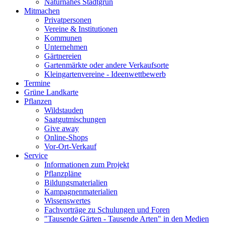
Naturnahes Stadtgrün
Mitmachen
Privatpersonen
Vereine & Institutionen
Kommunen
Unternehmen
Gärtnereien
Gartenmärkte oder andere Verkaufsorte
Kleingartenvereine - Ideenwettbewerb
Termine
Grüne Landkarte
Pflanzen
Wildstauden
Saatgutmischungen
Give away
Online-Shops
Vor-Ort-Verkauf
Service
Informationen zum Projekt
Pflanzpläne
Bildungsmaterialien
Kampagnenmaterialien
Wissenswertes
Fachvorträge zu Schulungen und Foren
"Tausende Gärten - Tausende Arten" in den Medien