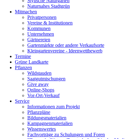
Stylische Naturgärten
Naturnahes Stadtgrün
Mitmachen
Privatpersonen
Vereine & Institutionen
Kommunen
Unternehmen
Gärtnereien
Gartenmärkte oder andere Verkaufsorte
Kleingartenvereine - Ideenwettbewerb
Termine
Grüne Landkarte
Pflanzen
Wildstauden
Saatgutmischungen
Give away
Online-Shops
Vor-Ort-Verkauf
Service
Informationen zum Projekt
Pflanzpläne
Bildungsmaterialien
Kampagnenmaterialien
Wissenswertes
Fachvorträge zu Schulungen und Foren