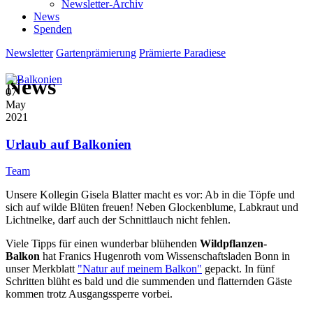
Newsletter-Archiv
News
Spenden
Newsletter
Gartenprämierung
Prämierte Paradiese
News
07
May
2021
Urlaub auf Balkonien
Team
Unsere Kollegin Gisela Blatter macht es vor: Ab in die Töpfe und
sich auf wilde Blüten freuen! Neben Glockenblume, Labkraut und
Lichtnelke, darf auch der Schnittlauch nicht fehlen.
Viele Tipps für einen wunderbar blühenden
Wildpflanzen-
Balkon
hat Franics Hugenroth vom Wissenschaftsladen Bonn in
unser Merkblatt
"Natur auf meinem Balkon"
gepackt. In fünf
Schritten blüht es bald und die summenden und flatternden Gäste
kommen trotz Ausgangssperre vorbei.