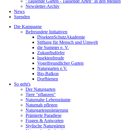
"Tausende Gärten - Tausende Arten" in den Medien
Newsletter-Archiv
News
Spenden
Die Kampagne
Befreundete Initiativen
INsektenSchutzAkademie
Stiftung für Mensch und Umwelt
die Summer e. V.
Zukunftsdörfer
Insektenfreude
Vogelfreundlicher Garten
Naturgarten e.V.
Bio-Balkon
Dorfbienen
So geht's
Der Naturgarten
Tiere "pflanzen"
Naturnahe Lebensräume
Naturnah pflegen
Naturgartenprämierung
Prämierte Paradiese
Fragen & Antworten
Stylische Naturgärten