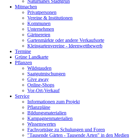
Naturnahes Stadtgrün
Mitmachen
Privatpersonen
Vereine & Institutionen
Kommunen
Unternehmen
Gärtnereien
Gartenmärkte oder andere Verkaufsorte
Kleingartenvereine - Ideenwettbewerb
Termine
Grüne Landkarte
Pflanzen
Wildstauden
Saatgutmischungen
Give away
Online-Shops
Vor-Ort-Verkauf
Service
Informationen zum Projekt
Pflanzpläne
Bildungsmaterialien
Kampagnenmaterialien
Wissenswertes
Fachvorträge zu Schulungen und Foren
"Tausende Gärten - Tausende Arten" in den Medien