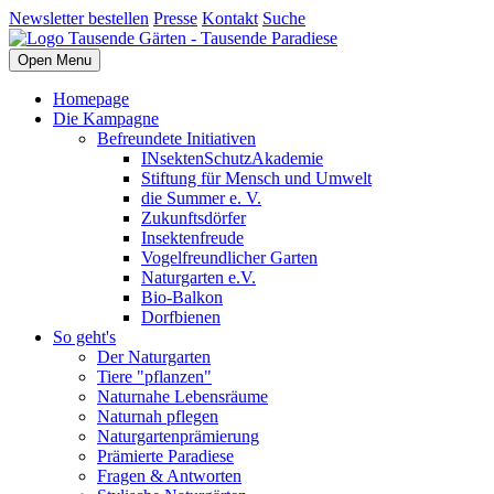
Newsletter bestellen
Presse
Kontakt
Suche
Open Menu
Homepage
Die Kampagne
Befreundete Initiativen
INsektenSchutzAkademie
Stiftung für Mensch und Umwelt
die Summer e. V.
Zukunftsdörfer
Insektenfreude
Vogelfreundlicher Garten
Naturgarten e.V.
Bio-Balkon
Dorfbienen
So geht's
Der Naturgarten
Tiere "pflanzen"
Naturnahe Lebensräume
Naturnah pflegen
Naturgartenprämierung
Prämierte Paradiese
Fragen & Antworten