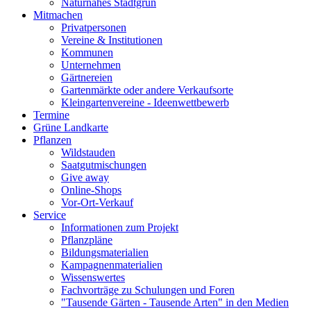
Naturnahes Stadtgrün
Mitmachen
Privatpersonen
Vereine & Institutionen
Kommunen
Unternehmen
Gärtnereien
Gartenmärkte oder andere Verkaufsorte
Kleingartenvereine - Ideenwettbewerb
Termine
Grüne Landkarte
Pflanzen
Wildstauden
Saatgutmischungen
Give away
Online-Shops
Vor-Ort-Verkauf
Service
Informationen zum Projekt
Pflanzpläne
Bildungsmaterialien
Kampagnenmaterialien
Wissenswertes
Fachvorträge zu Schulungen und Foren
"Tausende Gärten - Tausende Arten" in den Medien