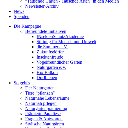
"Tausende Gärten - Tausende Arten" in den Medien
Newsletter-Archiv
News
Spenden
Die Kampagne
Befreundete Initiativen
INsektenSchutzAkademie
Stiftung für Mensch und Umwelt
die Summer e. V.
Zukunftsdörfer
Insektenfreude
Vogelfreundlicher Garten
Naturgarten e.V.
Bio-Balkon
Dorfbienen
So geht's
Der Naturgarten
Tiere "pflanzen"
Naturnahe Lebensräume
Naturnah pflegen
Naturgartenprämierung
Prämierte Paradiese
Fragen & Antworten
Stylische Naturgärten