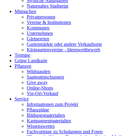
Stylische Naturgärten
Naturnahes Stadtgrün
Mitmachen
Privatpersonen
Vereine & Institutionen
Kommunen
Unternehmen
Gärtnereien
Gartenmärkte oder andere Verkaufsorte
Kleingartenvereine - Ideenwettbewerb
Termine
Grüne Landkarte
Pflanzen
Wildstauden
Saatgutmischungen
Give away
Online-Shops
Vor-Ort-Verkauf
Service
Informationen zum Projekt
Pflanzpläne
Bildungsmaterialien
Kampagnenmaterialien
Wissenswertes
Fachvorträge zu Schulungen und Foren