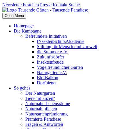
Newsletter bestellen
Presse
Kontakt
Suche
Open Menu
Homepage
Die Kampagne
Befreundete Initiativen
INsektenSchutzAkademie
Stiftung für Mensch und Umwelt
die Summer e. V.
Zukunftsdörfer
Insektenfreude
Vogelfreundlicher Garten
Naturgarten e.V.
Bio-Balkon
Dorfbienen
So geht's
Der Naturgarten
Tiere "pflanzen"
Naturnahe Lebensräume
Naturnah pflegen
Naturgartenprämierung
Prämierte Paradiese
Fragen & Antworten