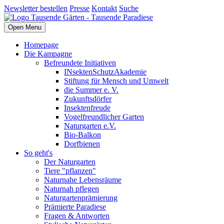
Newsletter bestellen
Presse
Kontakt
Suche
Open Menu
Homepage
Die Kampagne
Befreundete Initiativen
INsektenSchutzAkademie
Stiftung für Mensch und Umwelt
die Summer e. V.
Zukunftsdörfer
Insektenfreude
Vogelfreundlicher Garten
Naturgarten e.V.
Bio-Balkon
Dorfbienen
So geht's
Der Naturgarten
Tiere "pflanzen"
Naturnahe Lebensräume
Naturnah pflegen
Naturgartenprämierung
Prämierte Paradiese
Fragen & Antworten