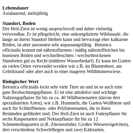
Lebensdauer
Ausdauernd, mehrjährig
Standort, Boden
Der Heil-Ziest ist wenig anspruchsvoll und daher vielseitig
verwendbar. Er ist pflegeleicht, eine unkomplizierte Wildstaude, die
lange an ihrem Standort bleiben kann und bevorzugt eher kalkarme
Böden, ist aber ansonsten sehr anpassungsfähig. Betonica
officinalis kommt mit nährstoffarmen / mäßig nährstoffreichen bis
humosen Böden und wechselfeuchten / wechseltrockenen
Standorten gut zu Recht (mittlerer Wasserbedarf). Er kann im Garten
an vielen Orten verwendet werden wie z.B. im Blumenbeet, am
Gehölzrand
oder aber auch in einer mageren
Wildblumenwiese
.
Biologischer Wert
Betonica officinalis lockt sehr viele Tiere an und ist so auch eine
gute Beobachtungspflanze. Er ist eine attraktive und wichtige
Nahrungspflanze für bis zu ca. 40 Wildbienenarten (davon drei
spezialisierten Arten), wie z.B. Hummeln, die Garten-Wollbiene und
auch für Schlürfbienen- oder Pelzbienenarten, die in ihren
Beständen gefährdet sind. Der Heil-Ziest ist auch Futterpflanze für
sechs Raupenarten und Nektarpflanze für bis zu 12
Schmetterlingsarten (z.B. Zitronenfalter,
Großes Wiesenvögelchen
),
drei verschiedene Schwebfliegen und zwei Käferarten.