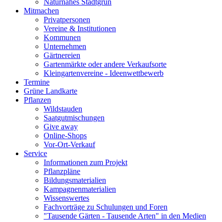
Naturnahes Stadtgrün
Mitmachen
Privatpersonen
Vereine & Institutionen
Kommunen
Unternehmen
Gärtnereien
Gartenmärkte oder andere Verkaufsorte
Kleingartenvereine - Ideenwettbewerb
Termine
Grüne Landkarte
Pflanzen
Wildstauden
Saatgutmischungen
Give away
Online-Shops
Vor-Ort-Verkauf
Service
Informationen zum Projekt
Pflanzpläne
Bildungsmaterialien
Kampagnenmaterialien
Wissenswertes
Fachvorträge zu Schulungen und Foren
"Tausende Gärten - Tausende Arten" in den Medien