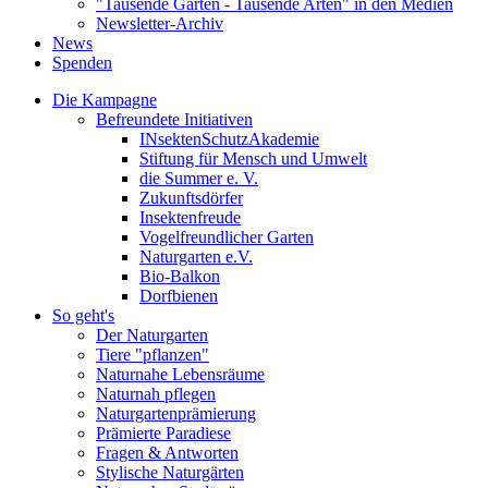
"Tausende Gärten - Tausende Arten" in den Medien
Newsletter-Archiv
News
Spenden
Die Kampagne
Befreundete Initiativen
INsektenSchutzAkademie
Stiftung für Mensch und Umwelt
die Summer e. V.
Zukunftsdörfer
Insektenfreude
Vogelfreundlicher Garten
Naturgarten e.V.
Bio-Balkon
Dorfbienen
So geht's
Der Naturgarten
Tiere "pflanzen"
Naturnahe Lebensräume
Naturnah pflegen
Naturgartenprämierung
Prämierte Paradiese
Fragen & Antworten
Stylische Naturgärten