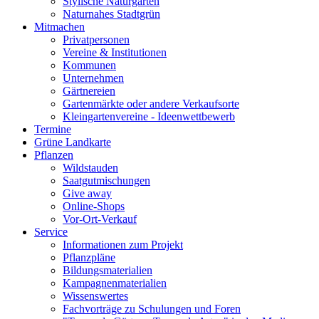
Stylische Naturgärten
Naturnahes Stadtgrün
Mitmachen
Privatpersonen
Vereine & Institutionen
Kommunen
Unternehmen
Gärtnereien
Gartenmärkte oder andere Verkaufsorte
Kleingartenvereine - Ideenwettbewerb
Termine
Grüne Landkarte
Pflanzen
Wildstauden
Saatgutmischungen
Give away
Online-Shops
Vor-Ort-Verkauf
Service
Informationen zum Projekt
Pflanzpläne
Bildungsmaterialien
Kampagnenmaterialien
Wissenswertes
Fachvorträge zu Schulungen und Foren