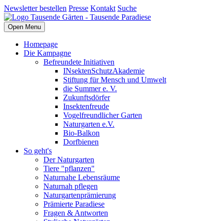
Newsletter bestellen
Presse
Kontakt
Suche
Open Menu
Homepage
Die Kampagne
Befreundete Initiativen
INsektenSchutzAkademie
Stiftung für Mensch und Umwelt
die Summer e. V.
Zukunftsdörfer
Insektenfreude
Vogelfreundlicher Garten
Naturgarten e.V.
Bio-Balkon
Dorfbienen
So geht's
Der Naturgarten
Tiere "pflanzen"
Naturnahe Lebensräume
Naturnah pflegen
Naturgartenprämierung
Prämierte Paradiese
Fragen & Antworten