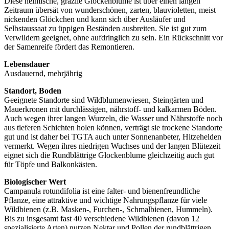
Diese heimische, grazile Glockenblume ist über einen langen
Zeitraum übersät von wunderschönen, zarten, blauvioletten, meist
nickenden Glöckchen und kann sich über Ausläufer und
Selbstaussaat zu üppigen Beständen ausbreiten. Sie ist gut zum
Verwildern geeignet, ohne aufdringlich zu sein. Ein Rückschnitt vor
der Samenreife fördert das Remontieren.
Lebensdauer
Ausdauernd, mehrjährig
Standort, Boden
Geeignete Standorte sind Wildblumenwiesen, Steingärten und
Mauerkronen mit durchlässigen, nährstoff- und kalkarmen Böden.
Auch wegen ihrer langen Wurzeln, die Wasser und Nährstoffe noch
aus tieferen Schichten holen können, verträgt sie trockene Standorte
gut und ist daher bei TGTA auch unter Sonnenanbeter, Hitzehelden
vermerkt. Wegen ihres niedrigen Wuchses und der langen Blütezeit
eignet sich die Rundblättrige Glockenblume gleichzeitig auch gut
für Töpfe und Balkonkästen.
Biologischer Wert
Campanula rotundifolia ist eine falter- und bienen
freundliche
Pflanze, eine attraktive und wichtige Nahrungspflanze für viele
Wildbienen (z.B. Masken-, Furchen-, Schmalbienen, Hummeln).
Bis zu insgesamt fast 40 verschiedene Wildbienen (davon 12
spezialisierte Arten) nutzen Nektar und Pollen der rundblättrigen