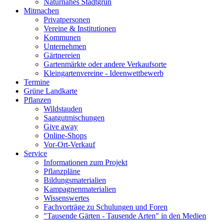
Naturnahes Stadtgrün
Mitmachen
Privatpersonen
Vereine & Institutionen
Kommunen
Unternehmen
Gärtnereien
Gartenmärkte oder andere Verkaufsorte
Kleingartenvereine - Ideenwettbewerb
Termine
Grüne Landkarte
Pflanzen
Wildstauden
Saatgutmischungen
Give away
Online-Shops
Vor-Ort-Verkauf
Service
Informationen zum Projekt
Pflanzpläne
Bildungsmaterialien
Kampagnenmaterialien
Wissenswertes
Fachvorträge zu Schulungen und Foren
"Tausende Gärten - Tausende Arten" in den Medien