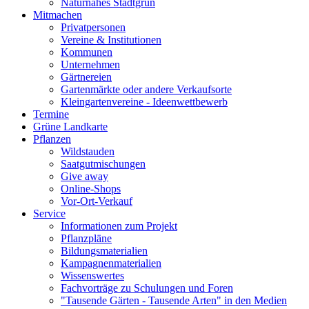
Naturnahes Stadtgrün
Mitmachen
Privatpersonen
Vereine & Institutionen
Kommunen
Unternehmen
Gärtnereien
Gartenmärkte oder andere Verkaufsorte
Kleingartenvereine - Ideenwettbewerb
Termine
Grüne Landkarte
Pflanzen
Wildstauden
Saatgutmischungen
Give away
Online-Shops
Vor-Ort-Verkauf
Service
Informationen zum Projekt
Pflanzpläne
Bildungsmaterialien
Kampagnenmaterialien
Wissenswertes
Fachvorträge zu Schulungen und Foren
"Tausende Gärten - Tausende Arten" in den Medien