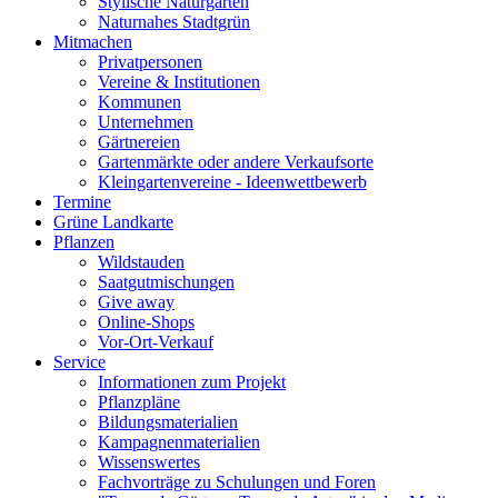
Stylische Naturgärten
Naturnahes Stadtgrün
Mitmachen
Privatpersonen
Vereine & Institutionen
Kommunen
Unternehmen
Gärtnereien
Gartenmärkte oder andere Verkaufsorte
Kleingartenvereine - Ideenwettbewerb
Termine
Grüne Landkarte
Pflanzen
Wildstauden
Saatgutmischungen
Give away
Online-Shops
Vor-Ort-Verkauf
Service
Informationen zum Projekt
Pflanzpläne
Bildungsmaterialien
Kampagnenmaterialien
Wissenswertes
Fachvorträge zu Schulungen und Foren