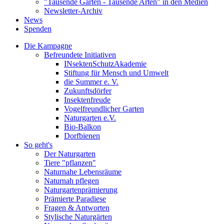
"Tausende Gärten - Tausende Arten" in den Medien
Newsletter-Archiv
News
Spenden
Die Kampagne
Befreundete Initiativen
INsektenSchutzAkademie
Stiftung für Mensch und Umwelt
die Summer e. V.
Zukunftsdörfer
Insektenfreude
Vogelfreundlicher Garten
Naturgarten e.V.
Bio-Balkon
Dorfbienen
So geht's
Der Naturgarten
Tiere "pflanzen"
Naturnahe Lebensräume
Naturnah pflegen
Naturgartenprämierung
Prämierte Paradiese
Fragen & Antworten
Stylische Naturgärten