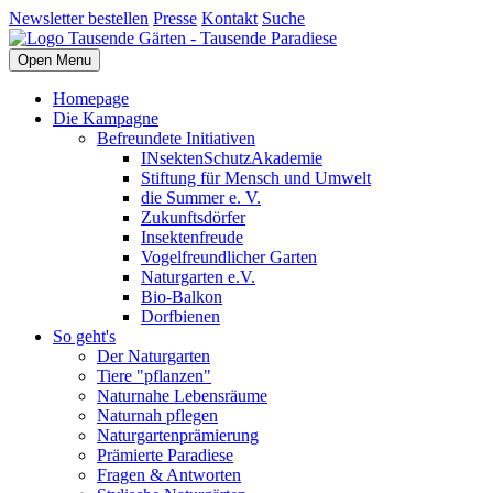
Newsletter bestellen
Presse
Kontakt
Suche
Open Menu
Homepage
Die Kampagne
Befreundete Initiativen
INsektenSchutzAkademie
Stiftung für Mensch und Umwelt
die Summer e. V.
Zukunftsdörfer
Insektenfreude
Vogelfreundlicher Garten
Naturgarten e.V.
Bio-Balkon
Dorfbienen
So geht's
Der Naturgarten
Tiere "pflanzen"
Naturnahe Lebensräume
Naturnah pflegen
Naturgartenprämierung
Prämierte Paradiese
Fragen & Antworten