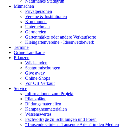
Naturnahes Stadtgrün
Mitmachen
Privatpersonen
Vereine & Institutionen
Kommunen
Unternehmen
Gärtnereien
Gartenmärkte oder andere Verkaufsorte
Kleingartenvereine - Ideenwettbewerb
Termine
Grüne Landkarte
Pflanzen
Wildstauden
Saatgutmischungen
Give away
Online-Shops
Vor-Ort-Verkauf
Service
Informationen zum Projekt
Pflanzpläne
Bildungsmaterialien
Kampagnenmaterialien
Wissenswertes
Fachvorträge zu Schulungen und Foren
"Tausende Gärten - Tausende Arten" in den Medien