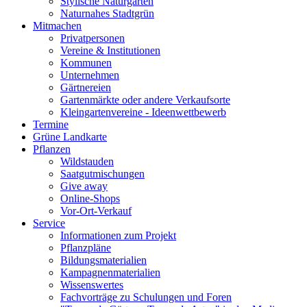
Stylische Naturgärten
Naturnahes Stadtgrün
Mitmachen
Privatpersonen
Vereine & Institutionen
Kommunen
Unternehmen
Gärtnereien
Gartenmärkte oder andere Verkaufsorte
Kleingartenvereine - Ideenwettbewerb
Termine
Grüne Landkarte
Pflanzen
Wildstauden
Saatgutmischungen
Give away
Online-Shops
Vor-Ort-Verkauf
Service
Informationen zum Projekt
Pflanzpläne
Bildungsmaterialien
Kampagnenmaterialien
Wissenswertes
Fachvorträge zu Schulungen und Foren