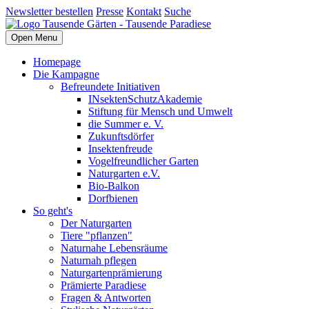
Newsletter bestellen
Presse
Kontakt
Suche
Open Menu
Homepage
Die Kampagne
Befreundete Initiativen
INsektenSchutzAkademie
Stiftung für Mensch und Umwelt
die Summer e. V.
Zukunftsdörfer
Insektenfreude
Vogelfreundlicher Garten
Naturgarten e.V.
Bio-Balkon
Dorfbienen
So geht's
Der Naturgarten
Tiere "pflanzen"
Naturnahe Lebensräume
Naturnah pflegen
Naturgartenprämierung
Prämierte Paradiese
Fragen & Antworten