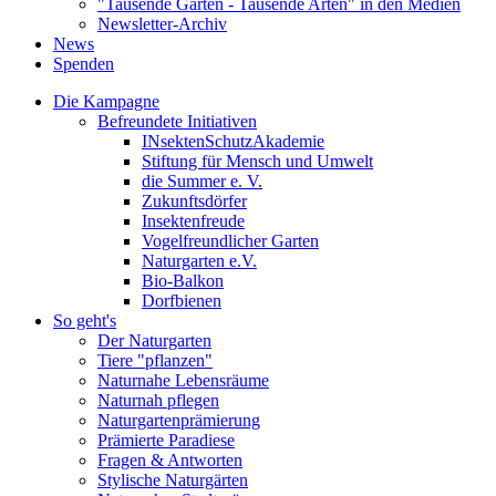
"Tausende Gärten - Tausende Arten" in den Medien
Newsletter-Archiv
News
Spenden
Die Kampagne
Befreundete Initiativen
INsektenSchutzAkademie
Stiftung für Mensch und Umwelt
die Summer e. V.
Zukunftsdörfer
Insektenfreude
Vogelfreundlicher Garten
Naturgarten e.V.
Bio-Balkon
Dorfbienen
So geht's
Der Naturgarten
Tiere "pflanzen"
Naturnahe Lebensräume
Naturnah pflegen
Naturgartenprämierung
Prämierte Paradiese
Fragen & Antworten
Stylische Naturgärten