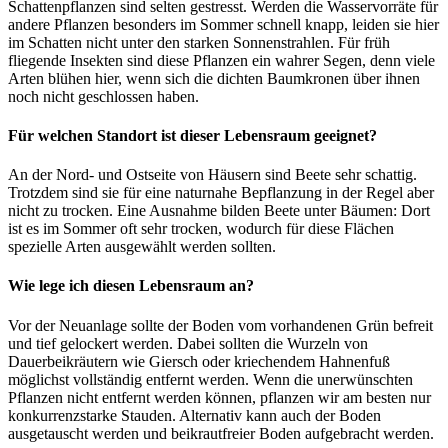
Schattenpflanzen sind selten gestresst. Werden die Wasservorräte für
andere Pflanzen besonders im Sommer schnell knapp, leiden sie hier
im Schatten nicht unter den starken Sonnenstrahlen. Für früh
fliegende Insekten sind diese Pflanzen ein wahrer Segen, denn viele
Arten blühen hier, wenn sich die dichten Baumkronen über ihnen
noch nicht geschlossen haben.
Für welchen Standort ist dieser Lebensraum geeignet?
An der Nord- und Ostseite von Häusern sind Beete sehr schattig.
Trotzdem sind sie für eine naturnahe Bepflanzung in der Regel aber
nicht zu trocken. Eine Ausnahme bilden Beete unter Bäumen: Dort
ist es im Sommer oft sehr trocken, wodurch für diese Flächen
spezielle Arten ausgewählt werden sollten.
Wie lege ich diesen Lebensraum an?
Vor der Neuanlage sollte der Boden vom vorhandenen Grün befreit
und tief gelockert werden. Dabei sollten die Wurzeln von
Dauerbeikräutern wie Giersch oder kriechendem Hahnenfuß
möglichst vollständig entfernt werden. Wenn die unerwünschten
Pflanzen nicht entfernt werden können, pflanzen wir am besten nur
konkurrenzstarke Stauden. Alternativ kann auch der Boden
ausgetauscht werden und beikrautfreier Boden aufgebracht werden.