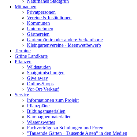
Naturnahes Stadtgrün
Mitmachen
Privatpersonen
Vereine & Institutionen
Kommunen
Unternehmen
Gärtnereien
Gartenmärkte oder andere Verkaufsorte
Kleingartenvereine - Ideenwettbewerb
Termine
Grüne Landkarte
Pflanzen
Wildstauden
Saatgutmischungen
Give away
Online-Shops
Vor-Ort-Verkauf
Service
Informationen zum Projekt
Pflanzpläne
Bildungsmaterialien
Kampagnenmaterialien
Wissenswertes
Fachvorträge zu Schulungen und Foren
"Tausende Gärten - Tausende Arten" in den Medien