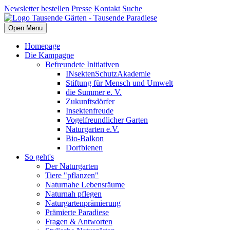
Newsletter bestellen
Presse
Kontakt
Suche
Open Menu
Homepage
Die Kampagne
Befreundete Initiativen
INsektenSchutzAkademie
Stiftung für Mensch und Umwelt
die Summer e. V.
Zukunftsdörfer
Insektenfreude
Vogelfreundlicher Garten
Naturgarten e.V.
Bio-Balkon
Dorfbienen
So geht's
Der Naturgarten
Tiere "pflanzen"
Naturnahe Lebensräume
Naturnah pflegen
Naturgartenprämierung
Prämierte Paradiese
Fragen & Antworten