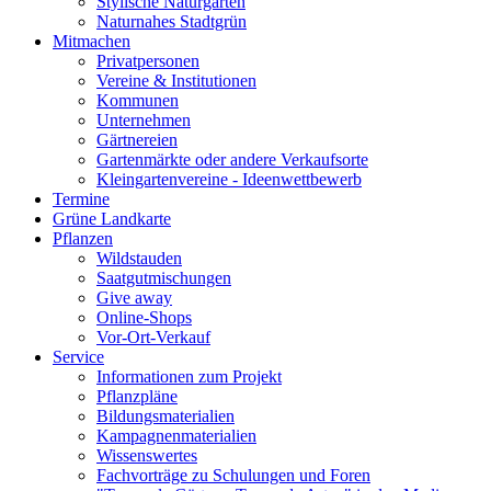
Stylische Naturgärten
Naturnahes Stadtgrün
Mitmachen
Privatpersonen
Vereine & Institutionen
Kommunen
Unternehmen
Gärtnereien
Gartenmärkte oder andere Verkaufsorte
Kleingartenvereine - Ideenwettbewerb
Termine
Grüne Landkarte
Pflanzen
Wildstauden
Saatgutmischungen
Give away
Online-Shops
Vor-Ort-Verkauf
Service
Informationen zum Projekt
Pflanzpläne
Bildungsmaterialien
Kampagnenmaterialien
Wissenswertes
Fachvorträge zu Schulungen und Foren