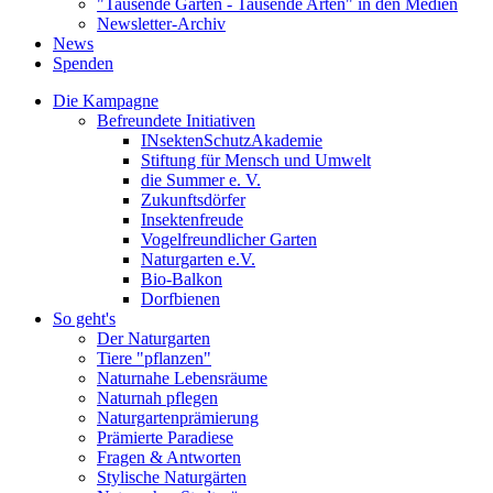
"Tausende Gärten - Tausende Arten" in den Medien
Newsletter-Archiv
News
Spenden
Die Kampagne
Befreundete Initiativen
INsektenSchutzAkademie
Stiftung für Mensch und Umwelt
die Summer e. V.
Zukunftsdörfer
Insektenfreude
Vogelfreundlicher Garten
Naturgarten e.V.
Bio-Balkon
Dorfbienen
So geht's
Der Naturgarten
Tiere "pflanzen"
Naturnahe Lebensräume
Naturnah pflegen
Naturgartenprämierung
Prämierte Paradiese
Fragen & Antworten
Stylische Naturgärten