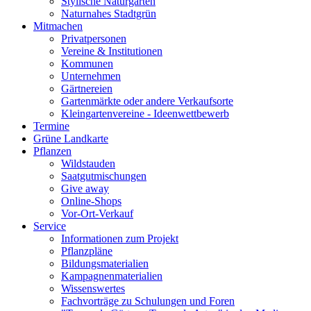
Stylische Naturgärten
Naturnahes Stadtgrün
Mitmachen
Privatpersonen
Vereine & Institutionen
Kommunen
Unternehmen
Gärtnereien
Gartenmärkte oder andere Verkaufsorte
Kleingartenvereine - Ideenwettbewerb
Termine
Grüne Landkarte
Pflanzen
Wildstauden
Saatgutmischungen
Give away
Online-Shops
Vor-Ort-Verkauf
Service
Informationen zum Projekt
Pflanzpläne
Bildungsmaterialien
Kampagnenmaterialien
Wissenswertes
Fachvorträge zu Schulungen und Foren