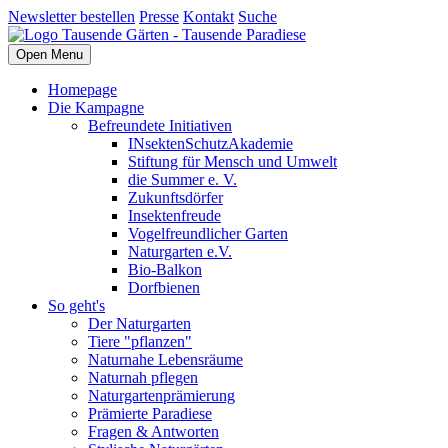
Newsletter bestellen
Presse
Kontakt
Suche
Open Menu
Homepage
Die Kampagne
Befreundete Initiativen
INsektenSchutzAkademie
Stiftung für Mensch und Umwelt
die Summer e. V.
Zukunftsdörfer
Insektenfreude
Vogelfreundlicher Garten
Naturgarten e.V.
Bio-Balkon
Dorfbienen
So geht's
Der Naturgarten
Tiere "pflanzen"
Naturnahe Lebensräume
Naturnah pflegen
Naturgartenprämierung
Prämierte Paradiese
Fragen & Antworten