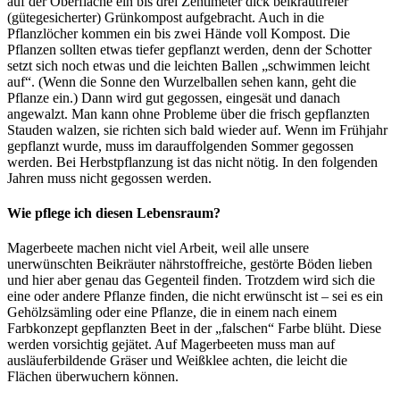
auf der Oberfläche ein bis drei Zentimeter dick beikrautfreier
(gütegesicherter) Grünkompost aufgebracht. Auch in die
Pflanzlöcher kommen ein bis zwei Hände voll Kompost. Die
Pflanzen sollten etwas tiefer gepflanzt werden, denn der Schotter
setzt sich noch etwas und die leichten Ballen „schwimmen leicht
auf“. (Wenn die Sonne den Wurzelballen sehen kann, geht die
Pflanze ein.) Dann wird gut gegossen, eingesät und danach
angewalzt. Man kann ohne Probleme über die frisch gepflanzten
Stauden walzen, sie richten sich bald wieder auf. Wenn im Frühjahr
gepflanzt wurde, muss im darauffolgenden Sommer gegossen
werden. Bei Herbstpflanzung ist das nicht nötig. In den folgenden
Jahren muss nicht gegossen werden.
Wie pflege ich diesen Lebensraum?
Magerbeete machen nicht viel Arbeit, weil alle unsere
unerwünschten Beikräuter nährstoffreiche, gestörte Böden lieben
und hier aber genau das Gegenteil finden. Trotzdem wird sich die
eine oder andere Pflanze finden, die nicht erwünscht ist – sei es ein
Gehölzsämling oder eine Pflanze, die in einem nach einem
Farbkonzept gepflanzten Beet in der „falschen“ Farbe blüht. Diese
werden vorsichtig gejätet. Auf Magerbeeten muss man auf
ausläuferbildende Gräser und Weißklee achten, die leicht die
Flächen überwuchern können.