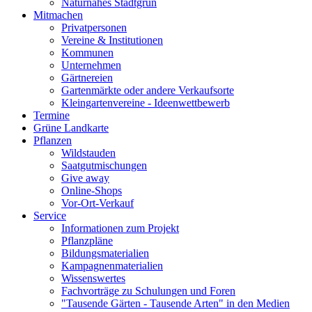
Naturnahes Stadtgrün
Mitmachen
Privatpersonen
Vereine & Institutionen
Kommunen
Unternehmen
Gärtnereien
Gartenmärkte oder andere Verkaufsorte
Kleingartenvereine - Ideenwettbewerb
Termine
Grüne Landkarte
Pflanzen
Wildstauden
Saatgutmischungen
Give away
Online-Shops
Vor-Ort-Verkauf
Service
Informationen zum Projekt
Pflanzpläne
Bildungsmaterialien
Kampagnenmaterialien
Wissenswertes
Fachvorträge zu Schulungen und Foren
"Tausende Gärten - Tausende Arten" in den Medien