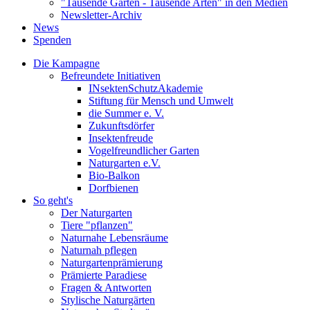
"Tausende Gärten - Tausende Arten" in den Medien
Newsletter-Archiv
News
Spenden
Die Kampagne
Befreundete Initiativen
INsektenSchutzAkademie
Stiftung für Mensch und Umwelt
die Summer e. V.
Zukunftsdörfer
Insektenfreude
Vogelfreundlicher Garten
Naturgarten e.V.
Bio-Balkon
Dorfbienen
So geht's
Der Naturgarten
Tiere "pflanzen"
Naturnahe Lebensräume
Naturnah pflegen
Naturgartenprämierung
Prämierte Paradiese
Fragen & Antworten
Stylische Naturgärten