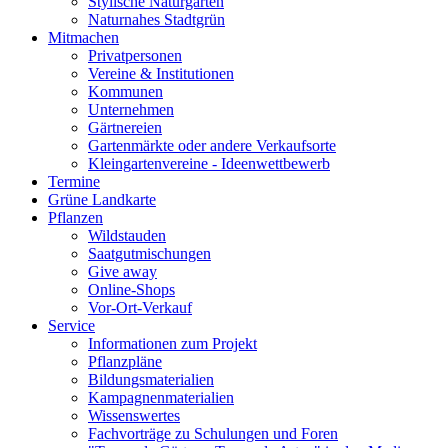
Stylische Naturgärten
Naturnahes Stadtgrün
Mitmachen
Privatpersonen
Vereine & Institutionen
Kommunen
Unternehmen
Gärtnereien
Gartenmärkte oder andere Verkaufsorte
Kleingartenvereine - Ideenwettbewerb
Termine
Grüne Landkarte
Pflanzen
Wildstauden
Saatgutmischungen
Give away
Online-Shops
Vor-Ort-Verkauf
Service
Informationen zum Projekt
Pflanzpläne
Bildungsmaterialien
Kampagnenmaterialien
Wissenswertes
Fachvorträge zu Schulungen und Foren