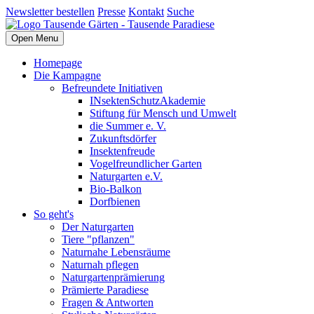
Newsletter bestellen
Presse
Kontakt
Suche
Open Menu
Homepage
Die Kampagne
Befreundete Initiativen
INsektenSchutzAkademie
Stiftung für Mensch und Umwelt
die Summer e. V.
Zukunftsdörfer
Insektenfreude
Vogelfreundlicher Garten
Naturgarten e.V.
Bio-Balkon
Dorfbienen
So geht's
Der Naturgarten
Tiere "pflanzen"
Naturnahe Lebensräume
Naturnah pflegen
Naturgartenprämierung
Prämierte Paradiese
Fragen & Antworten