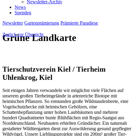
Newsletter-Archiv
News
Spenden
Newsletter
Gartenprämierung
Prämierte Paradiese
Zurück zur Übersicht
Grüne Landkarte
Tierschutzverein Kiel / Tierheim
Uhlenkrog
, Kiel
Seit einigen Jahren verwandeln wir möglichst viele Flächen auf
unserem großen Tierheimgelände in artenreiche Biotope mit
heimischen Pflanzen. So entstanden große Wildstaudenbeete, eine
Vogelschutzhecke mit heimischen Gehölzen, eine
Schattenbepflanzung unter hohen Laubbäumen und mehrere
hundert Quadratmeter bunte Blühflächen mit Regio-Saatgut aus
Norddeutschland. Neubauten erhielten Gründächer. Ein naturnah
gestalteter Wildtiergarten dient zur Auswilderung gesund gepflegter
Wildvögel. Unsere Lieblingsprojekte sind ein 200m² großer Tier-