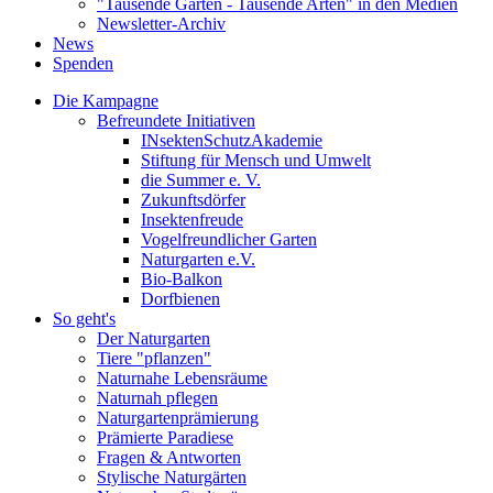
"Tausende Gärten - Tausende Arten" in den Medien
Newsletter-Archiv
News
Spenden
Die Kampagne
Befreundete Initiativen
INsektenSchutzAkademie
Stiftung für Mensch und Umwelt
die Summer e. V.
Zukunftsdörfer
Insektenfreude
Vogelfreundlicher Garten
Naturgarten e.V.
Bio-Balkon
Dorfbienen
So geht's
Der Naturgarten
Tiere "pflanzen"
Naturnahe Lebensräume
Naturnah pflegen
Naturgartenprämierung
Prämierte Paradiese
Fragen & Antworten
Stylische Naturgärten