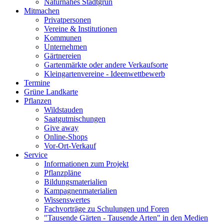
Naturnahes Stadtgrün
Mitmachen
Privatpersonen
Vereine & Institutionen
Kommunen
Unternehmen
Gärtnereien
Gartenmärkte oder andere Verkaufsorte
Kleingartenvereine - Ideenwettbewerb
Termine
Grüne Landkarte
Pflanzen
Wildstauden
Saatgutmischungen
Give away
Online-Shops
Vor-Ort-Verkauf
Service
Informationen zum Projekt
Pflanzpläne
Bildungsmaterialien
Kampagnenmaterialien
Wissenswertes
Fachvorträge zu Schulungen und Foren
"Tausende Gärten - Tausende Arten" in den Medien