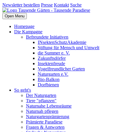
Newsletter bestellen
Presse
Kontakt
Suche
Open Menu
Homepage
Die Kampagne
Befreundete Initiativen
INsektenSchutzAkademie
Stiftung für Mensch und Umwelt
die Summer e. V.
Zukunftsdörfer
Insektenfreude
Vogelfreundlicher Garten
Naturgarten e.V.
Bio-Balkon
Dorfbienen
So geht's
Der Naturgarten
Tiere "pflanzen"
Naturnahe Lebensräume
Naturnah pflegen
Naturgartenprämierung
Prämierte Paradiese
Fragen & Antworten