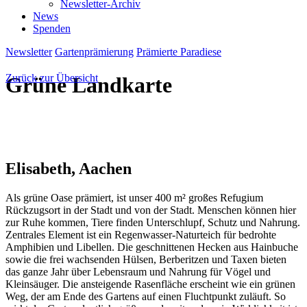
Newsletter-Archiv
News
Spenden
Newsletter
Gartenprämierung
Prämierte Paradiese
Zurück zur Übersicht
Grüne Landkarte
Elisabeth
, Aachen
Als grüne Oase prämiert, ist unser 400 m² großes Refugium
Rückzugsort in der Stadt und von der Stadt. Menschen können hier
zur Ruhe kommen, Tiere finden Unterschlupf, Schutz und Nahrung.
Zentrales Element ist ein Regenwasser-Naturteich für bedrohte
Amphibien und Libellen. Die geschnittenen Hecken aus Hainbuche
sowie die frei wachsenden Hülsen, Berberitzen und Taxen bieten
das ganze Jahr über Lebensraum und Nahrung für Vögel und
Kleinsäuger. Die ansteigende Rasenfläche erscheint wie ein grünen
Weg, der am Ende des Gartens auf einen Fluchtpunkt zuläuft. So