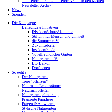
"Tausende Gärten - Tausende Arten" in den Medien
Newsletter-Archiv
News
Spenden
Die Kampagne
Befreundete Initiativen
INsektenSchutzAkademie
Stiftung für Mensch und Umwelt
die Summer e. V.
Zukunftsdörfer
Insektenfreude
Vogelfreundlicher Garten
Naturgarten e.V.
Bio-Balkon
Dorfbienen
So geht's
Der Naturgarten
Tiere "pflanzen"
Naturnahe Lebensräume
Naturnah pflegen
Naturgartenprämierung
Prämierte Paradiese
Fragen & Antworten
Stylische Naturgärten