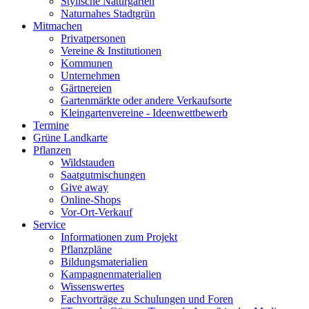
Stylische Naturgärten
Naturnahes Stadtgrün
Mitmachen
Privatpersonen
Vereine & Institutionen
Kommunen
Unternehmen
Gärtnereien
Gartenmärkte oder andere Verkaufsorte
Kleingartenvereine - Ideenwettbewerb
Termine
Grüne Landkarte
Pflanzen
Wildstauden
Saatgutmischungen
Give away
Online-Shops
Vor-Ort-Verkauf
Service
Informationen zum Projekt
Pflanzpläne
Bildungsmaterialien
Kampagnenmaterialien
Wissenswertes
Fachvorträge zu Schulungen und Foren