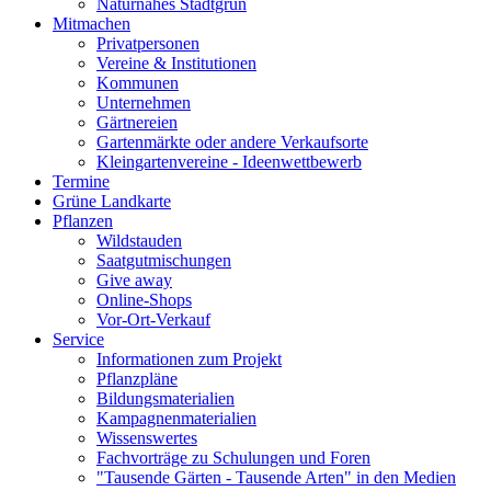
Naturnahes Stadtgrün
Mitmachen
Privatpersonen
Vereine & Institutionen
Kommunen
Unternehmen
Gärtnereien
Gartenmärkte oder andere Verkaufsorte
Kleingartenvereine - Ideenwettbewerb
Termine
Grüne Landkarte
Pflanzen
Wildstauden
Saatgutmischungen
Give away
Online-Shops
Vor-Ort-Verkauf
Service
Informationen zum Projekt
Pflanzpläne
Bildungsmaterialien
Kampagnenmaterialien
Wissenswertes
Fachvorträge zu Schulungen und Foren
"Tausende Gärten - Tausende Arten" in den Medien