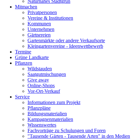
Naturnahes Stadtgrün
Mitmachen
Privatpersonen
Vereine & Institutionen
Kommunen
Unternehmen
Gärtnereien
Gartenmärkte oder andere Verkaufsorte
Kleingartenvereine - Ideenwettbewerb
Termine
Grüne Landkarte
Pflanzen
Wildstauden
Saatgutmischungen
Give away
Online-Shops
Vor-Ort-Verkauf
Service
Informationen zum Projekt
Pflanzpläne
Bildungsmaterialien
Kampagnenmaterialien
Wissenswertes
Fachvorträge zu Schulungen und Foren
"Tausende Gärten - Tausende Arten" in den Medien