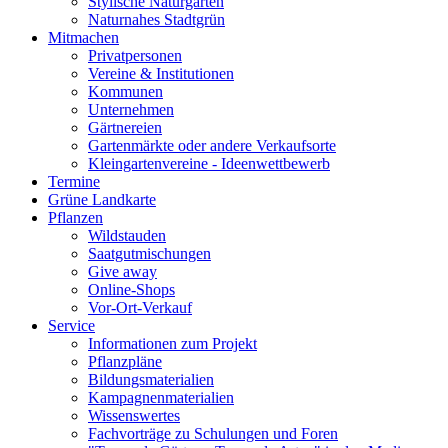
Stylische Naturgärten
Naturnahes Stadtgrün
Mitmachen
Privatpersonen
Vereine & Institutionen
Kommunen
Unternehmen
Gärtnereien
Gartenmärkte oder andere Verkaufsorte
Kleingartenvereine - Ideenwettbewerb
Termine
Grüne Landkarte
Pflanzen
Wildstauden
Saatgutmischungen
Give away
Online-Shops
Vor-Ort-Verkauf
Service
Informationen zum Projekt
Pflanzpläne
Bildungsmaterialien
Kampagnenmaterialien
Wissenswertes
Fachvorträge zu Schulungen und Foren