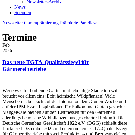
Newsletter-Archiv
News
Spenden
Newsletter
Gartenprämierung
Prämierte Paradiese
Termine
11
Feb
2026
Das neue TGTA-Qualitätssiegel für
Gärtnereibetriebe
Wer etwas für blühende Gärten und lebendige Städte tun will,
braucht vor allem eins: Echt heimische Wildpflanzen! Viele
Menschen haben sich auf der Internationalen Grünen Woche und
auf der IPM Essen Inspirationen für Balkon und Garten gesucht:
Mangelware bleiben auf den Leitmessen für den Gartenbau
allerdings heimische Wildpflanzen aus gesicherter Herkunft. Die
Deutsche Gartenbau-Gesellschaft 1822 e.V. (DGG) schließt diese
Lücke seit Dezember 2025 mit einem neuen TGTA-Qualitätssiegel
für Gärtnereibetriebe mit zwei Produktions- und Bezugsmodellen