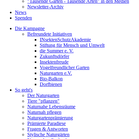
"Tausende Gärten - Tausende Arten" in den Medien
Newsletter-Archiv
News
Spenden
Die Kampagne
Befreundete Initiativen
INsektenSchutzAkademie
Stiftung für Mensch und Umwelt
die Summer e. V.
Zukunftsdörfer
Insektenfreude
Vogelfreundlicher Garten
Naturgarten e.V.
Bio-Balkon
Dorfbienen
So geht's
Der Naturgarten
Tiere "pflanzen"
Naturnahe Lebensräume
Naturnah pflegen
Naturgartenprämierung
Prämierte Paradiese
Fragen & Antworten
Stylische Naturgärten