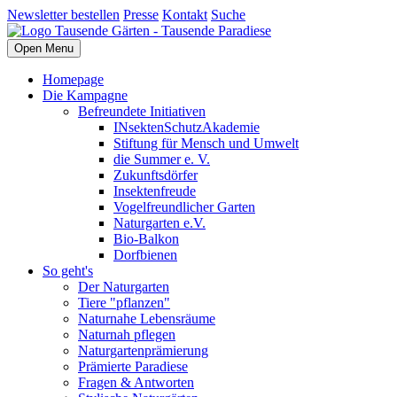
Newsletter bestellen
Presse
Kontakt
Suche
Open Menu
Homepage
Die Kampagne
Befreundete Initiativen
INsektenSchutzAkademie
Stiftung für Mensch und Umwelt
die Summer e. V.
Zukunftsdörfer
Insektenfreude
Vogelfreundlicher Garten
Naturgarten e.V.
Bio-Balkon
Dorfbienen
So geht's
Der Naturgarten
Tiere "pflanzen"
Naturnahe Lebensräume
Naturnah pflegen
Naturgartenprämierung
Prämierte Paradiese
Fragen & Antworten