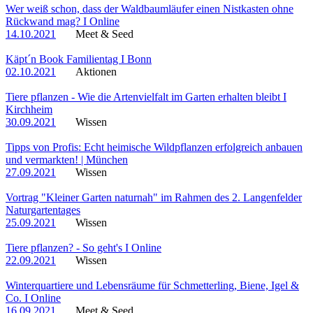
Wer weiß schon, dass der Waldbaumläufer einen Nistkasten ohne
Rückwand mag? I Online
14.10.2021
Meet & Seed
Käpt´n Book Familientag I Bonn
02.10.2021
Aktionen
Tiere pflanzen - Wie die Artenvielfalt im Garten erhalten bleibt I
Kirchheim
30.09.2021
Wissen
Tipps von Profis: Echt heimische Wildpflanzen erfolgreich anbauen
und vermarkten! | München
27.09.2021
Wissen
Vortrag "Kleiner Garten naturnah" im Rahmen des 2. Langenfelder
Naturgartentages
25.09.2021
Wissen
Tiere pflanzen? - So geht's I Online
22.09.2021
Wissen
Winterquartiere und Lebensräume für Schmetterling, Biene, Igel &
Co. I Online
16.09.2021
Meet & Seed