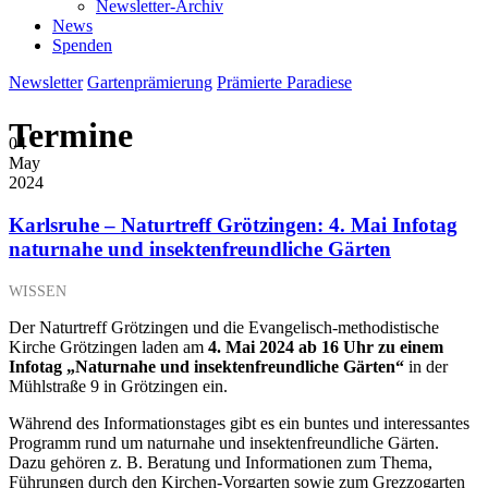
Newsletter-Archiv
News
Spenden
Newsletter
Gartenprämierung
Prämierte Paradiese
Termine
04
May
2024
Karlsruhe – Naturtreff Grötzingen: 4. Mai Infotag
naturnahe und insektenfreundliche Gärten
WISSEN
Der Naturtreff Grötzingen und die Evangelisch-methodistische
Kirche Grötzingen laden am
4. Mai 2024 ab 16 Uhr zu einem
Infotag „Naturnahe und insektenfreundliche Gärten“
in der
Mühlstraße 9 in Grötzingen ein.
Während des Informationstages gibt es ein buntes und interessantes
Programm rund um naturnahe und insektenfreundliche Gärten.
Dazu gehören z. B. Beratung und Informationen zum Thema,
Führungen durch den Kirchen-Vorgarten sowie zum Grezzogarten