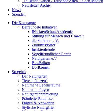
"Tausende Gärten - Tausende Arten" in den Medien
Newsletter-Archiv
News
Spenden
Die Kampagne
Befreundete Initiativen
INsektenSchutzAkademie
Stiftung für Mensch und Umwelt
die Summer e. V.
Zukunftsdörfer
Insektenfreude
Vogelfreundlicher Garten
Naturgarten e.V.
Bio-Balkon
Dorfbienen
So geht's
Der Naturgarten
Tiere "pflanzen"
Naturnahe Lebensräume
Naturnah pflegen
Naturgartenprämierung
Prämierte Paradiese
Fragen & Antworten
Stylische Naturgärten