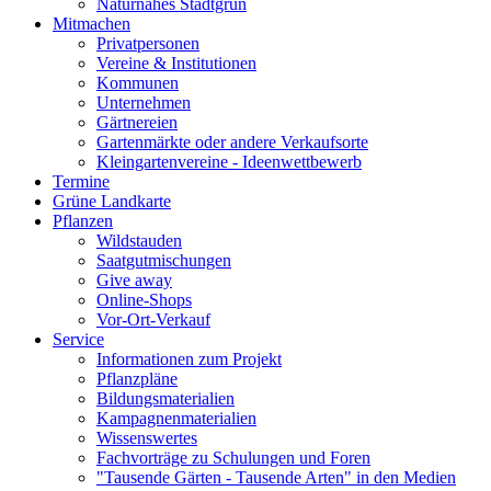
Naturnahes Stadtgrün
Mitmachen
Privatpersonen
Vereine & Institutionen
Kommunen
Unternehmen
Gärtnereien
Gartenmärkte oder andere Verkaufsorte
Kleingartenvereine - Ideenwettbewerb
Termine
Grüne Landkarte
Pflanzen
Wildstauden
Saatgutmischungen
Give away
Online-Shops
Vor-Ort-Verkauf
Service
Informationen zum Projekt
Pflanzpläne
Bildungsmaterialien
Kampagnenmaterialien
Wissenswertes
Fachvorträge zu Schulungen und Foren
"Tausende Gärten - Tausende Arten" in den Medien