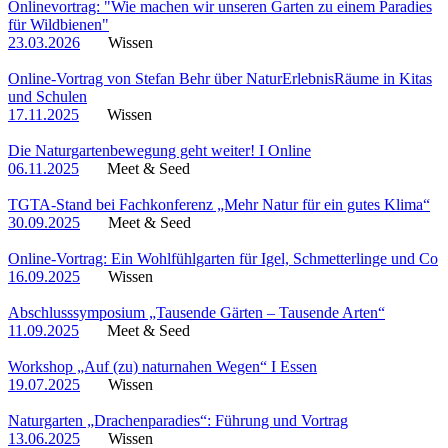
Onlinevortrag: "Wie machen wir unseren Garten zu einem Paradies
für Wildbienen"
23.03.2026
Wissen
Online-Vortrag von Stefan Behr über NaturErlebnisRäume in Kitas
und Schulen
17.11.2025
Wissen
Die Naturgartenbewegung geht weiter! I Online
06.11.2025
Meet & Seed
TGTA-Stand bei Fachkonferenz „Mehr Natur für ein gutes Klima“
30.09.2025
Meet & Seed
Online-Vortrag: Ein Wohlfühlgarten für Igel, Schmetterlinge und Co
16.09.2025
Wissen
Abschlusssymposium „Tausende Gärten – Tausende Arten“
11.09.2025
Meet & Seed
Workshop „Auf (zu) naturnahen Wegen“ I Essen
19.07.2025
Wissen
Naturgarten „Drachenparadies“: Führung und Vortrag
13.06.2025
Wissen