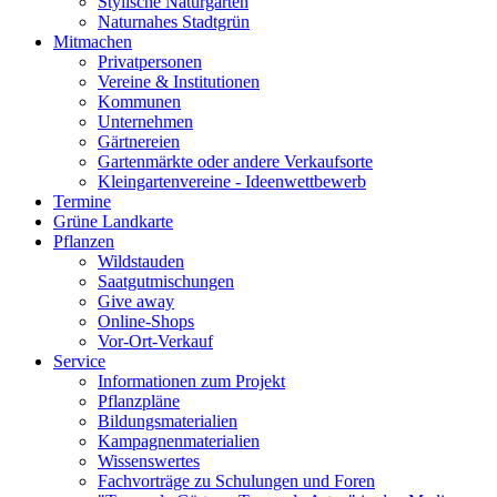
Stylische Naturgärten
Naturnahes Stadtgrün
Mitmachen
Privatpersonen
Vereine & Institutionen
Kommunen
Unternehmen
Gärtnereien
Gartenmärkte oder andere Verkaufsorte
Kleingartenvereine - Ideenwettbewerb
Termine
Grüne Landkarte
Pflanzen
Wildstauden
Saatgutmischungen
Give away
Online-Shops
Vor-Ort-Verkauf
Service
Informationen zum Projekt
Pflanzpläne
Bildungsmaterialien
Kampagnenmaterialien
Wissenswertes
Fachvorträge zu Schulungen und Foren