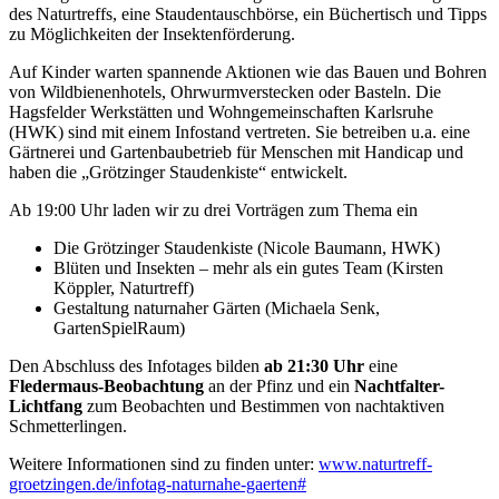
des Naturtreffs, eine Staudentauschbörse, ein Büchertisch und Tipps
zu Möglichkeiten der Insektenförderung.
Auf Kinder warten spannende Aktionen wie das Bauen und Bohren
von Wildbienenhotels, Ohrwurmverstecken oder Basteln. Die
Hagsfelder Werkstätten und Wohngemeinschaften Karlsruhe
(HWK) sind mit einem Infostand vertreten. Sie betreiben u.a. eine
Gärtnerei und Gartenbaubetrieb für Menschen mit Handicap und
haben die „Grötzinger Staudenkiste“ entwickelt.
Ab 19:00 Uhr laden wir zu drei Vorträgen zum Thema ein
Die Grötzinger Staudenkiste (Nicole Baumann, HWK)
Blüten und Insekten – mehr als ein gutes Team (Kirsten
Köppler, Naturtreff)
Gestaltung naturnaher Gärten (Michaela Senk,
GartenSpielRaum)
Den Abschluss des Infotages bilden
ab 21:30 Uhr
eine
Fledermaus-Beobachtung
an der Pfinz und ein
Nachtfalter-
Lichtfang
zum Beobachten und Bestimmen von nachtaktiven
Schmetterlingen.
Weitere Informationen sind zu finden unter:
www.naturtreff-
groetzingen.de/infotag-naturnahe-gaerten#