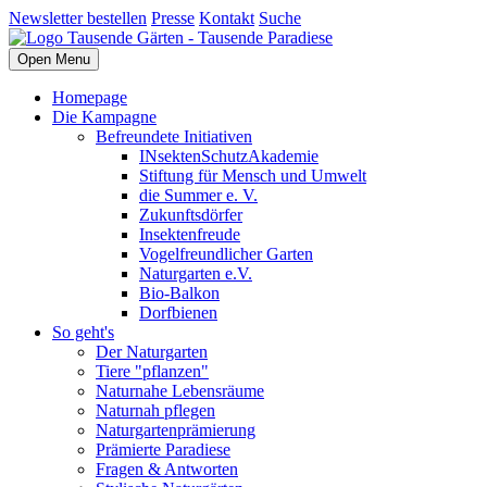
Newsletter bestellen
Presse
Kontakt
Suche
Open Menu
Homepage
Die Kampagne
Befreundete Initiativen
INsektenSchutzAkademie
Stiftung für Mensch und Umwelt
die Summer e. V.
Zukunftsdörfer
Insektenfreude
Vogelfreundlicher Garten
Naturgarten e.V.
Bio-Balkon
Dorfbienen
So geht's
Der Naturgarten
Tiere "pflanzen"
Naturnahe Lebensräume
Naturnah pflegen
Naturgartenprämierung
Prämierte Paradiese
Fragen & Antworten