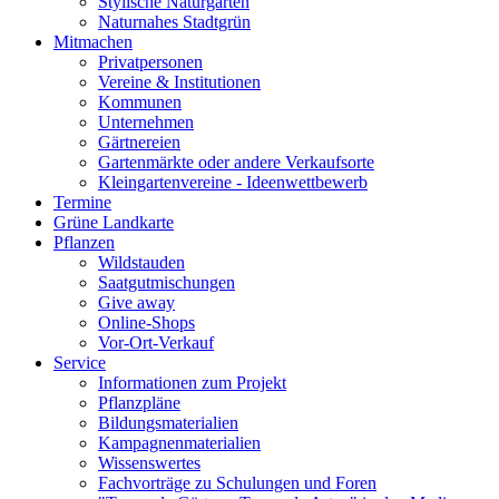
Stylische Naturgärten
Naturnahes Stadtgrün
Mitmachen
Privatpersonen
Vereine & Institutionen
Kommunen
Unternehmen
Gärtnereien
Gartenmärkte oder andere Verkaufsorte
Kleingartenvereine - Ideenwettbewerb
Termine
Grüne Landkarte
Pflanzen
Wildstauden
Saatgutmischungen
Give away
Online-Shops
Vor-Ort-Verkauf
Service
Informationen zum Projekt
Pflanzpläne
Bildungsmaterialien
Kampagnenmaterialien
Wissenswertes
Fachvorträge zu Schulungen und Foren