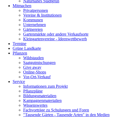
Naturnahes Stadtgrün
Mitmachen
Privatpersonen
Vereine & Institutionen
Kommunen
Unternehmen
Gärtnereien
Gartenmärkte oder andere Verkaufsorte
Kleingartenvereine - Ideenwettbewerb
Termine
Grüne Landkarte
Pflanzen
Wildstauden
Saatgutmischungen
Give away
Online-Shops
Vor-Ort-Verkauf
Service
Informationen zum Projekt
Pflanzpläne
Bildungsmaterialien
Kampagnenmaterialien
Wissenswertes
Fachvorträge zu Schulungen und Foren
"Tausende Gärten - Tausende Arten" in den Medien