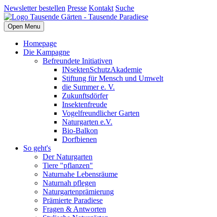
Newsletter bestellen
Presse
Kontakt
Suche
Open Menu
Homepage
Die Kampagne
Befreundete Initiativen
INsektenSchutzAkademie
Stiftung für Mensch und Umwelt
die Summer e. V.
Zukunftsdörfer
Insektenfreude
Vogelfreundlicher Garten
Naturgarten e.V.
Bio-Balkon
Dorfbienen
So geht's
Der Naturgarten
Tiere "pflanzen"
Naturnahe Lebensräume
Naturnah pflegen
Naturgartenprämierung
Prämierte Paradiese
Fragen & Antworten