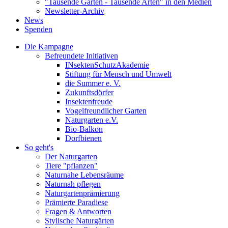
"Tausende Gärten - Tausende Arten" in den Medien
Newsletter-Archiv
News
Spenden
Die Kampagne
Befreundete Initiativen
INsektenSchutzAkademie
Stiftung für Mensch und Umwelt
die Summer e. V.
Zukunftsdörfer
Insektenfreude
Vogelfreundlicher Garten
Naturgarten e.V.
Bio-Balkon
Dorfbienen
So geht's
Der Naturgarten
Tiere "pflanzen"
Naturnahe Lebensräume
Naturnah pflegen
Naturgartenprämierung
Prämierte Paradiese
Fragen & Antworten
Stylische Naturgärten