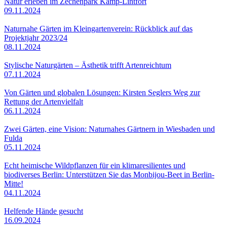
Natur erleben im Zechenpark Kamp-Lintfort
09.11.2024
Naturnahe Gärten im Kleingartenverein: Rückblick auf das
Projektjahr 2023/24
08.11.2024
Stylische Naturgärten – Ästhetik trifft Artenreichtum
07.11.2024
Von Gärten und globalen Lösungen: Kirsten Seglers Weg zur
Rettung der Artenvielfalt
06.11.2024
Zwei Gärten, eine Vision: Naturnahes Gärtnern in Wiesbaden und
Fulda
05.11.2024
Echt heimische Wildpflanzen für ein klimaresilientes und
biodiverses Berlin: Unterstützen Sie das Monbijou-Beet in Berlin-
Mitte!
04.11.2024
Helfende Hände gesucht
16.09.2024