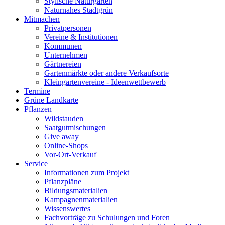
Stylische Naturgärten
Naturnahes Stadtgrün
Mitmachen
Privatpersonen
Vereine & Institutionen
Kommunen
Unternehmen
Gärtnereien
Gartenmärkte oder andere Verkaufsorte
Kleingartenvereine - Ideenwettbewerb
Termine
Grüne Landkarte
Pflanzen
Wildstauden
Saatgutmischungen
Give away
Online-Shops
Vor-Ort-Verkauf
Service
Informationen zum Projekt
Pflanzpläne
Bildungsmaterialien
Kampagnenmaterialien
Wissenswertes
Fachvorträge zu Schulungen und Foren