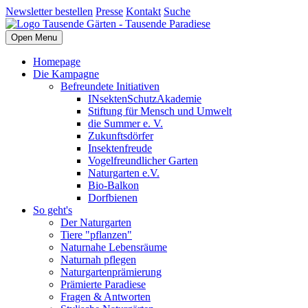
Newsletter bestellen
Presse
Kontakt
Suche
Open Menu
Homepage
Die Kampagne
Befreundete Initiativen
INsektenSchutzAkademie
Stiftung für Mensch und Umwelt
die Summer e. V.
Zukunftsdörfer
Insektenfreude
Vogelfreundlicher Garten
Naturgarten e.V.
Bio-Balkon
Dorfbienen
So geht's
Der Naturgarten
Tiere "pflanzen"
Naturnahe Lebensräume
Naturnah pflegen
Naturgartenprämierung
Prämierte Paradiese
Fragen & Antworten