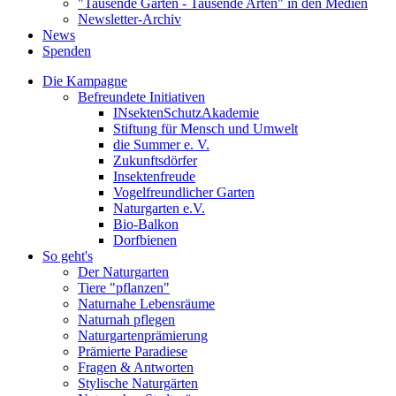
"Tausende Gärten - Tausende Arten" in den Medien
Newsletter-Archiv
News
Spenden
Die Kampagne
Befreundete Initiativen
INsektenSchutzAkademie
Stiftung für Mensch und Umwelt
die Summer e. V.
Zukunftsdörfer
Insektenfreude
Vogelfreundlicher Garten
Naturgarten e.V.
Bio-Balkon
Dorfbienen
So geht's
Der Naturgarten
Tiere "pflanzen"
Naturnahe Lebensräume
Naturnah pflegen
Naturgartenprämierung
Prämierte Paradiese
Fragen & Antworten
Stylische Naturgärten