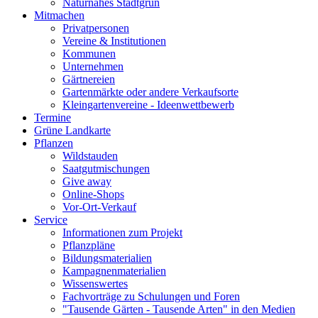
Naturnahes Stadtgrün
Mitmachen
Privatpersonen
Vereine & Institutionen
Kommunen
Unternehmen
Gärtnereien
Gartenmärkte oder andere Verkaufsorte
Kleingartenvereine - Ideenwettbewerb
Termine
Grüne Landkarte
Pflanzen
Wildstauden
Saatgutmischungen
Give away
Online-Shops
Vor-Ort-Verkauf
Service
Informationen zum Projekt
Pflanzpläne
Bildungsmaterialien
Kampagnenmaterialien
Wissenswertes
Fachvorträge zu Schulungen und Foren
"Tausende Gärten - Tausende Arten" in den Medien