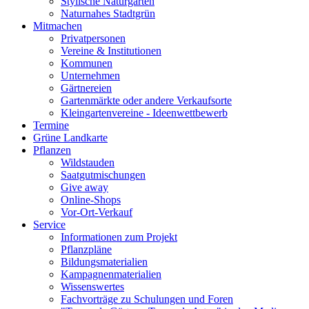
Stylische Naturgärten
Naturnahes Stadtgrün
Mitmachen
Privatpersonen
Vereine & Institutionen
Kommunen
Unternehmen
Gärtnereien
Gartenmärkte oder andere Verkaufsorte
Kleingartenvereine - Ideenwettbewerb
Termine
Grüne Landkarte
Pflanzen
Wildstauden
Saatgutmischungen
Give away
Online-Shops
Vor-Ort-Verkauf
Service
Informationen zum Projekt
Pflanzpläne
Bildungsmaterialien
Kampagnenmaterialien
Wissenswertes
Fachvorträge zu Schulungen und Foren