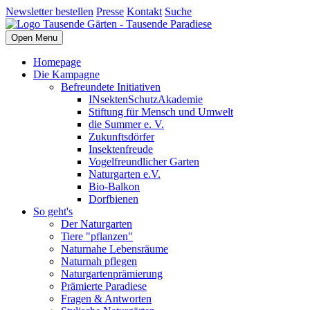
Newsletter bestellen
Presse
Kontakt
Suche
Open Menu
Homepage
Die Kampagne
Befreundete Initiativen
INsektenSchutzAkademie
Stiftung für Mensch und Umwelt
die Summer e. V.
Zukunftsdörfer
Insektenfreude
Vogelfreundlicher Garten
Naturgarten e.V.
Bio-Balkon
Dorfbienen
So geht's
Der Naturgarten
Tiere "pflanzen"
Naturnahe Lebensräume
Naturnah pflegen
Naturgartenprämierung
Prämierte Paradiese
Fragen & Antworten