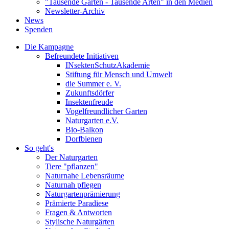
"Tausende Gärten - Tausende Arten" in den Medien
Newsletter-Archiv
News
Spenden
Die Kampagne
Befreundete Initiativen
INsektenSchutzAkademie
Stiftung für Mensch und Umwelt
die Summer e. V.
Zukunftsdörfer
Insektenfreude
Vogelfreundlicher Garten
Naturgarten e.V.
Bio-Balkon
Dorfbienen
So geht's
Der Naturgarten
Tiere "pflanzen"
Naturnahe Lebensräume
Naturnah pflegen
Naturgartenprämierung
Prämierte Paradiese
Fragen & Antworten
Stylische Naturgärten