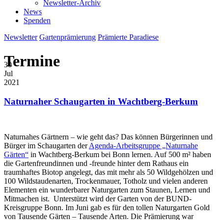
Newsletter-Archiv
News
Spenden
Newsletter
Gartenprämierung
Prämierte Paradiese
Termine
30
Jul
2021
Naturnaher Schaugarten in Wachtberg-Berkum
Naturnahes Gärtnern – wie geht das? Das können Bürgerinnen und
Bürger im Schaugarten der
Agenda-Arbeitsgruppe „Naturnahe
Gärten“
in Wachtberg-Berkum bei Bonn lernen.
Auf 500 m² haben
die Gartenfreundinnen und -freunde hinter dem Rathaus ein
traumhaftes Biotop angelegt, das mit mehr als 50 Wildgehölzen und
100 Wildstaudenarten, Trockenmauer, Totholz und vielen anderen
Elementen ein wunderbarer Naturgarten zum Staunen, Lernen und
Mitmachen ist.
Unterstützt wird der Garten von der BUND-
Kreisgruppe Bonn. Im Juni gab es für den tollen Naturgarten Gold
von Tausende Gärten – Tausende Arten. Die Prämierung war