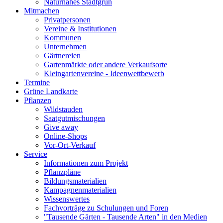
Naturnahes Stadtgrün
Mitmachen
Privatpersonen
Vereine & Institutionen
Kommunen
Unternehmen
Gärtnereien
Gartenmärkte oder andere Verkaufsorte
Kleingartenvereine - Ideenwettbewerb
Termine
Grüne Landkarte
Pflanzen
Wildstauden
Saatgutmischungen
Give away
Online-Shops
Vor-Ort-Verkauf
Service
Informationen zum Projekt
Pflanzpläne
Bildungsmaterialien
Kampagnenmaterialien
Wissenswertes
Fachvorträge zu Schulungen und Foren
"Tausende Gärten - Tausende Arten" in den Medien