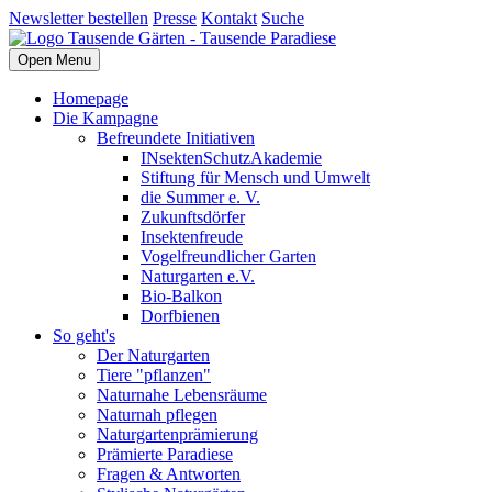
Newsletter bestellen
Presse
Kontakt
Suche
Open Menu
Homepage
Die Kampagne
Befreundete Initiativen
INsektenSchutzAkademie
Stiftung für Mensch und Umwelt
die Summer e. V.
Zukunftsdörfer
Insektenfreude
Vogelfreundlicher Garten
Naturgarten e.V.
Bio-Balkon
Dorfbienen
So geht's
Der Naturgarten
Tiere "pflanzen"
Naturnahe Lebensräume
Naturnah pflegen
Naturgartenprämierung
Prämierte Paradiese
Fragen & Antworten