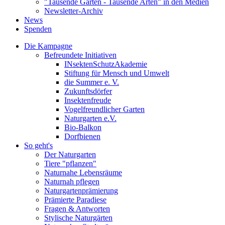
"Tausende Gärten - Tausende Arten" in den Medien
Newsletter-Archiv
News
Spenden
Die Kampagne
Befreundete Initiativen
INsektenSchutzAkademie
Stiftung für Mensch und Umwelt
die Summer e. V.
Zukunftsdörfer
Insektenfreude
Vogelfreundlicher Garten
Naturgarten e.V.
Bio-Balkon
Dorfbienen
So geht's
Der Naturgarten
Tiere "pflanzen"
Naturnahe Lebensräume
Naturnah pflegen
Naturgartenprämierung
Prämierte Paradiese
Fragen & Antworten
Stylische Naturgärten