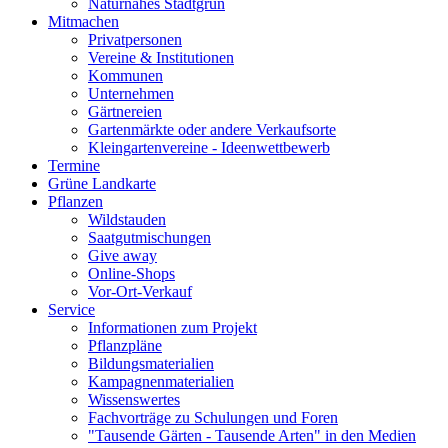
Naturnahes Stadtgrün
Mitmachen
Privatpersonen
Vereine & Institutionen
Kommunen
Unternehmen
Gärtnereien
Gartenmärkte oder andere Verkaufsorte
Kleingartenvereine - Ideenwettbewerb
Termine
Grüne Landkarte
Pflanzen
Wildstauden
Saatgutmischungen
Give away
Online-Shops
Vor-Ort-Verkauf
Service
Informationen zum Projekt
Pflanzpläne
Bildungsmaterialien
Kampagnenmaterialien
Wissenswertes
Fachvorträge zu Schulungen und Foren
"Tausende Gärten - Tausende Arten" in den Medien