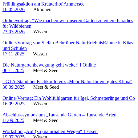
Frühlingsaktion am Kräuterhof Ammersee
16.05.2026
Aktionen
Onlinevortrag: "Wie machen wir unseren Garten zu einem Paradies
für Wildbienen"
23.03.2026
Wissen
Online-Vortrag von Stefan Behr über NaturErlebnisRäume in Kitas
und Schulen
17.11.2025
Wissen
Die Naturgartenbewegung geht weiter! I Online
06.11.2025
Meet & Seed
TGTA-Stand bei Fachkonferenz „Mehr Natur für ein gutes Klima“
30.09.2025
Meet & Seed
Online-Vortrag: Ein Wohlfühlgarten für Igel, Schmetterlinge und Co
16.09.2025
Wissen
Abschlusssymposium „Tausende Gärten – Tausende Arten“
11.09.2025
Meet & Seed
Workshop „Auf (zu) naturnahen Wegen“ I Essen
19.07.2025
Wissen