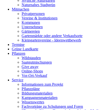
Stylische Naturgärten
Naturnahes Stadtgrün
Mitmachen
Privatpersonen
Vereine & Institutionen
Kommunen
Unternehmen
Gärtnereien
Gartenmärkte oder andere Verkaufsorte
Kleingartenvereine - Ideenwettbewerb
Termine
Grüne Landkarte
Pflanzen
Wildstauden
Saatgutmischungen
Give away
Online-Shops
Vor-Ort-Verkauf
Service
Informationen zum Projekt
Pflanzpläne
Bildungsmaterialien
Kampagnenmaterialien
Wissenswertes
Fachvorträge zu Schulungen und Foren