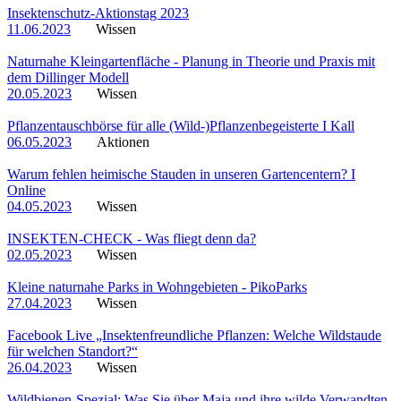
Insektenschutz-Aktionstag 2023
11.06.2023
Wissen
Naturnahe Kleingartenfläche - Planung in Theorie und Praxis mit
dem Dillinger Modell
20.05.2023
Wissen
Pflanzentauschbörse für alle (Wild-)Pflanzenbegeisterte I Kall
06.05.2023
Aktionen
Warum fehlen heimische Stauden in unseren Gartencentern? I
Online
04.05.2023
Wissen
INSEKTEN-CHECK - Was fliegt denn da?
02.05.2023
Wissen
Kleine naturnahe Parks in Wohngebieten - PikoParks
27.04.2023
Wissen
Facebook Live „Insektenfreundliche Pflanzen: Welche Wildstaude
für welchen Standort?“
26.04.2023
Wissen
Wildbienen-Spezial: Was Sie über Maja und ihre wilde Verwandten