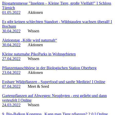
Biogartenmesse "Insekten – Kleine Tiere, große Vielfalt!" I Schloss
Türnich
01.05.2022
Aktionen
Es gibt keinen schlechten Standort - Wildstauden wachsen überall! I
Bochum
30.04.2022
Wissen
Aktionstag „Kölle wird naturnah“
30.04.2022
Aktionen
Kleine naturnahe PikoParks in Wohngebieten
27.04.2022
Wissen
Pflanzentauschbörse in der Biologischen Station Oberberg
23.04.2022
Aktionen
Essbare Wildpflanzen - Superfood und sanfte Medizin! I Online
07.04.2022
Meet & Seed
Gartenpflanzen auf Abwegen: Neophyten - erst geliebt und dann
verteufelt I Online
24.03.2022
Wissen
9. Bio-Balkon Kongress „Kann man Tiere pflanzen? 2.0 I Online