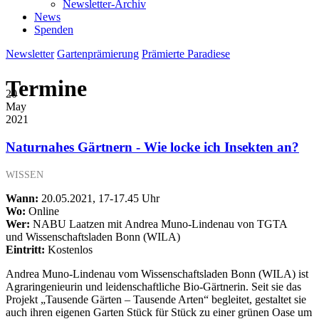
Newsletter-Archiv
News
Spenden
Newsletter
Gartenprämierung
Prämierte Paradiese
Termine
20
May
2021
Naturnahes Gärtnern - Wie locke ich Insekten an?
WISSEN
Wann:
20.05.2021, 17-17.45 Uhr
Wo:
Online
Wer:
NABU Laatzen mit Andrea Muno-Lindenau von TGTA
und Wissenschaftsladen Bonn (WILA)
Eintritt:
Kostenlos
Andrea Muno-Lindenau vom Wissenschaftsladen Bonn (WILA) ist
Agraringenieurin und leidenschaftliche Bio-Gärtnerin. Seit sie das
Projekt „Tausende Gärten – Tausende Arten“ begleitet, gestaltet sie
auch ihren eigenen Garten Stück für Stück zu einer grünen Oase um