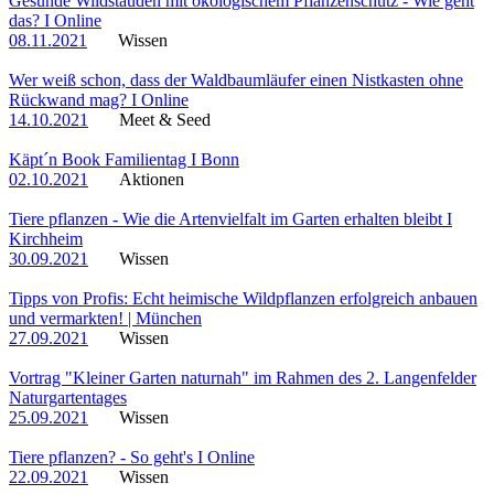
Gesunde Wildstauden mit ökologischem Pflanzenschutz - Wie geht
das? I Online
08.11.2021
Wissen
Wer weiß schon, dass der Waldbaumläufer einen Nistkasten ohne
Rückwand mag? I Online
14.10.2021
Meet & Seed
Käpt´n Book Familientag I Bonn
02.10.2021
Aktionen
Tiere pflanzen - Wie die Artenvielfalt im Garten erhalten bleibt I
Kirchheim
30.09.2021
Wissen
Tipps von Profis: Echt heimische Wildpflanzen erfolgreich anbauen
und vermarkten! | München
27.09.2021
Wissen
Vortrag "Kleiner Garten naturnah" im Rahmen des 2. Langenfelder
Naturgartentages
25.09.2021
Wissen
Tiere pflanzen? - So geht's I Online
22.09.2021
Wissen