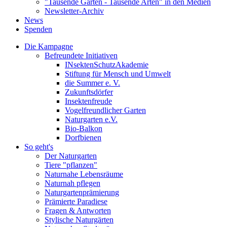
"Tausende Gärten - Tausende Arten" in den Medien
Newsletter-Archiv
News
Spenden
Die Kampagne
Befreundete Initiativen
INsektenSchutzAkademie
Stiftung für Mensch und Umwelt
die Summer e. V.
Zukunftsdörfer
Insektenfreude
Vogelfreundlicher Garten
Naturgarten e.V.
Bio-Balkon
Dorfbienen
So geht's
Der Naturgarten
Tiere "pflanzen"
Naturnahe Lebensräume
Naturnah pflegen
Naturgartenprämierung
Prämierte Paradiese
Fragen & Antworten
Stylische Naturgärten