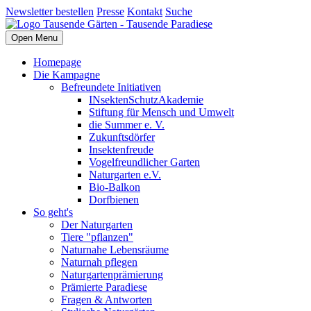
Newsletter bestellen
Presse
Kontakt
Suche
Open Menu
Homepage
Die Kampagne
Befreundete Initiativen
INsektenSchutzAkademie
Stiftung für Mensch und Umwelt
die Summer e. V.
Zukunftsdörfer
Insektenfreude
Vogelfreundlicher Garten
Naturgarten e.V.
Bio-Balkon
Dorfbienen
So geht's
Der Naturgarten
Tiere "pflanzen"
Naturnahe Lebensräume
Naturnah pflegen
Naturgartenprämierung
Prämierte Paradiese
Fragen & Antworten