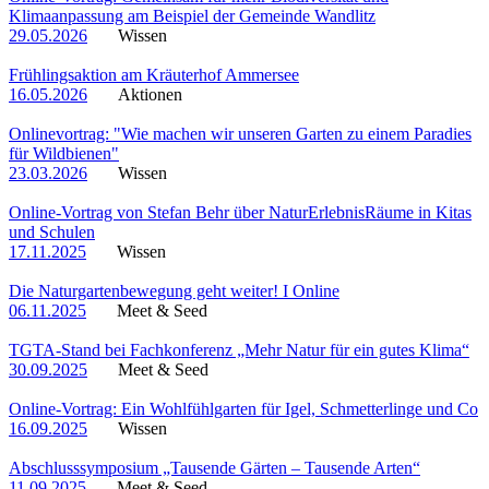
Klimaanpassung am Beispiel der Gemeinde Wandlitz
29.05.2026
Wissen
Frühlingsaktion am Kräuterhof Ammersee
16.05.2026
Aktionen
Onlinevortrag: "Wie machen wir unseren Garten zu einem Paradies
für Wildbienen"
23.03.2026
Wissen
Online-Vortrag von Stefan Behr über NaturErlebnisRäume in Kitas
und Schulen
17.11.2025
Wissen
Die Naturgartenbewegung geht weiter! I Online
06.11.2025
Meet & Seed
TGTA-Stand bei Fachkonferenz „Mehr Natur für ein gutes Klima“
30.09.2025
Meet & Seed
Online-Vortrag: Ein Wohlfühlgarten für Igel, Schmetterlinge und Co
16.09.2025
Wissen
Abschlusssymposium „Tausende Gärten – Tausende Arten“
11.09.2025
Meet & Seed