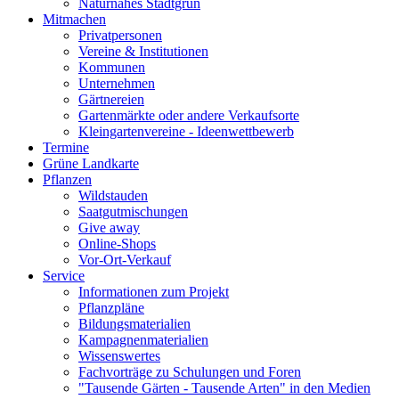
Naturnahes Stadtgrün
Mitmachen
Privatpersonen
Vereine & Institutionen
Kommunen
Unternehmen
Gärtnereien
Gartenmärkte oder andere Verkaufsorte
Kleingartenvereine - Ideenwettbewerb
Termine
Grüne Landkarte
Pflanzen
Wildstauden
Saatgutmischungen
Give away
Online-Shops
Vor-Ort-Verkauf
Service
Informationen zum Projekt
Pflanzpläne
Bildungsmaterialien
Kampagnenmaterialien
Wissenswertes
Fachvorträge zu Schulungen und Foren
"Tausende Gärten - Tausende Arten" in den Medien