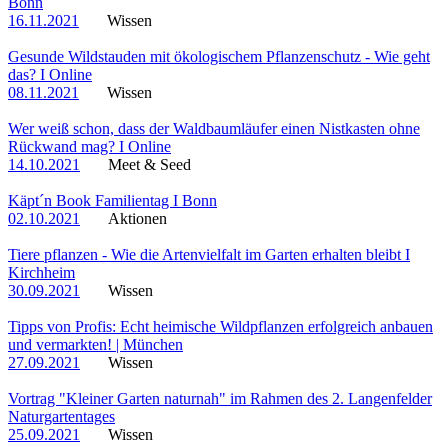
Bonn
16.11.2021
Wissen
Gesunde Wildstauden mit ökologischem Pflanzenschutz - Wie geht
das? I Online
08.11.2021
Wissen
Wer weiß schon, dass der Waldbaumläufer einen Nistkasten ohne
Rückwand mag? I Online
14.10.2021
Meet & Seed
Käpt´n Book Familientag I Bonn
02.10.2021
Aktionen
Tiere pflanzen - Wie die Artenvielfalt im Garten erhalten bleibt I
Kirchheim
30.09.2021
Wissen
Tipps von Profis: Echt heimische Wildpflanzen erfolgreich anbauen
und vermarkten! | München
27.09.2021
Wissen
Vortrag "Kleiner Garten naturnah" im Rahmen des 2. Langenfelder
Naturgartentages
25.09.2021
Wissen