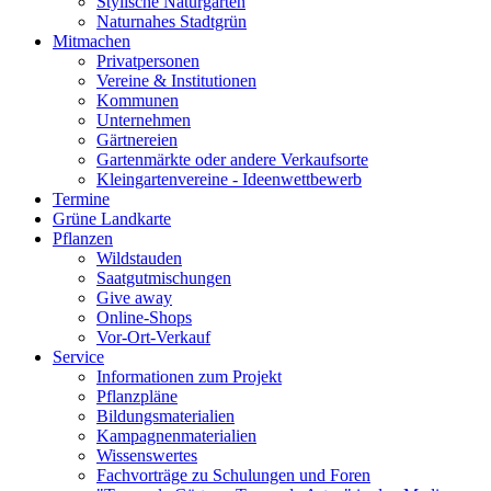
Stylische Naturgärten
Naturnahes Stadtgrün
Mitmachen
Privatpersonen
Vereine & Institutionen
Kommunen
Unternehmen
Gärtnereien
Gartenmärkte oder andere Verkaufsorte
Kleingartenvereine - Ideenwettbewerb
Termine
Grüne Landkarte
Pflanzen
Wildstauden
Saatgutmischungen
Give away
Online-Shops
Vor-Ort-Verkauf
Service
Informationen zum Projekt
Pflanzpläne
Bildungsmaterialien
Kampagnenmaterialien
Wissenswertes
Fachvorträge zu Schulungen und Foren