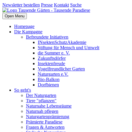
Newsletter bestellen
Presse
Kontakt
Suche
Open Menu
Homepage
Die Kampagne
Befreundete Initiativen
INsektenSchutzAkademie
Stiftung für Mensch und Umwelt
die Summer e. V.
Zukunftsdörfer
Insektenfreude
Vogelfreundlicher Garten
Naturgarten e.V.
Bio-Balkon
Dorfbienen
So geht's
Der Naturgarten
Tiere "pflanzen"
Naturnahe Lebensräume
Naturnah pflegen
Naturgartenprämierung
Prämierte Paradiese
Fragen & Antworten