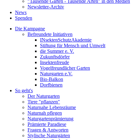
"Tausende Gärten - Tausende Arten" in den Medien
Newsletter-Archiv
News
Spenden
Die Kampagne
Befreundete Initiativen
INsektenSchutzAkademie
Stiftung für Mensch und Umwelt
die Summer e. V.
Zukunftsdörfer
Insektenfreude
Vogelfreundlicher Garten
Naturgarten e.V.
Bio-Balkon
Dorfbienen
So geht's
Der Naturgarten
Tiere "pflanzen"
Naturnahe Lebensräume
Naturnah pflegen
Naturgartenprämierung
Prämierte Paradiese
Fragen & Antworten
Stylische Naturgärten