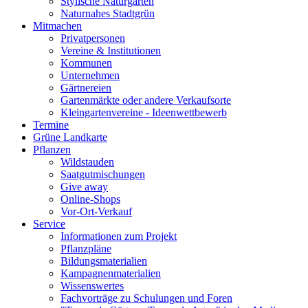
Stylische Naturgärten
Naturnahes Stadtgrün
Mitmachen
Privatpersonen
Vereine & Institutionen
Kommunen
Unternehmen
Gärtnereien
Gartenmärkte oder andere Verkaufsorte
Kleingartenvereine - Ideenwettbewerb
Termine
Grüne Landkarte
Pflanzen
Wildstauden
Saatgutmischungen
Give away
Online-Shops
Vor-Ort-Verkauf
Service
Informationen zum Projekt
Pflanzpläne
Bildungsmaterialien
Kampagnenmaterialien
Wissenswertes
Fachvorträge zu Schulungen und Foren