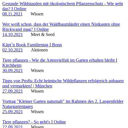
Gesunde Wildstauden mit ökologischem Pflanzenschutz - Wie geht
das? I Online
08.11.2021
Wissen
Wer weiß schon, dass der Waldbaumläufer einen Nistkasten ohne
Rückwand mag? I Online
14.10.2021
Meet & Seed
Käpt´n Book Familientag I Bonn
02.10.2021
Aktionen
Tiere pflanzen - Wie die Artenvielfalt im Garten erhalten bleibt I
Kirchheim
30.09.2021
Wissen
Tipps von Profis: Echt heimische Wildpflanzen erfolgreich anbauen
und vermarkten! | München
27.09.2021
Wissen
Vortrag "Kleiner Garten naturnah" im Rahmen des 2. Langenfelder
Naturgartentages
25.09.2021
Wissen
Tiere pflanzen? - So geht's I Online
22.09.2021
Wissen