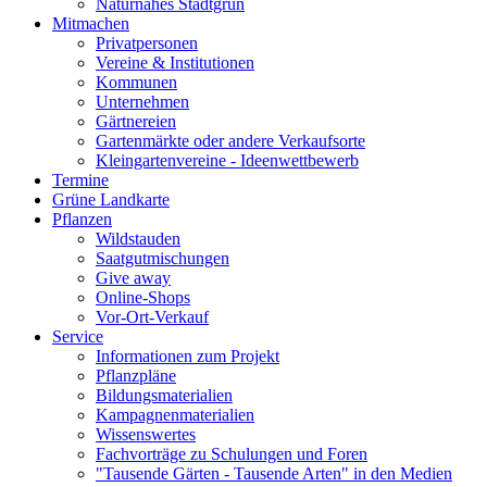
Naturnahes Stadtgrün
Mitmachen
Privatpersonen
Vereine & Institutionen
Kommunen
Unternehmen
Gärtnereien
Gartenmärkte oder andere Verkaufsorte
Kleingartenvereine - Ideenwettbewerb
Termine
Grüne Landkarte
Pflanzen
Wildstauden
Saatgutmischungen
Give away
Online-Shops
Vor-Ort-Verkauf
Service
Informationen zum Projekt
Pflanzpläne
Bildungsmaterialien
Kampagnenmaterialien
Wissenswertes
Fachvorträge zu Schulungen und Foren
"Tausende Gärten - Tausende Arten" in den Medien