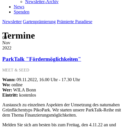
Newsletter-Archiv
News
Spenden
Newsletter
Gartenprämierung
Prämierte Paradiese
Termine
09
Nov
2022
ParkTalk "Fördermöglichkeiten"
MEET & SEED
Wann:
09.11.2022, 16.00 Uhr - 17.30 Uhr
Wo:
online
Wer:
WILA Bonn
Eintritt:
kostenlos
Austausch zu einzelnen Aspekten der Umsetzung des naturnahen
Grünflächentyps PikoPark. Wir starten unsere ParkTalk-Reihe mit
dem Thema Finanzierungsmöglichkeiten.
Melden Sie sich am besten bis zum Freitag, den 4.11.22 an und