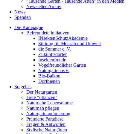
"Tausende Gärten - Tausende Arten" in den Medien
Newsletter-Archiv
News
Spenden
Die Kampagne
Befreundete Initiativen
INsektenSchutzAkademie
Stiftung für Mensch und Umwelt
die Summer e. V.
Zukunftsdörfer
Insektenfreude
Vogelfreundlicher Garten
Naturgarten e.V.
Bio-Balkon
Dorfbienen
So geht's
Der Naturgarten
Tiere "pflanzen"
Naturnahe Lebensräume
Naturnah pflegen
Naturgartenprämierung
Prämierte Paradiese
Fragen & Antworten
Stylische Naturgärten