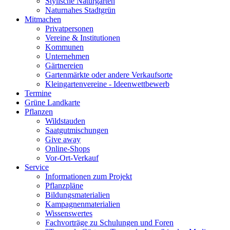
Stylische Naturgärten
Naturnahes Stadtgrün
Mitmachen
Privatpersonen
Vereine & Institutionen
Kommunen
Unternehmen
Gärtnereien
Gartenmärkte oder andere Verkaufsorte
Kleingartenvereine - Ideenwettbewerb
Termine
Grüne Landkarte
Pflanzen
Wildstauden
Saatgutmischungen
Give away
Online-Shops
Vor-Ort-Verkauf
Service
Informationen zum Projekt
Pflanzpläne
Bildungsmaterialien
Kampagnenmaterialien
Wissenswertes
Fachvorträge zu Schulungen und Foren