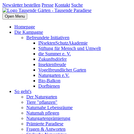
Newsletter bestellen
Presse
Kontakt
Suche
Open Menu
Homepage
Die Kampagne
Befreundete Initiativen
INsektenSchutzAkademie
Stiftung für Mensch und Umwelt
die Summer e. V.
Zukunftsdörfer
Insektenfreude
Vogelfreundlicher Garten
Naturgarten e.V.
Bio-Balkon
Dorfbienen
So geht's
Der Naturgarten
Tiere "pflanzen"
Naturnahe Lebensräume
Naturnah pflegen
Naturgartenprämierung
Prämierte Paradiese
Fragen & Antworten