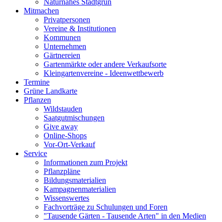
Naturnahes Stadtgrün
Mitmachen
Privatpersonen
Vereine & Institutionen
Kommunen
Unternehmen
Gärtnereien
Gartenmärkte oder andere Verkaufsorte
Kleingartenvereine - Ideenwettbewerb
Termine
Grüne Landkarte
Pflanzen
Wildstauden
Saatgutmischungen
Give away
Online-Shops
Vor-Ort-Verkauf
Service
Informationen zum Projekt
Pflanzpläne
Bildungsmaterialien
Kampagnenmaterialien
Wissenswertes
Fachvorträge zu Schulungen und Foren
"Tausende Gärten - Tausende Arten" in den Medien