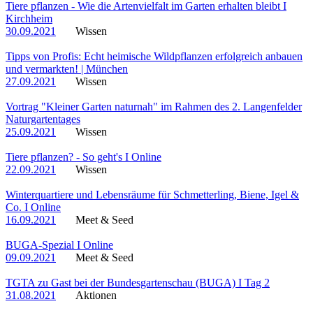
Tiere pflanzen - Wie die Artenvielfalt im Garten erhalten bleibt I
Kirchheim
30.09.2021
Wissen
Tipps von Profis: Echt heimische Wildpflanzen erfolgreich anbauen
und vermarkten! | München
27.09.2021
Wissen
Vortrag "Kleiner Garten naturnah" im Rahmen des 2. Langenfelder
Naturgartentages
25.09.2021
Wissen
Tiere pflanzen? - So geht's I Online
22.09.2021
Wissen
Winterquartiere und Lebensräume für Schmetterling, Biene, Igel &
Co. I Online
16.09.2021
Meet & Seed
BUGA-Spezial I Online
09.09.2021
Meet & Seed
TGTA zu Gast bei der Bundesgartenschau (BUGA) I Tag 2
31.08.2021
Aktionen