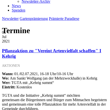
Newsletter-Archiv
News
Spenden
Newsletter
Gartenprämierung
Prämierte Paradiese
Termine
01
Jul
2021
Pflanzaktion zu "Vereint Artenvielfalt schaffen" I
Kehrig
AKTIONEN
Wann:
01./02.07.2021, 16-18 Uhr/10-16 Uhr
Wo:
Am Sankt Wolfgang (an der Mehrzweckhalle) in Kehrig
Wer:
TGTA mit „Kehrig summt“
Eintritt:
Kostenlos
TGTA und die Initiative „Kehrig summt“ möchten
gemeinsam die Bürgerinnen und Bürger zum Mitmachen begeistern
und gemeinsam eine tolle Pflanzaktion für mehr Artenvielfalt in der
Gemeinde durchführen.