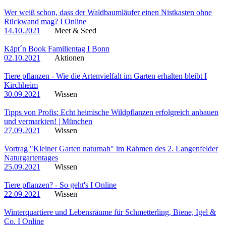
Wer weiß schon, dass der Waldbaumläufer einen Nistkasten ohne
Rückwand mag? I Online
14.10.2021
Meet & Seed
Käpt´n Book Familientag I Bonn
02.10.2021
Aktionen
Tiere pflanzen - Wie die Artenvielfalt im Garten erhalten bleibt I
Kirchheim
30.09.2021
Wissen
Tipps von Profis: Echt heimische Wildpflanzen erfolgreich anbauen
und vermarkten! | München
27.09.2021
Wissen
Vortrag "Kleiner Garten naturnah" im Rahmen des 2. Langenfelder
Naturgartentages
25.09.2021
Wissen
Tiere pflanzen? - So geht's I Online
22.09.2021
Wissen
Winterquartiere und Lebensräume für Schmetterling, Biene, Igel &
Co. I Online