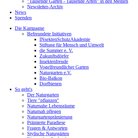
"Tausende Gärten - Tausende Arten" in den Medien
Newsletter-Archiv
News
Spenden
Die Kampagne
Befreundete Initiativen
INsektenSchutzAkademie
Stiftung für Mensch und Umwelt
die Summer e. V.
Zukunftsdörfer
Insektenfreude
Vogelfreundlicher Garten
Naturgarten e.V.
Bio-Balkon
Dorfbienen
So geht's
Der Naturgarten
Tiere "pflanzen"
Naturnahe Lebensräume
Naturnah pflegen
Naturgartenprämierung
Prämierte Paradiese
Fragen & Antworten
Stylische Naturgärten