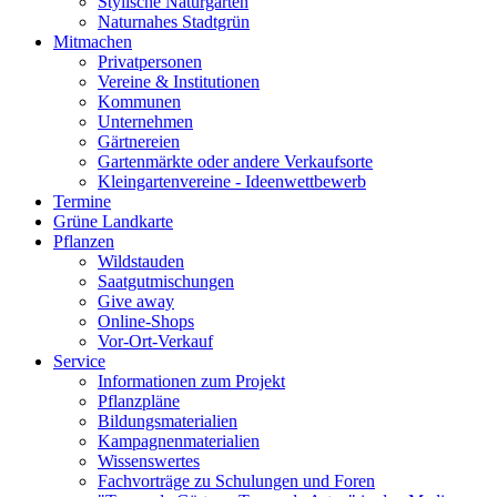
Stylische Naturgärten
Naturnahes Stadtgrün
Mitmachen
Privatpersonen
Vereine & Institutionen
Kommunen
Unternehmen
Gärtnereien
Gartenmärkte oder andere Verkaufsorte
Kleingartenvereine - Ideenwettbewerb
Termine
Grüne Landkarte
Pflanzen
Wildstauden
Saatgutmischungen
Give away
Online-Shops
Vor-Ort-Verkauf
Service
Informationen zum Projekt
Pflanzpläne
Bildungsmaterialien
Kampagnenmaterialien
Wissenswertes
Fachvorträge zu Schulungen und Foren