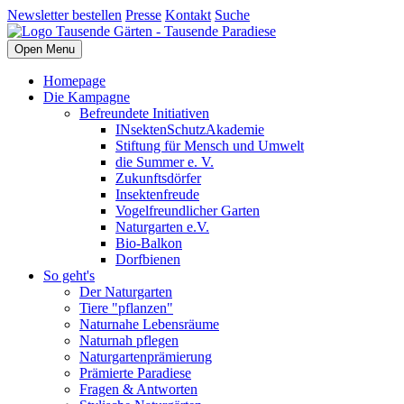
Newsletter bestellen
Presse
Kontakt
Suche
Open Menu
Homepage
Die Kampagne
Befreundete Initiativen
INsektenSchutzAkademie
Stiftung für Mensch und Umwelt
die Summer e. V.
Zukunftsdörfer
Insektenfreude
Vogelfreundlicher Garten
Naturgarten e.V.
Bio-Balkon
Dorfbienen
So geht's
Der Naturgarten
Tiere "pflanzen"
Naturnahe Lebensräume
Naturnah pflegen
Naturgartenprämierung
Prämierte Paradiese
Fragen & Antworten