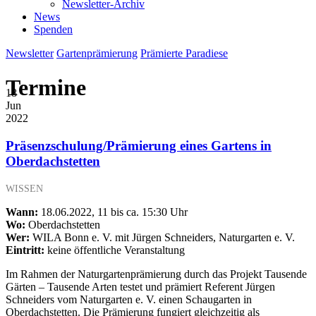
Newsletter-Archiv
News
Spenden
Newsletter
Gartenprämierung
Prämierte Paradiese
Termine
18
Jun
2022
Präsenzschulung/Prämierung eines Gartens in
Oberdachstetten
WISSEN
Wann:
18.06.2022, 11 bis ca. 15:30 Uhr
Wo:
Oberdachstetten
Wer:
WILA Bonn e. V. mit Jürgen Schneiders, Naturgarten e. V.
Eintritt:
keine öffentliche Veranstaltung
Im Rahmen der Naturgartenprämierung durch das Projekt Tausende
Gärten – Tausende Arten testet und prämiert Referent Jürgen
Schneiders vom Naturgarten e. V. einen Schaugarten in
Oberdachstetten. Die Prämierung fungiert gleichzeitig als