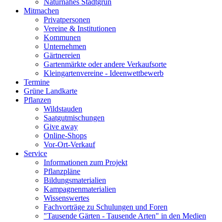
Naturnahes Stadtgrün
Mitmachen
Privatpersonen
Vereine & Institutionen
Kommunen
Unternehmen
Gärtnereien
Gartenmärkte oder andere Verkaufsorte
Kleingartenvereine - Ideenwettbewerb
Termine
Grüne Landkarte
Pflanzen
Wildstauden
Saatgutmischungen
Give away
Online-Shops
Vor-Ort-Verkauf
Service
Informationen zum Projekt
Pflanzpläne
Bildungsmaterialien
Kampagnenmaterialien
Wissenswertes
Fachvorträge zu Schulungen und Foren
"Tausende Gärten - Tausende Arten" in den Medien