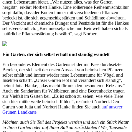
einen Lebensraum bietet. „Wir nutzen alles, was der Garten
hergibt“, erklärt Norbert Hanke. Eine rollierende Reihenmischkultur
sorgt dafür, dass der Boden immer mit verschiedenen Pflanzen
bedeckt ist, die sich gegenseitig stärken und Schädlinge abwehren.
Der Verzicht auf chemische Dünger und Pestizide ist für die Hankes
selbstverständlich: „Brennnesseljauche und Beinwell haben sich als
natürliche Pflanzenstärkung bewährt“, sagt Norbert.
Ein Garten, der sich selbst erhält und ständig wandelt
Ein besonderes Element des Gartens ist der mit Kies durchsetzte
Bereich, der sich seit der ersten Aussaat von heimischen Pflanzen
selbst erhält und immer wieder neue Lebensräume für Vögel und
Insekten schafft. „Unser Garten lebt und verändert sich ständig“,
betont Jutta Hanke, „das macht für uns den besonderen Reiz aus.“
Auch ein Sandarium für Wildbienen und eine Beerenhecke tragen
zur Vielfalt im Garten bei. „Es ist schön zu sehen, wie viele Tiere
sich hier mittlerweile heimisch fühlen“, resümiert Norbert. Den
Garten von Jutta und Norbert Hanke finden Sie auch
auf unserer
Grünen Landkarte
Möchten auch Sie Teil des Projekts werden und sich ein Stück Natur
in Ihren Garten oder auf Ihren Balkon zurückholen? Wir, Tausende