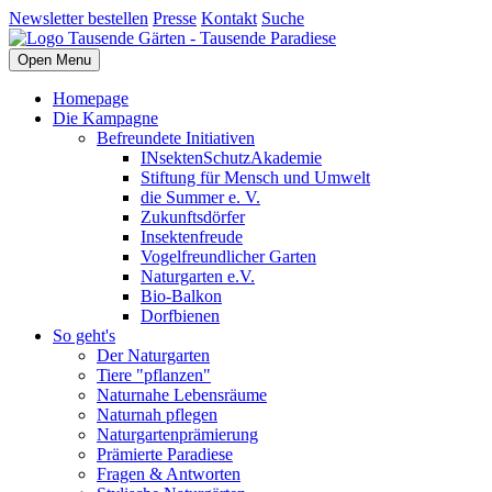
Newsletter bestellen
Presse
Kontakt
Suche
Open Menu
Homepage
Die Kampagne
Befreundete Initiativen
INsektenSchutzAkademie
Stiftung für Mensch und Umwelt
die Summer e. V.
Zukunftsdörfer
Insektenfreude
Vogelfreundlicher Garten
Naturgarten e.V.
Bio-Balkon
Dorfbienen
So geht's
Der Naturgarten
Tiere "pflanzen"
Naturnahe Lebensräume
Naturnah pflegen
Naturgartenprämierung
Prämierte Paradiese
Fragen & Antworten