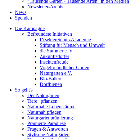
"Tausende Gärten - Tausende Arten" in den Medien
Newsletter-Archiv
News
Spenden
Die Kampagne
Befreundete Initiativen
INsektenSchutzAkademie
Stiftung für Mensch und Umwelt
die Summer e. V.
Zukunftsdörfer
Insektenfreude
Vogelfreundlicher Garten
Naturgarten e.V.
Bio-Balkon
Dorfbienen
So geht's
Der Naturgarten
Tiere "pflanzen"
Naturnahe Lebensräume
Naturnah pflegen
Naturgartenprämierung
Prämierte Paradiese
Fragen & Antworten
Stylische Naturgärten