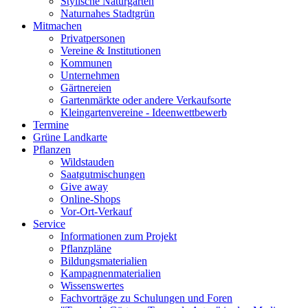
Stylische Naturgärten
Naturnahes Stadtgrün
Mitmachen
Privatpersonen
Vereine & Institutionen
Kommunen
Unternehmen
Gärtnereien
Gartenmärkte oder andere Verkaufsorte
Kleingartenvereine - Ideenwettbewerb
Termine
Grüne Landkarte
Pflanzen
Wildstauden
Saatgutmischungen
Give away
Online-Shops
Vor-Ort-Verkauf
Service
Informationen zum Projekt
Pflanzpläne
Bildungsmaterialien
Kampagnenmaterialien
Wissenswertes
Fachvorträge zu Schulungen und Foren