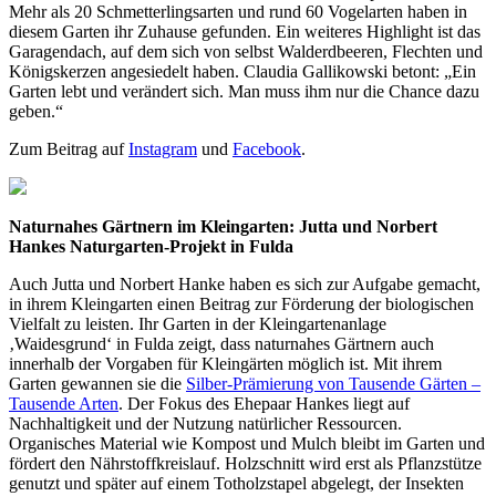
Mehr als 20 Schmetterlingsarten und rund 60 Vogelarten haben in
diesem Garten ihr Zuhause gefunden. Ein weiteres Highlight ist das
Garagendach, auf dem sich von selbst Walderdbeeren, Flechten und
Königskerzen angesiedelt haben. Claudia Gallikowski betont: „Ein
Garten lebt und verändert sich. Man muss ihm nur die Chance dazu
geben.“
Zum Beitrag auf
Instagram
und
Facebook
.
Naturnahes Gärtnern im Kleingarten: Jutta und Norbert
Hankes Naturgarten-Projekt in Fulda
Auch Jutta und Norbert Hanke haben es sich zur Aufgabe gemacht,
in ihrem Kleingarten einen Beitrag zur Förderung der biologischen
Vielfalt zu leisten. Ihr Garten in der Kleingartenanlage
‚Waidesgrund‘ in Fulda zeigt, dass naturnahes Gärtnern auch
innerhalb der Vorgaben für Kleingärten möglich ist. Mit ihrem
Garten gewannen sie die
Silber-Prämierung von Tausende Gärten –
Tausende Arten
. Der Fokus des Ehepaar Hankes liegt auf
Nachhaltigkeit und der Nutzung natürlicher Ressourcen.
Organisches Material wie Kompost und Mulch bleibt im Garten und
fördert den Nährstoffkreislauf. Holzschnitt wird erst als Pflanzstütze
genutzt und später auf einem Totholzstapel abgelegt, der Insekten