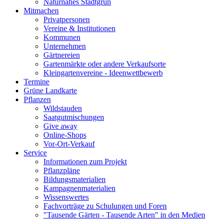
Naturnahes Stadtgrün
Mitmachen
Privatpersonen
Vereine & Institutionen
Kommunen
Unternehmen
Gärtnereien
Gartenmärkte oder andere Verkaufsorte
Kleingartenvereine - Ideenwettbewerb
Termine
Grüne Landkarte
Pflanzen
Wildstauden
Saatgutmischungen
Give away
Online-Shops
Vor-Ort-Verkauf
Service
Informationen zum Projekt
Pflanzpläne
Bildungsmaterialien
Kampagnenmaterialien
Wissenswertes
Fachvorträge zu Schulungen und Foren
"Tausende Gärten - Tausende Arten" in den Medien