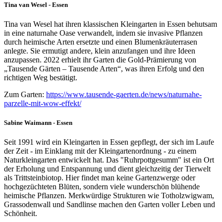
Tina van Wesel - Essen
Tina van Wesel hat ihren klassischen Kleingarten in Essen behutsam
in eine naturnahe Oase verwandelt, indem sie invasive Pflanzen
durch heimische Arten ersetzte und einen Blumenkräuterrasen
anlegte. Sie ermutigt andere, klein anzufangen und ihre Ideen
anzupassen. 2022 erhielt ihr Garten die Gold-Prämierung von
„Tausende Gärten – Tausende Arten“, was ihren Erfolg und den
richtigen Weg bestätigt.
Zum Garten:
https://www.tausende-gaerten.de/news/naturnahe-
parzelle-mit-wow-effekt/
Sabine Waimann - Essen
Seit 1991 wird ein Kleingarten in Essen gepflegt, der sich im Laufe
der Zeit - im Einklang mit der Kleingartenordnung - zu einem
Naturkleingarten entwickelt hat. Das "Ruhrpottgesumm" ist ein Ort
der Erholung und Entspannung und dient gleichzeitig der Tierwelt
als Trittsteinbiotop. Hier findet man keine Gartenzwerge oder
hochgezüchteten Blüten, sondern viele wunderschön blühende
heimische Pflanzen. Merkwürdige Strukturen wie Totholzwigwam,
Grassodenwall und Sandlinse machen den Garten voller Leben und
Schönheit.