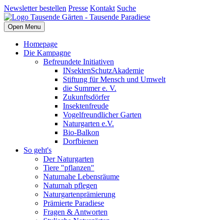
Newsletter bestellen
Presse
Kontakt
Suche
Open Menu
Homepage
Die Kampagne
Befreundete Initiativen
INsektenSchutzAkademie
Stiftung für Mensch und Umwelt
die Summer e. V.
Zukunftsdörfer
Insektenfreude
Vogelfreundlicher Garten
Naturgarten e.V.
Bio-Balkon
Dorfbienen
So geht's
Der Naturgarten
Tiere "pflanzen"
Naturnahe Lebensräume
Naturnah pflegen
Naturgartenprämierung
Prämierte Paradiese
Fragen & Antworten