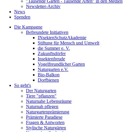
"Tausende Gärten - Tausende Arten" in den Medien
Newsletter-Archiv
News
Spenden
Die Kampagne
Befreundete Initiativen
INsektenSchutzAkademie
Stiftung für Mensch und Umwelt
die Summer e. V.
Zukunftsdörfer
Insektenfreude
Vogelfreundlicher Garten
Naturgarten e.V.
Bio-Balkon
Dorfbienen
So geht's
Der Naturgarten
Tiere "pflanzen"
Naturnahe Lebensräume
Naturnah pflegen
Naturgartenprämierung
Prämierte Paradiese
Fragen & Antworten
Stylische Naturgärten