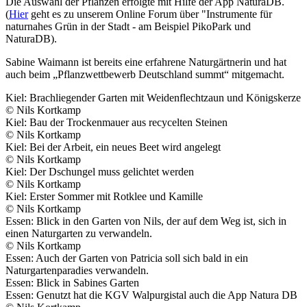
Die Auswahl der Pflanzen erfolgte mit Hilfe der App NaturaDB.
(
Hier
geht es zu unserem Online Forum über "
Instrumente für
naturnahes Grün in der Stadt - am Beispiel PikoPark und
NaturaDB).
Sabine Waimann ist bereits eine erfahrene Naturgärtnerin und hat
auch beim „Pflanzwettbewerb Deutschland summt“ mitgemacht.
Kiel: Brachliegender Garten mit Weidenflechtzaun und Königskerze
© Nils Kortkamp
Kiel: Bau der Trockenmauer aus recycelten Steinen
© Nils Kortkamp
Kiel: Bei der Arbeit, ein neues Beet wird angelegt
© Nils Kortkamp
Kiel: Der Dschungel muss gelichtet werden
© Nils Kortkamp
Kiel: Erster Sommer mit Rotklee und Kamille
© Nils Kortkamp
Essen: Blick in den Garten von Nils, der auf dem Weg ist, sich in
einen Naturgarten zu verwandeln.
© Nils Kortkamp
Essen: Auch der Garten von Patricia soll sich bald in ein
Naturgartenparadies verwandeln.
Essen: Blick in Sabines Garten
Essen: Genutzt hat die KGV Walpurgistal auch die App Natura DB