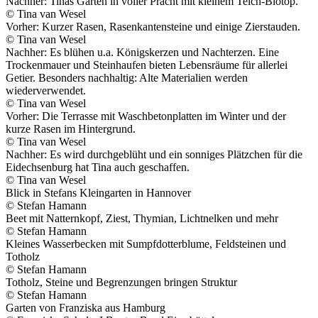
Nachher: Tinas Garten in voller Pracht mit kleinem Teich-Biotop.
© Tina van Wesel
Vorher: Kurzer Rasen, Rasenkantensteine und einige Zierstauden.
© Tina van Wesel
Nachher: Es blühen u.a. Königskerzen und Nachterzen. Eine
Trockenmauer und Steinhaufen bieten Lebensräume für allerlei
Getier. Besonders nachhaltig: Alte Materialien werden
wiederverwendet.
© Tina van Wesel
Vorher: Die Terrasse mit Waschbetonplatten im Winter und der
kurze Rasen im Hintergrund.
© Tina van Wesel
Nachher: Es wird durchgeblüht und ein sonniges Plätzchen für die
Eidechsenburg hat Tina auch geschaffen.
© Tina van Wesel
Blick in Stefans Kleingarten in Hannover
© Stefan Hamann
Beet mit Natternkopf, Ziest, Thymian, Lichtnelken und mehr
© Stefan Hamann
Kleines Wasserbecken mit Sumpfdotterblume, Feldsteinen und
Totholz
© Stefan Hamann
Totholz, Steine und Begrenzungen bringen Struktur
© Stefan Hamann
Garten von Franziska aus Hamburg