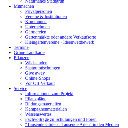
Naturnahes Stadtgrün
Mitmachen
Privatpersonen
Vereine & Institutionen
Kommunen
Unternehmen
Gärtnereien
Gartenmärkte oder andere Verkaufsorte
Kleingartenvereine - Ideenwettbewerb
Termine
Grüne Landkarte
Pflanzen
Wildstauden
Saatgutmischungen
Give away
Online-Shops
Vor-Ort-Verkauf
Service
Informationen zum Projekt
Pflanzpläne
Bildungsmaterialien
Kampagnenmaterialien
Wissenswertes
Fachvorträge zu Schulungen und Foren
"Tausende Gärten - Tausende Arten" in den Medien