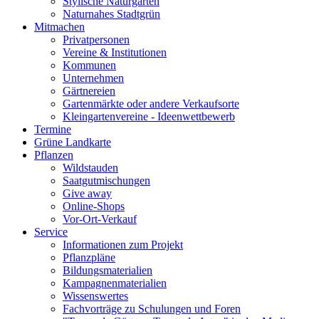
Stylische Naturgärten
Naturnahes Stadtgrün
Mitmachen
Privatpersonen
Vereine & Institutionen
Kommunen
Unternehmen
Gärtnereien
Gartenmärkte oder andere Verkaufsorte
Kleingartenvereine - Ideenwettbewerb
Termine
Grüne Landkarte
Pflanzen
Wildstauden
Saatgutmischungen
Give away
Online-Shops
Vor-Ort-Verkauf
Service
Informationen zum Projekt
Pflanzpläne
Bildungsmaterialien
Kampagnenmaterialien
Wissenswertes
Fachvorträge zu Schulungen und Foren