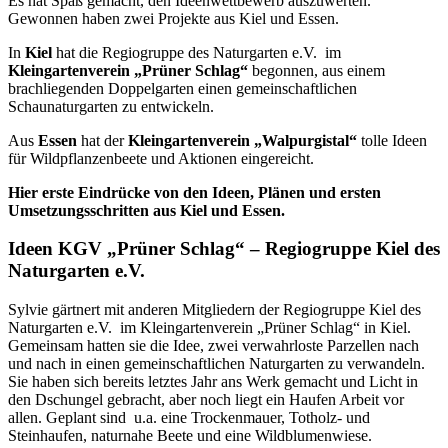
Es hat Spaß gemacht, den Ideenwettbewerb auszuwerten.
Gewonnen haben zwei Projekte aus Kiel und Essen.
In
Kiel
hat die Regiogruppe des Naturgarten e.V. im
Kleingartenverein „Prüner Schlag“
begonnen, aus einem
brachliegenden Doppelgarten einen gemeinschaftlichen
Schaunaturgarten zu entwickeln.
Aus
Essen
hat der
Kleingartenverein „Walpurgistal“
tolle Ideen
für Wildpflanzenbeete und Aktionen eingereicht.
Hier erste Eindrücke von den Ideen, Plänen und ersten
Umsetzungsschritten aus Kiel und Essen.
Ideen KGV „Prüner Schlag“ – Regiogruppe Kiel des
Naturgarten e.V.
Sylvie gärtnert mit anderen Mitgliedern der Regiogruppe Kiel des
Naturgarten e.V. im Kleingartenverein „Prüner Schlag“ in Kiel.
Gemeinsam hatten sie die Idee, zwei verwahrloste Parzellen nach
und nach in einen gemeinschaftlichen Naturgarten zu verwandeln.
Sie haben sich bereits letztes Jahr ans Werk gemacht und Licht in
den Dschungel gebracht, aber noch liegt ein Haufen Arbeit vor
allen. Geplant sind u.a. eine Trockenmauer, Totholz- und
Steinhaufen, naturnahe Beete und eine Wildblumenwiese.