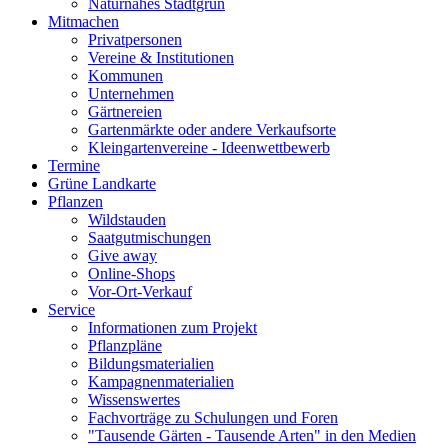
Naturnahes Stadtgrün
Mitmachen
Privatpersonen
Vereine & Institutionen
Kommunen
Unternehmen
Gärtnereien
Gartenmärkte oder andere Verkaufsorte
Kleingartenvereine - Ideenwettbewerb
Termine
Grüne Landkarte
Pflanzen
Wildstauden
Saatgutmischungen
Give away
Online-Shops
Vor-Ort-Verkauf
Service
Informationen zum Projekt
Pflanzpläne
Bildungsmaterialien
Kampagnenmaterialien
Wissenswertes
Fachvorträge zu Schulungen und Foren
"Tausende Gärten - Tausende Arten" in den Medien