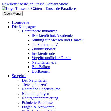
Newsletter bestellen
Presse
Kontakt
Suche
Open Menu
Homepage
Die Kampagne
Befreundete Initiativen
INsektenSchutzAkademie
Stiftung für Mensch und Umwelt
die Summer e. V.
Zukunftsdörfer
Insektenfreude
Vogelfreundlicher Garten
Naturgarten e.V.
Bio-Balkon
Dorfbienen
So geht's
Der Naturgarten
Tiere "pflanzen"
Naturnahe Lebensräume
Naturnah pflegen
Naturgartenprämierung
Prämierte Paradiese
Fragen & Antworten