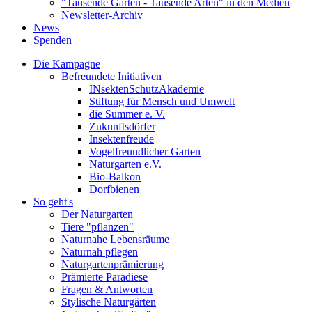
"Tausende Gärten - Tausende Arten" in den Medien
Newsletter-Archiv
News
Spenden
Die Kampagne
Befreundete Initiativen
INsektenSchutzAkademie
Stiftung für Mensch und Umwelt
die Summer e. V.
Zukunftsdörfer
Insektenfreude
Vogelfreundlicher Garten
Naturgarten e.V.
Bio-Balkon
Dorfbienen
So geht's
Der Naturgarten
Tiere "pflanzen"
Naturnahe Lebensräume
Naturnah pflegen
Naturgartenprämierung
Prämierte Paradiese
Fragen & Antworten
Stylische Naturgärten