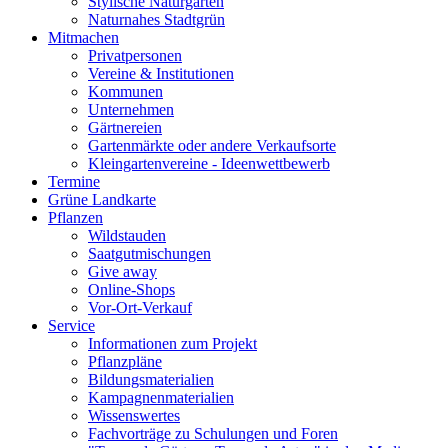
Stylische Naturgärten
Naturnahes Stadtgrün
Mitmachen
Privatpersonen
Vereine & Institutionen
Kommunen
Unternehmen
Gärtnereien
Gartenmärkte oder andere Verkaufsorte
Kleingartenvereine - Ideenwettbewerb
Termine
Grüne Landkarte
Pflanzen
Wildstauden
Saatgutmischungen
Give away
Online-Shops
Vor-Ort-Verkauf
Service
Informationen zum Projekt
Pflanzpläne
Bildungsmaterialien
Kampagnenmaterialien
Wissenswertes
Fachvorträge zu Schulungen und Foren