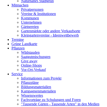
Naturnahes Stadtgrün
Mitmachen
Privatpersonen
Vereine & Institutionen
Kommunen
Unternehmen
Gärtnereien
Gartenmärkte oder andere Verkaufsorte
Kleingartenvereine - Ideenwettbewerb
Termine
Grüne Landkarte
Pflanzen
Wildstauden
Saatgutmischungen
Give away
Online-Shops
Vor-Ort-Verkauf
Service
Informationen zum Projekt
Pflanzpläne
Bildungsmaterialien
Kampagnenmaterialien
Wissenswertes
Fachvorträge zu Schulungen und Foren
"Tausende Gärten - Tausende Arten" in den Medien