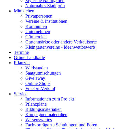
Stylische Naturgärten
Naturnahes Stadtgrün
Mitmachen
Privatpersonen
Vereine & Institutionen
Kommunen
Unternehmen
Gärtnereien
Gartenmärkte oder andere Verkaufsorte
Kleingartenvereine - Ideenwettbewerb
Termine
Grüne Landkarte
Pflanzen
Wildstauden
Saatgutmischungen
Give away
Online-Shops
Vor-Ort-Verkauf
Service
Informationen zum Projekt
Pflanzpläne
Bildungsmaterialien
Kampagnenmaterialien
Wissenswertes
Fachvorträge zu Schulungen und Foren