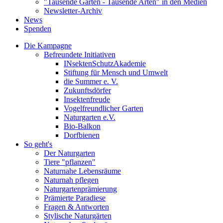
"Tausende Gärten - Tausende Arten" in den Medien
Newsletter-Archiv
News
Spenden
Die Kampagne
Befreundete Initiativen
INsektenSchutzAkademie
Stiftung für Mensch und Umwelt
die Summer e. V.
Zukunftsdörfer
Insektenfreude
Vogelfreundlicher Garten
Naturgarten e.V.
Bio-Balkon
Dorfbienen
So geht's
Der Naturgarten
Tiere "pflanzen"
Naturnahe Lebensräume
Naturnah pflegen
Naturgartenprämierung
Prämierte Paradiese
Fragen & Antworten
Stylische Naturgärten