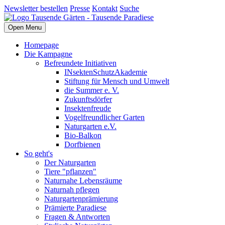
Newsletter bestellen
Presse
Kontakt
Suche
Open Menu
Homepage
Die Kampagne
Befreundete Initiativen
INsektenSchutzAkademie
Stiftung für Mensch und Umwelt
die Summer e. V.
Zukunftsdörfer
Insektenfreude
Vogelfreundlicher Garten
Naturgarten e.V.
Bio-Balkon
Dorfbienen
So geht's
Der Naturgarten
Tiere "pflanzen"
Naturnahe Lebensräume
Naturnah pflegen
Naturgartenprämierung
Prämierte Paradiese
Fragen & Antworten