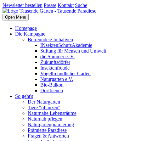
Newsletter bestellen
Presse
Kontakt
Suche
Open Menu
Homepage
Die Kampagne
Befreundete Initiativen
INsektenSchutzAkademie
Stiftung für Mensch und Umwelt
die Summer e. V.
Zukunftsdörfer
Insektenfreude
Vogelfreundlicher Garten
Naturgarten e.V.
Bio-Balkon
Dorfbienen
So geht's
Der Naturgarten
Tiere "pflanzen"
Naturnahe Lebensräume
Naturnah pflegen
Naturgartenprämierung
Prämierte Paradiese
Fragen & Antworten