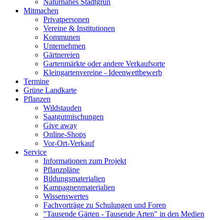
Naturnahes Stadtgrün
Mitmachen
Privatpersonen
Vereine & Institutionen
Kommunen
Unternehmen
Gärtnereien
Gartenmärkte oder andere Verkaufsorte
Kleingartenvereine - Ideenwettbewerb
Termine
Grüne Landkarte
Pflanzen
Wildstauden
Saatgutmischungen
Give away
Online-Shops
Vor-Ort-Verkauf
Service
Informationen zum Projekt
Pflanzpläne
Bildungsmaterialien
Kampagnenmaterialien
Wissenswertes
Fachvorträge zu Schulungen und Foren
"Tausende Gärten - Tausende Arten" in den Medien