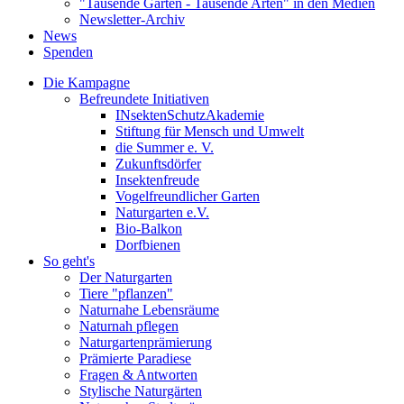
"Tausende Gärten - Tausende Arten" in den Medien
Newsletter-Archiv
News
Spenden
Die Kampagne
Befreundete Initiativen
INsektenSchutzAkademie
Stiftung für Mensch und Umwelt
die Summer e. V.
Zukunftsdörfer
Insektenfreude
Vogelfreundlicher Garten
Naturgarten e.V.
Bio-Balkon
Dorfbienen
So geht's
Der Naturgarten
Tiere "pflanzen"
Naturnahe Lebensräume
Naturnah pflegen
Naturgartenprämierung
Prämierte Paradiese
Fragen & Antworten
Stylische Naturgärten