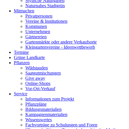
Stylische Naturgärten
Naturnahes Stadtgrün
Mitmachen
Privatpersonen
Vereine & Institutionen
Kommunen
Unternehmen
Gärtnereien
Gartenmärkte oder andere Verkaufsorte
Kleingartenvereine - Ideenwettbewerb
Termine
Grüne Landkarte
Pflanzen
Wildstauden
Saatgutmischungen
Give away
Online-Shops
Vor-Ort-Verkauf
Service
Informationen zum Projekt
Pflanzpläne
Bildungsmaterialien
Kampagnenmaterialien
Wissenswertes
Fachvorträge zu Schulungen und Foren