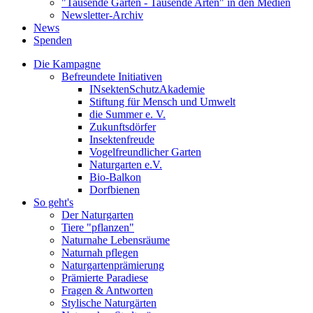
"Tausende Gärten - Tausende Arten" in den Medien
Newsletter-Archiv
News
Spenden
Die Kampagne
Befreundete Initiativen
INsektenSchutzAkademie
Stiftung für Mensch und Umwelt
die Summer e. V.
Zukunftsdörfer
Insektenfreude
Vogelfreundlicher Garten
Naturgarten e.V.
Bio-Balkon
Dorfbienen
So geht's
Der Naturgarten
Tiere "pflanzen"
Naturnahe Lebensräume
Naturnah pflegen
Naturgartenprämierung
Prämierte Paradiese
Fragen & Antworten
Stylische Naturgärten