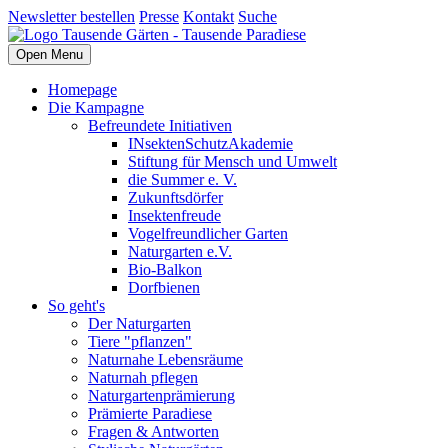
Newsletter bestellen
Presse
Kontakt
Suche
Open Menu
Homepage
Die Kampagne
Befreundete Initiativen
INsektenSchutzAkademie
Stiftung für Mensch und Umwelt
die Summer e. V.
Zukunftsdörfer
Insektenfreude
Vogelfreundlicher Garten
Naturgarten e.V.
Bio-Balkon
Dorfbienen
So geht's
Der Naturgarten
Tiere "pflanzen"
Naturnahe Lebensräume
Naturnah pflegen
Naturgartenprämierung
Prämierte Paradiese
Fragen & Antworten