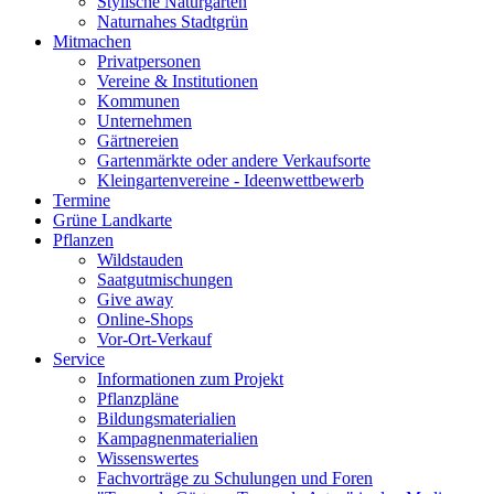
Stylische Naturgärten
Naturnahes Stadtgrün
Mitmachen
Privatpersonen
Vereine & Institutionen
Kommunen
Unternehmen
Gärtnereien
Gartenmärkte oder andere Verkaufsorte
Kleingartenvereine - Ideenwettbewerb
Termine
Grüne Landkarte
Pflanzen
Wildstauden
Saatgutmischungen
Give away
Online-Shops
Vor-Ort-Verkauf
Service
Informationen zum Projekt
Pflanzpläne
Bildungsmaterialien
Kampagnenmaterialien
Wissenswertes
Fachvorträge zu Schulungen und Foren