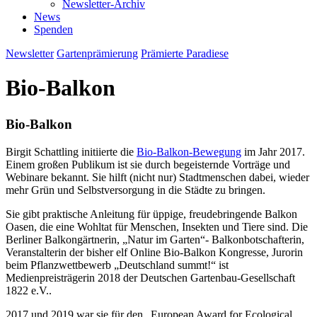
Newsletter-Archiv
News
Spenden
Newsletter
Gartenprämierung
Prämierte Paradiese
Bio-Balkon
Bio-Balkon
Birgit Schattling initiierte die
Bio-Balkon-Bewegung
im Jahr 2017.
Einem großen Publikum ist sie durch begeisternde Vorträge und
Webinare bekannt. Sie hilft (nicht nur) Stadtmenschen dabei, wieder
mehr Grün und Selbstversorgung in die Städte zu bringen.
Sie gibt praktische Anleitung für üppige, freudebringende Balkon
Oasen, die eine Wohltat für Menschen, Insekten und Tiere sind. Die
Berliner Balkongärtnerin, „Natur im Garten“- Balkonbotschafterin,
Veranstalterin der bisher elf Online Bio-Balkon Kongresse, Jurorin
beim Pflanzwettbewerb „Deutschland summt!“ ist
Medienpreisträgerin 2018 der Deutschen Gartenbau-Gesellschaft
1822 e.V..
2017 und 2019 war sie für den „European Award for Ecological