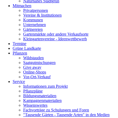
Naturnahes Stadtgrün
Mitmachen
Privatpersonen
Vereine & Institutionen
Kommunen
Unternehmen
Gärtnereien
Gartenmärkte oder andere Verkaufsorte
Kleingartenvereine - Ideenwettbewerb
Termine
Grüne Landkarte
Pflanzen
Wildstauden
Saatgutmischungen
Give away
Online-Shops
Vor-Ort-Verkauf
Service
Informationen zum Projekt
Pflanzpläne
Bildungsmaterialien
Kampagnenmaterialien
Wissenswertes
Fachvorträge zu Schulungen und Foren
"Tausende Gärten - Tausende Arten" in den Medien