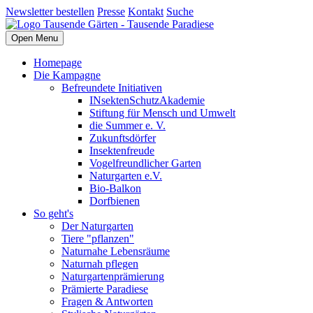
Newsletter bestellen
Presse
Kontakt
Suche
Open Menu
Homepage
Die Kampagne
Befreundete Initiativen
INsektenSchutzAkademie
Stiftung für Mensch und Umwelt
die Summer e. V.
Zukunftsdörfer
Insektenfreude
Vogelfreundlicher Garten
Naturgarten e.V.
Bio-Balkon
Dorfbienen
So geht's
Der Naturgarten
Tiere "pflanzen"
Naturnahe Lebensräume
Naturnah pflegen
Naturgartenprämierung
Prämierte Paradiese
Fragen & Antworten