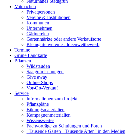
Naturnahes Stadtgrün
Mitmachen
Privatpersonen
Vereine & Institutionen
Kommunen
Unternehmen
Gärtnereien
Gartenmärkte oder andere Verkaufsorte
Kleingartenvereine - Ideenwettbewerb
Termine
Grüne Landkarte
Pflanzen
Wildstauden
Saatgutmischungen
Give away
Online-Shops
Vor-Ort-Verkauf
Service
Informationen zum Projekt
Pflanzpläne
Bildungsmaterialien
Kampagnenmaterialien
Wissenswertes
Fachvorträge zu Schulungen und Foren
"Tausende Gärten - Tausende Arten" in den Medien