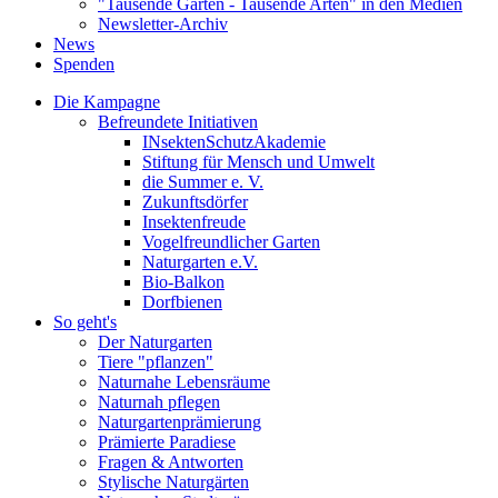
"Tausende Gärten - Tausende Arten" in den Medien
Newsletter-Archiv
News
Spenden
Die Kampagne
Befreundete Initiativen
INsektenSchutzAkademie
Stiftung für Mensch und Umwelt
die Summer e. V.
Zukunftsdörfer
Insektenfreude
Vogelfreundlicher Garten
Naturgarten e.V.
Bio-Balkon
Dorfbienen
So geht's
Der Naturgarten
Tiere "pflanzen"
Naturnahe Lebensräume
Naturnah pflegen
Naturgartenprämierung
Prämierte Paradiese
Fragen & Antworten
Stylische Naturgärten