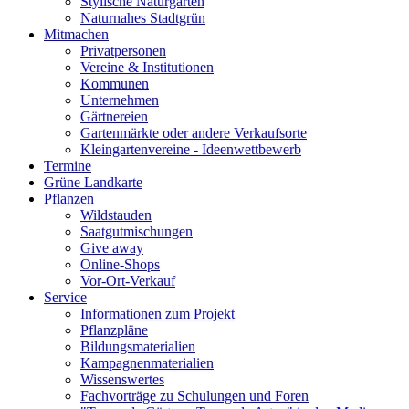
Stylische Naturgärten
Naturnahes Stadtgrün
Mitmachen
Privatpersonen
Vereine & Institutionen
Kommunen
Unternehmen
Gärtnereien
Gartenmärkte oder andere Verkaufsorte
Kleingartenvereine - Ideenwettbewerb
Termine
Grüne Landkarte
Pflanzen
Wildstauden
Saatgutmischungen
Give away
Online-Shops
Vor-Ort-Verkauf
Service
Informationen zum Projekt
Pflanzpläne
Bildungsmaterialien
Kampagnenmaterialien
Wissenswertes
Fachvorträge zu Schulungen und Foren