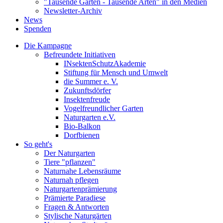
"Tausende Gärten - Tausende Arten" in den Medien
Newsletter-Archiv
News
Spenden
Die Kampagne
Befreundete Initiativen
INsektenSchutzAkademie
Stiftung für Mensch und Umwelt
die Summer e. V.
Zukunftsdörfer
Insektenfreude
Vogelfreundlicher Garten
Naturgarten e.V.
Bio-Balkon
Dorfbienen
So geht's
Der Naturgarten
Tiere "pflanzen"
Naturnahe Lebensräume
Naturnah pflegen
Naturgartenprämierung
Prämierte Paradiese
Fragen & Antworten
Stylische Naturgärten