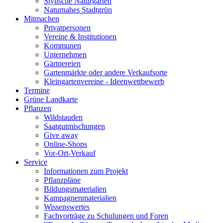
Stylische Naturgärten
Naturnahes Stadtgrün
Mitmachen
Privatpersonen
Vereine & Institutionen
Kommunen
Unternehmen
Gärtnereien
Gartenmärkte oder andere Verkaufsorte
Kleingartenvereine - Ideenwettbewerb
Termine
Grüne Landkarte
Pflanzen
Wildstauden
Saatgutmischungen
Give away
Online-Shops
Vor-Ort-Verkauf
Service
Informationen zum Projekt
Pflanzpläne
Bildungsmaterialien
Kampagnenmaterialien
Wissenswertes
Fachvorträge zu Schulungen und Foren