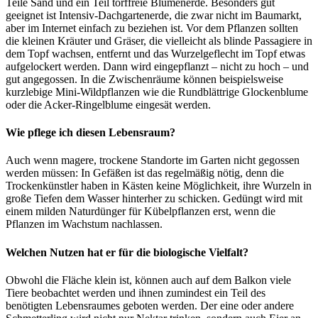
Teile Sand und ein Teil torffreie Blumenerde. Besonders gut
geeignet ist Intensiv-Dachgartenerde, die zwar nicht im Baumarkt,
aber im Internet einfach zu beziehen ist. Vor dem Pflanzen sollten
die kleinen Kräuter und Gräser, die vielleicht als blinde Passagiere in
dem Topf wachsen, entfernt und das Wurzelgeflecht im Topf etwas
aufgelockert werden. Dann wird eingepflanzt – nicht zu hoch – und
gut angegossen. In die Zwischenräume können beispielsweise
kurzlebige Mini-Wildpflanzen wie die Rundblättrige Glockenblume
oder die Acker-Ringelblume eingesät werden.
Wie pflege ich diesen Lebensraum?
Auch wenn magere, trockene Standorte im Garten nicht gegossen
werden müssen: In Gefäßen ist das regelmäßig nötig, denn die
Trockenkünstler haben in Kästen keine Möglichkeit, ihre Wurzeln in
große Tiefen dem Wasser hinterher zu schicken. Gedüngt wird mit
einem milden Naturdünger für Kübelpflanzen erst, wenn die
Pflanzen im Wachstum nachlassen.
Welchen Nutzen hat er für die biologische Vielfalt?
Obwohl die Fläche klein ist, können auch auf dem Balkon viele
Tiere beobachtet werden und ihnen zumindest ein Teil des
benötigten Lebensraumes geboten werden. Der eine oder andere