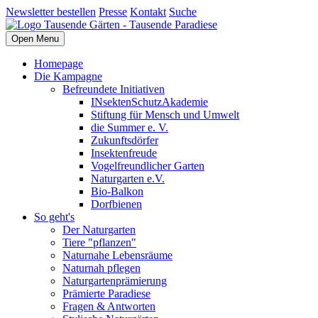
Newsletter bestellen
Presse
Kontakt
Suche
Open Menu
Homepage
Die Kampagne
Befreundete Initiativen
INsektenSchutzAkademie
Stiftung für Mensch und Umwelt
die Summer e. V.
Zukunftsdörfer
Insektenfreude
Vogelfreundlicher Garten
Naturgarten e.V.
Bio-Balkon
Dorfbienen
So geht's
Der Naturgarten
Tiere "pflanzen"
Naturnahe Lebensräume
Naturnah pflegen
Naturgartenprämierung
Prämierte Paradiese
Fragen & Antworten