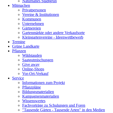
Naturnahes Stadtgrün
Mitmachen
Privatpersonen
Vereine & Institutionen
Kommunen
Unternehmen
Gärtnereien
Gartenmärkte oder andere Verkaufsorte
Kleingartenvereine - Ideenwettbewerb
Termine
Grüne Landkarte
Pflanzen
Wildstauden
Saatgutmischungen
Give away
Online-Shops
Vor-Ort-Verkauf
Service
Informationen zum Projekt
Pflanzpläne
Bildungsmaterialien
Kampagnenmaterialien
Wissenswertes
Fachvorträge zu Schulungen und Foren
"Tausende Gärten - Tausende Arten" in den Medien