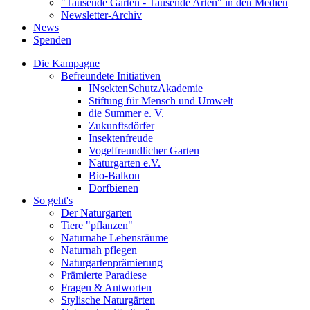
"Tausende Gärten - Tausende Arten" in den Medien
Newsletter-Archiv
News
Spenden
Die Kampagne
Befreundete Initiativen
INsektenSchutzAkademie
Stiftung für Mensch und Umwelt
die Summer e. V.
Zukunftsdörfer
Insektenfreude
Vogelfreundlicher Garten
Naturgarten e.V.
Bio-Balkon
Dorfbienen
So geht's
Der Naturgarten
Tiere "pflanzen"
Naturnahe Lebensräume
Naturnah pflegen
Naturgartenprämierung
Prämierte Paradiese
Fragen & Antworten
Stylische Naturgärten