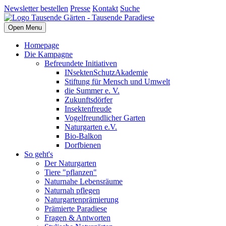
Newsletter bestellen
Presse
Kontakt
Suche
Open Menu
Homepage
Die Kampagne
Befreundete Initiativen
INsektenSchutzAkademie
Stiftung für Mensch und Umwelt
die Summer e. V.
Zukunftsdörfer
Insektenfreude
Vogelfreundlicher Garten
Naturgarten e.V.
Bio-Balkon
Dorfbienen
So geht's
Der Naturgarten
Tiere "pflanzen"
Naturnahe Lebensräume
Naturnah pflegen
Naturgartenprämierung
Prämierte Paradiese
Fragen & Antworten