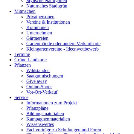
Stylische Naturgärten
Naturnahes Stadtgrün
Mitmachen
Privatpersonen
Vereine & Institutionen
Kommunen
Unternehmen
Gärtnereien
Gartenmärkte oder andere Verkaufsorte
Kleingartenvereine - Ideenwettbewerb
Termine
Grüne Landkarte
Pflanzen
Wildstauden
Saatgutmischungen
Give away
Online-Shops
Vor-Ort-Verkauf
Service
Informationen zum Projekt
Pflanzpläne
Bildungsmaterialien
Kampagnenmaterialien
Wissenswertes
Fachvorträge zu Schulungen und Foren