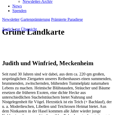
Newsletter-Archiv
News
Spenden
Newsletter
Gartenprämierung
Prämierte Paradiese
Zurück zur Übersicht
Grüne Landkarte
Judith und Winfried
, Meckenheim
Seit rund 30 Jahren sind wir dabei, aus dem ca. 220 qm großen,
ursprünglichen Ziergarten unseres Reihenhauses einen summenden,
brummenden, zwitschernden, blühenden Tummelplatz naturnahen
Lebens zu machen. Heimische Blühstauden, Sträucher und Bäume
ersetzen die früheren Exoten, eine dichte Hecke aus
unterschiedlichen Stachelsträuchern bietet Nahrung und
Nistgelegenheit für Vögel. Herzstück ist ein Teich (+ Bachlauf), der
u. a. Moderlieschen, Libellen und Teichrosen Heimat bietet. Aus
dem Nistkasten in der Hasel kommen alle Jahre wieder junge