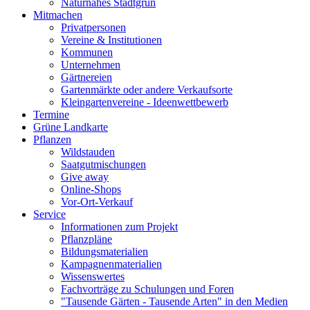
Naturnahes Stadtgrün
Mitmachen
Privatpersonen
Vereine & Institutionen
Kommunen
Unternehmen
Gärtnereien
Gartenmärkte oder andere Verkaufsorte
Kleingartenvereine - Ideenwettbewerb
Termine
Grüne Landkarte
Pflanzen
Wildstauden
Saatgutmischungen
Give away
Online-Shops
Vor-Ort-Verkauf
Service
Informationen zum Projekt
Pflanzpläne
Bildungsmaterialien
Kampagnenmaterialien
Wissenswertes
Fachvorträge zu Schulungen und Foren
"Tausende Gärten - Tausende Arten" in den Medien