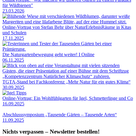
für Wildbienen"
23.03.2026
Online-Vortrag von Stefan Behr über NaturErlebnisRäume in Kitas
und Schulen
17.11.2025
Die Naturgartenbewegung geht weiter! I Online
06.11.2025
TGTA-Stand bei Fachkonferenz „Mehr Natur für ein gutes Klima“
30.09.2025
Online-Vortrag: Ein Wohlfühlgarten für Igel, Schmetterlinge und Co
16.09.2025
Abschlusssymposium „Tausende Gärten – Tausende Arten“
11.09.2025
Nichts verpassen – Newsletter bestellen!