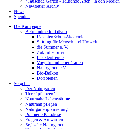
"Tausende Gärten - Tausende Arten" in den Medien
Newsletter-Archiv
News
Spenden
Die Kampagne
Befreundete Initiativen
INsektenSchutzAkademie
Stiftung für Mensch und Umwelt
die Summer e. V.
Zukunftsdörfer
Insektenfreude
Vogelfreundlicher Garten
Naturgarten e.V.
Bio-Balkon
Dorfbienen
So geht's
Der Naturgarten
Tiere "pflanzen"
Naturnahe Lebensräume
Naturnah pflegen
Naturgartenprämierung
Prämierte Paradiese
Fragen & Antworten
Stylische Naturgärten