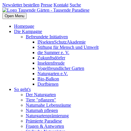
Newsletter bestellen
Presse
Kontakt
Suche
Open Menu
Homepage
Die Kampagne
Befreundete Initiativen
INsektenSchutzAkademie
Stiftung für Mensch und Umwelt
die Summer e. V.
Zukunftsdörfer
Insektenfreude
Vogelfreundlicher Garten
Naturgarten e.V.
Bio-Balkon
Dorfbienen
So geht's
Der Naturgarten
Tiere "pflanzen"
Naturnahe Lebensräume
Naturnah pflegen
Naturgartenprämierung
Prämierte Paradiese
Fragen & Antworten