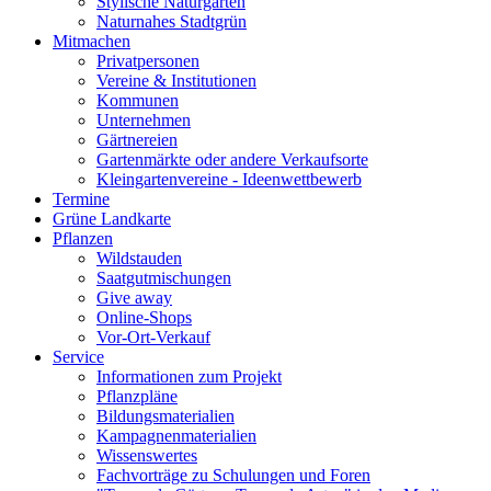
Stylische Naturgärten
Naturnahes Stadtgrün
Mitmachen
Privatpersonen
Vereine & Institutionen
Kommunen
Unternehmen
Gärtnereien
Gartenmärkte oder andere Verkaufsorte
Kleingartenvereine - Ideenwettbewerb
Termine
Grüne Landkarte
Pflanzen
Wildstauden
Saatgutmischungen
Give away
Online-Shops
Vor-Ort-Verkauf
Service
Informationen zum Projekt
Pflanzpläne
Bildungsmaterialien
Kampagnenmaterialien
Wissenswertes
Fachvorträge zu Schulungen und Foren