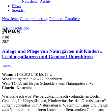
Newsletter-Archiv
News
Spenden
Newsletter
Gartenprämierung
Prämierte Paradiese
News
21
Aug
2021
Anlage und Pflege von Naturgärten mit Kindern,
Lieblingspflanzen und Gemüse I Ibbenbüren
Team
Wann:
21.08.2021, 10 bis 17 Uhr
Wo:
Naturgarten in 49477 Ibbenbüren
Wer:
TGTA mit Jürgen Schneiders vom Naturgarten e. V.
Eintritt:
Kostenlos
Was plane ich wo? Wie berücksichtige ich vorhandenen Boden,
Gebäude, Lieblingspflanzen, Kinderwünsche, den Gemüsegarten?
Jürgen Schneiders vom Naturgarten e. V. steht für Tipps und Fragen
zum Naturgärtnern in einem konventionellem, großen Garten aus