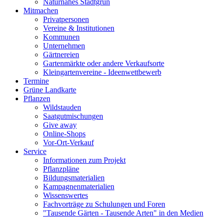
Naturnahes Stadtgrün
Mitmachen
Privatpersonen
Vereine & Institutionen
Kommunen
Unternehmen
Gärtnereien
Gartenmärkte oder andere Verkaufsorte
Kleingartenvereine - Ideenwettbewerb
Termine
Grüne Landkarte
Pflanzen
Wildstauden
Saatgutmischungen
Give away
Online-Shops
Vor-Ort-Verkauf
Service
Informationen zum Projekt
Pflanzpläne
Bildungsmaterialien
Kampagnenmaterialien
Wissenswertes
Fachvorträge zu Schulungen und Foren
"Tausende Gärten - Tausende Arten" in den Medien