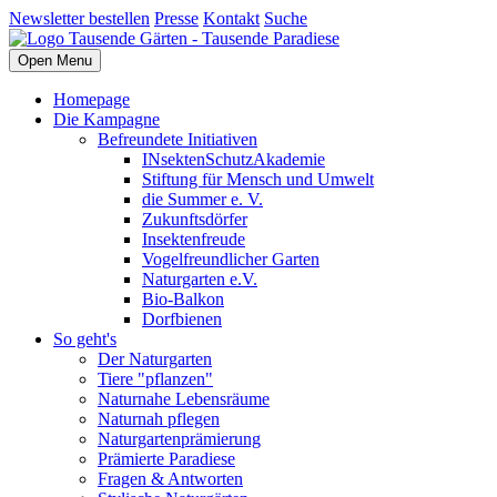
Newsletter bestellen
Presse
Kontakt
Suche
Open Menu
Homepage
Die Kampagne
Befreundete Initiativen
INsektenSchutzAkademie
Stiftung für Mensch und Umwelt
die Summer e. V.
Zukunftsdörfer
Insektenfreude
Vogelfreundlicher Garten
Naturgarten e.V.
Bio-Balkon
Dorfbienen
So geht's
Der Naturgarten
Tiere "pflanzen"
Naturnahe Lebensräume
Naturnah pflegen
Naturgartenprämierung
Prämierte Paradiese
Fragen & Antworten