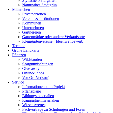
Stylische Naturgärten
Naturnahes Stadtgrün
Mitmachen
Privatpersonen
Vereine & Institutionen
Kommunen
Unternehmen
Gärtnereien
Gartenmärkte oder andere Verkaufsorte
Kleingartenvereine - Ideenwettbewerb
Termine
Grüne Landkarte
Pflanzen
Wildstauden
Saatgutmischungen
Give away
Online-Shops
Vor-Ort-Verkauf
Service
Informationen zum Projekt
Pflanzpläne
Bildungsmaterialien
Kampagnenmaterialien
Wissenswertes
Fachvorträge zu Schulungen und Foren