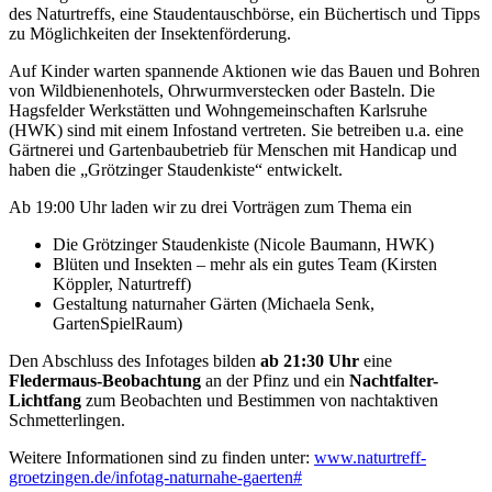
des Naturtreffs, eine Staudentauschbörse, ein Büchertisch und Tipps
zu Möglichkeiten der Insektenförderung.
Auf Kinder warten spannende Aktionen wie das Bauen und Bohren
von Wildbienenhotels, Ohrwurmverstecken oder Basteln. Die
Hagsfelder Werkstätten und Wohngemeinschaften Karlsruhe
(HWK) sind mit einem Infostand vertreten. Sie betreiben u.a. eine
Gärtnerei und Gartenbaubetrieb für Menschen mit Handicap und
haben die „Grötzinger Staudenkiste“ entwickelt.
Ab 19:00 Uhr laden wir zu drei Vorträgen zum Thema ein
Die Grötzinger Staudenkiste (Nicole Baumann, HWK)
Blüten und Insekten – mehr als ein gutes Team (Kirsten
Köppler, Naturtreff)
Gestaltung naturnaher Gärten (Michaela Senk,
GartenSpielRaum)
Den Abschluss des Infotages bilden
ab 21:30 Uhr
eine
Fledermaus-Beobachtung
an der Pfinz und ein
Nachtfalter-
Lichtfang
zum Beobachten und Bestimmen von nachtaktiven
Schmetterlingen.
Weitere Informationen sind zu finden unter:
www.naturtreff-
groetzingen.de/infotag-naturnahe-gaerten#