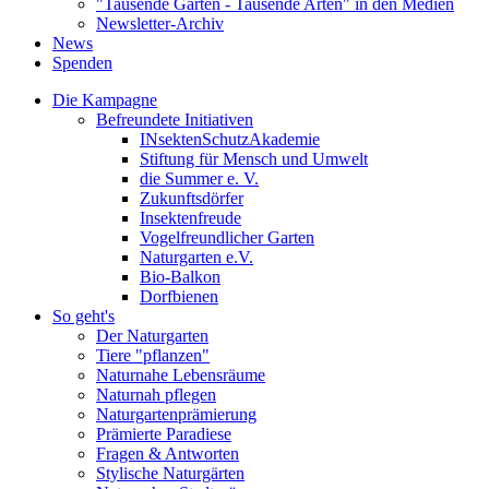
"Tausende Gärten - Tausende Arten" in den Medien
Newsletter-Archiv
News
Spenden
Die Kampagne
Befreundete Initiativen
INsektenSchutzAkademie
Stiftung für Mensch und Umwelt
die Summer e. V.
Zukunftsdörfer
Insektenfreude
Vogelfreundlicher Garten
Naturgarten e.V.
Bio-Balkon
Dorfbienen
So geht's
Der Naturgarten
Tiere "pflanzen"
Naturnahe Lebensräume
Naturnah pflegen
Naturgartenprämierung
Prämierte Paradiese
Fragen & Antworten
Stylische Naturgärten