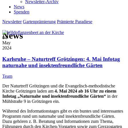
Newsletter-Archiv
News
Spenden
Newsletter
Gartenprämierung
Prämierte Paradiese
News
04
May
2024
Karlsruhe – Naturtreff Grötzingen: 4. Mai Infotag
naturnahe und insektenfreundliche Gärten
Team
Der Naturtreff Grötzingen und die Evangelisch-methodistische
Kirche Grötzingen laden am
4. Mai 2024 ab 16 Uhr zu einem
Infotag „Naturnahe und insektenfreundliche Gärten“
in der
Mühlstraße 9 in Grötzingen ein.
Während des Informationstages gibt es ein buntes und interessantes
Programm rund um naturnahe und insektenfreundliche Gärten.
Dazu gehören z. B. Beratung und Informationen zum Thema,
Führungen durch den Kirchen-Vorgarten sowie zum Grezzogarten