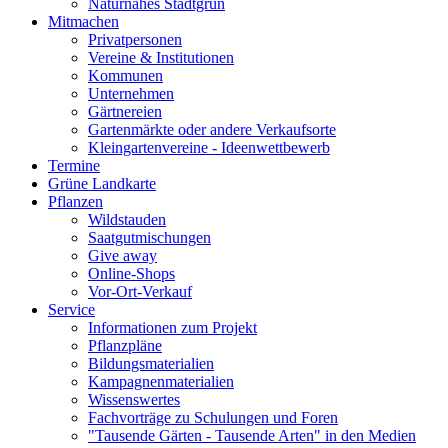
Naturnahes Stadtgrün
Mitmachen
Privatpersonen
Vereine & Institutionen
Kommunen
Unternehmen
Gärtnereien
Gartenmärkte oder andere Verkaufsorte
Kleingartenvereine - Ideenwettbewerb
Termine
Grüne Landkarte
Pflanzen
Wildstauden
Saatgutmischungen
Give away
Online-Shops
Vor-Ort-Verkauf
Service
Informationen zum Projekt
Pflanzpläne
Bildungsmaterialien
Kampagnenmaterialien
Wissenswertes
Fachvorträge zu Schulungen und Foren
"Tausende Gärten - Tausende Arten" in den Medien