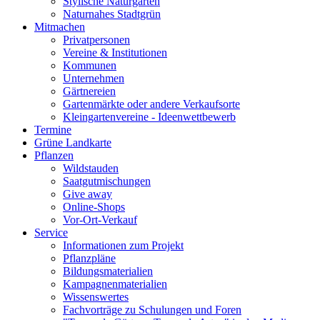
Stylische Naturgärten
Naturnahes Stadtgrün
Mitmachen
Privatpersonen
Vereine & Institutionen
Kommunen
Unternehmen
Gärtnereien
Gartenmärkte oder andere Verkaufsorte
Kleingartenvereine - Ideenwettbewerb
Termine
Grüne Landkarte
Pflanzen
Wildstauden
Saatgutmischungen
Give away
Online-Shops
Vor-Ort-Verkauf
Service
Informationen zum Projekt
Pflanzpläne
Bildungsmaterialien
Kampagnenmaterialien
Wissenswertes
Fachvorträge zu Schulungen und Foren