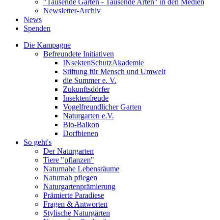
"Tausende Gärten - Tausende Arten" in den Medien
Newsletter-Archiv
News
Spenden
Die Kampagne
Befreundete Initiativen
INsektenSchutzAkademie
Stiftung für Mensch und Umwelt
die Summer e. V.
Zukunftsdörfer
Insektenfreude
Vogelfreundlicher Garten
Naturgarten e.V.
Bio-Balkon
Dorfbienen
So geht's
Der Naturgarten
Tiere "pflanzen"
Naturnahe Lebensräume
Naturnah pflegen
Naturgartenprämierung
Prämierte Paradiese
Fragen & Antworten
Stylische Naturgärten