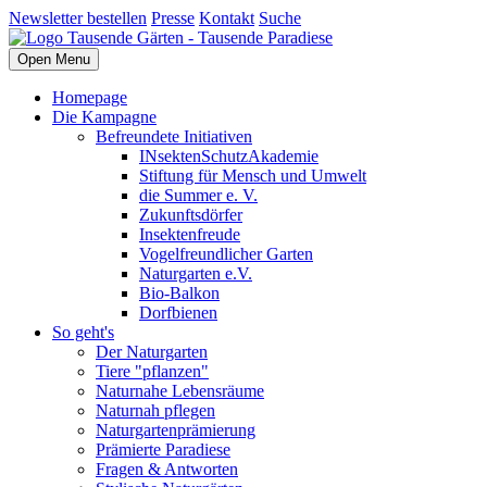
Newsletter bestellen
Presse
Kontakt
Suche
Open Menu
Homepage
Die Kampagne
Befreundete Initiativen
INsektenSchutzAkademie
Stiftung für Mensch und Umwelt
die Summer e. V.
Zukunftsdörfer
Insektenfreude
Vogelfreundlicher Garten
Naturgarten e.V.
Bio-Balkon
Dorfbienen
So geht's
Der Naturgarten
Tiere "pflanzen"
Naturnahe Lebensräume
Naturnah pflegen
Naturgartenprämierung
Prämierte Paradiese
Fragen & Antworten