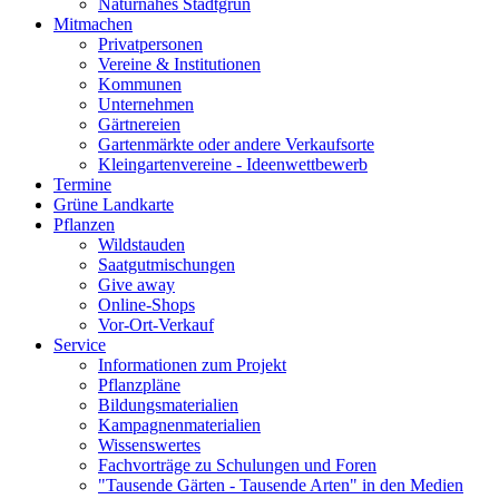
Naturnahes Stadtgrün
Mitmachen
Privatpersonen
Vereine & Institutionen
Kommunen
Unternehmen
Gärtnereien
Gartenmärkte oder andere Verkaufsorte
Kleingartenvereine - Ideenwettbewerb
Termine
Grüne Landkarte
Pflanzen
Wildstauden
Saatgutmischungen
Give away
Online-Shops
Vor-Ort-Verkauf
Service
Informationen zum Projekt
Pflanzpläne
Bildungsmaterialien
Kampagnenmaterialien
Wissenswertes
Fachvorträge zu Schulungen und Foren
"Tausende Gärten - Tausende Arten" in den Medien