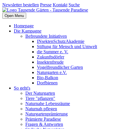
Newsletter bestellen
Presse
Kontakt
Suche
Open Menu
Homepage
Die Kampagne
Befreundete Initiativen
INsektenSchutzAkademie
Stiftung für Mensch und Umwelt
die Summer e. V.
Zukunftsdörfer
Insektenfreude
Vogelfreundlicher Garten
Naturgarten e.V.
Bio-Balkon
Dorfbienen
So geht's
Der Naturgarten
Tiere "pflanzen"
Naturnahe Lebensräume
Naturnah pflegen
Naturgartenprämierung
Prämierte Paradiese
Fragen & Antworten