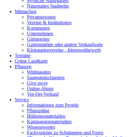
Stylische Naturgärten
Naturnahes Stadtgrün
Mitmachen
Privatpersonen
Vereine & Institutionen
Kommunen
Unternehmen
Gärtnereien
Gartenmärkte oder andere Verkaufsorte
Kleingartenvereine - Ideenwettbewerb
Termine
Grüne Landkarte
Pflanzen
Wildstauden
Saatgutmischungen
Give away
Online-Shops
Vor-Ort-Verkauf
Service
Informationen zum Projekt
Pflanzpläne
Bildungsmaterialien
Kampagnenmaterialien
Wissenswertes
Fachvorträge zu Schulungen und Foren