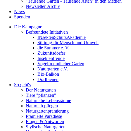
"Tausende Gärten - Tausende Arten" in den Medien
Newsletter-Archiv
News
Spenden
Die Kampagne
Befreundete Initiativen
INsektenSchutzAkademie
Stiftung für Mensch und Umwelt
die Summer e. V.
Zukunftsdörfer
Insektenfreude
Vogelfreundlicher Garten
Naturgarten e.V.
Bio-Balkon
Dorfbienen
So geht's
Der Naturgarten
Tiere "pflanzen"
Naturnahe Lebensräume
Naturnah pflegen
Naturgartenprämierung
Prämierte Paradiese
Fragen & Antworten
Stylische Naturgärten