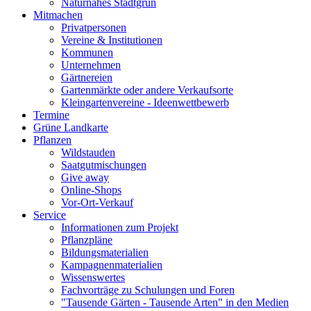
Naturnahes Stadtgrün
Mitmachen
Privatpersonen
Vereine & Institutionen
Kommunen
Unternehmen
Gärtnereien
Gartenmärkte oder andere Verkaufsorte
Kleingartenvereine - Ideenwettbewerb
Termine
Grüne Landkarte
Pflanzen
Wildstauden
Saatgutmischungen
Give away
Online-Shops
Vor-Ort-Verkauf
Service
Informationen zum Projekt
Pflanzpläne
Bildungsmaterialien
Kampagnenmaterialien
Wissenswertes
Fachvorträge zu Schulungen und Foren
"Tausende Gärten - Tausende Arten" in den Medien