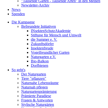
"Tausende Gärten - Tausende Arten" in den Medien
Newsletter-Archiv
News
Spenden
Die Kampagne
Befreundete Initiativen
INsektenSchutzAkademie
Stiftung für Mensch und Umwelt
die Summer e. V.
Zukunftsdörfer
Insektenfreude
Vogelfreundlicher Garten
Naturgarten e.V.
Bio-Balkon
Dorfbienen
So geht's
Der Naturgarten
Tiere "pflanzen"
Naturnahe Lebensräume
Naturnah pflegen
Naturgartenprämierung
Prämierte Paradiese
Fragen & Antworten
Stylische Naturgärten