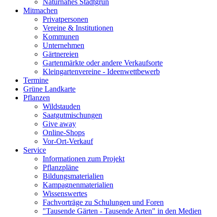
Naturnahes Stadtgrün
Mitmachen
Privatpersonen
Vereine & Institutionen
Kommunen
Unternehmen
Gärtnereien
Gartenmärkte oder andere Verkaufsorte
Kleingartenvereine - Ideenwettbewerb
Termine
Grüne Landkarte
Pflanzen
Wildstauden
Saatgutmischungen
Give away
Online-Shops
Vor-Ort-Verkauf
Service
Informationen zum Projekt
Pflanzpläne
Bildungsmaterialien
Kampagnenmaterialien
Wissenswertes
Fachvorträge zu Schulungen und Foren
"Tausende Gärten - Tausende Arten" in den Medien