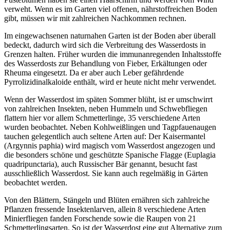
verweht. Wenn es im Garten viel offenen, nährstoffreichen Boden
gibt, müssen wir mit zahlreichen Nachkommen rechnen.
Im eingewachsenen naturnahen Garten ist der Boden aber überall
bedeckt, dadurch wird sich die Verbreitung des Wasserdosts in
Grenzen halten. Früher wurden die immunanregenden Inhaltsstoffe
des Wasserdosts zur Behandlung von Fieber, Erkältungen oder
Rheuma eingesetzt. Da er aber auch Leber gefährdende
Pyrrolizidinalkaloide enthält, wird er heute nicht mehr verwendet.
Wenn der Wasserdost im späten Sommer blüht, ist er umschwirrt
von zahlreichen Insekten, neben Hummeln und Schwebfliegen
flattern hier vor allem Schmetterlinge, 35 verschiedene Arten
wurden beobachtet. Neben Kohlweißlingen und Tagpfauenaugen
tauchen gelegentlich auch seltene Arten auf: Der Kaisermantel
(
Argynnis paphia
) wird magisch vom Wasserdost angezogen und
die besonders schöne und geschützte Spanische Flagge (
Euplagia
quadripunctaria
), auch Russischer Bär genannt, besucht fast
ausschließlich Wasserdost. Sie kann auch regelmäßig in Gärten
beobachtet werden.
Von den Blättern, Stängeln und Blüten ernähren sich zahlreiche
Pflanzen fressende Insektenlarven, allein 8 verschiedene Arten
Minierfliegen fanden Forschende sowie die Raupen von 21
Schmetterlingsarten. So ist der Wasserdost eine gut Alternative zum