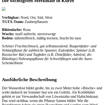
Die wichtigsten Merkmale in Kürze
Verfügbar:
Nord, Ost, Süd, West
TGTA-Team:
Zauberpflanzen
Blütenfarbe:
Rosa
Wuchs:
straff aufrecht, unverzweigt
Boden:
nährstoffreich, mäßig trocken, feucht bis nass
Schöner Fruchtschmuck, gut selbstaussäend. Raupenfutter- und
Nektarpflanze für zahlreiche Spanner, Eulenfalter, Spinner (z.B.
Russischer Bär) und Tagfalter (z.B. Distelfalter, Admiral, div.
Bläulinge) Nahrungspflanze für Schwebfliegen und die Auen-
Schenkelbiene
Ausführliche Beschreibung
Der Wasserdost bildet große, bis zu zwei Meter hohe »Büsche« und
wirkt dadurch im Sommer fast wie ein Gehölz. Als Korbblütler
gehört er zur Verwandtschaft von Löwenzahn und Habichtskraut.
Das wird sichtbar, wenn die Pflanze Samen bildet: Wie die
Pusteblumen haben sie einen Haarschirm und werden vom Wind