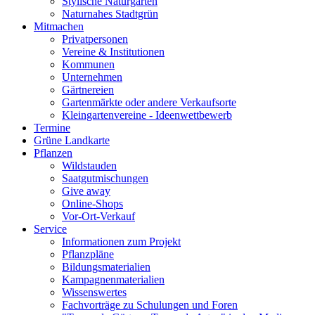
Stylische Naturgärten
Naturnahes Stadtgrün
Mitmachen
Privatpersonen
Vereine & Institutionen
Kommunen
Unternehmen
Gärtnereien
Gartenmärkte oder andere Verkaufsorte
Kleingartenvereine - Ideenwettbewerb
Termine
Grüne Landkarte
Pflanzen
Wildstauden
Saatgutmischungen
Give away
Online-Shops
Vor-Ort-Verkauf
Service
Informationen zum Projekt
Pflanzpläne
Bildungsmaterialien
Kampagnenmaterialien
Wissenswertes
Fachvorträge zu Schulungen und Foren