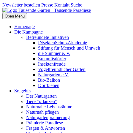
Newsletter bestellen
Presse
Kontakt
Suche
Open Menu
Homepage
Die Kampagne
Befreundete Initiativen
INsektenSchutzAkademie
Stiftung für Mensch und Umwelt
die Summer e. V.
Zukunftsdörfer
Insektenfreude
Vogelfreundlicher Garten
Naturgarten e.V.
Bio-Balkon
Dorfbienen
So geht's
Der Naturgarten
Tiere "pflanzen"
Naturnahe Lebensräume
Naturnah pflegen
Naturgartenprämierung
Prämierte Paradiese
Fragen & Antworten